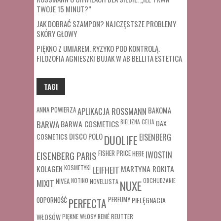
TWOJE 15 MINUT?”
JAK DOBRAĆ SZAMPON? NAJCZĘSTSZE PROBLEMY
SKÓRY GŁOWY
PIĘKNO Z UMIAREM. RYZYKO POD KONTROLĄ.
FILOZOFIA AGNIESZKI BUJAK W AB BELLITA ESTETICA
TAGI
ANNA POWIERZA
APLIKACJA ROSSMANN
BAKOMA
BARWA COSMETICS
BIELIZNA
CELIA
DAX
BARWA
COSMETICS
DISCO POLO
EISENBERG
DUOLIFE
FISHER PRICE
HEBE
IWOSTIN
EISENBERG PARIS
MARTYNA ROKITA
KOLAGEN
KOSMETYKI
LEIFHEIT
MIXIT
NIVEA
NOTINO
ODCHUDZANIE
NOVELLISTA
NUXE
ODPORNOŚĆ
PERFUMY
PIELĘGNACJA
PERFECTA
WŁOSÓW
REUTTER
PIĘKNE WŁOSY
REMÉ