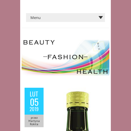
LUT
05
2019
przez
Martyna
Rokita