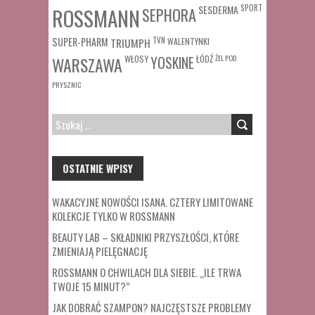
SESDERMA
SPORT
ROSSMANN
SEPHORA
SUPER-PHARM
TRIUMPH
TVN
WALENTYNKI
WŁOSY
ŁÓDŹ
ŻEL POD
WARSZAWA
YOSKINE
PRYSZNIC
SZUKAJ:
OSTATNIE WPISY
WAKACYJNE NOWOŚCI ISANA. CZTERY LIMITOWANE
KOLEKCJE TYLKO W ROSSMANN
BEAUTY LAB – SKŁADNIKI PRZYSZŁOŚCI, KTÓRE
ZMIENIAJĄ PIELĘGNACJĘ
ROSSMANN O CHWILACH DLA SIEBIE. „ILE TRWA
TWOJE 15 MINUT?”
JAK DOBRAĆ SZAMPON? NAJCZĘSTSZE PROBLEMY