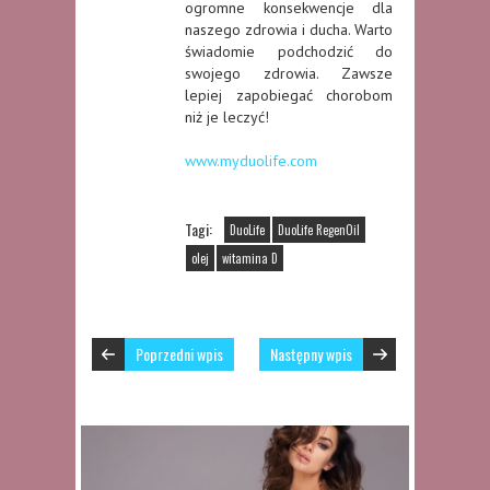
ogromne konsekwencje dla
naszego zdrowia i ducha. Warto
świadomie podchodzić do
swojego zdrowia. Zawsze
lepiej zapobiegać chorobom
niż je leczyć!
www.myduolife.com
Tagi:
DuoLife
DuoLife RegenOil
olej
witamina D
Poprzedni wpis
Następny wpis