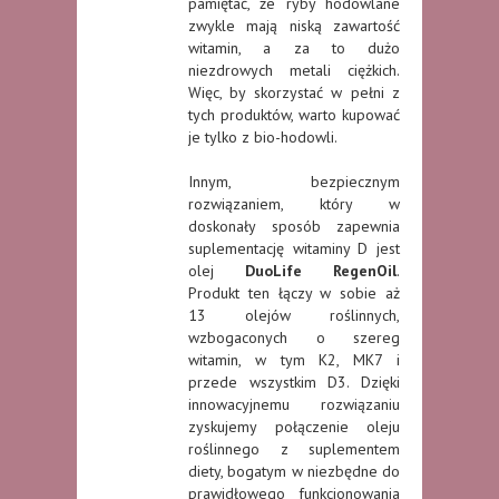
pamiętać, że ryby hodowlane
zwykle mają niską zawartość
witamin, a za to dużo
niezdrowych metali ciężkich.
Więc, by skorzystać w pełni z
tych produktów, warto kupować
je tylko z bio-hodowli.
Innym, bezpiecznym
rozwiązaniem, który w
doskonały sposób zapewnia
suplementację witaminy D jest
olej
DuoLife RegenOil
.
Produkt ten łączy w sobie aż
13 olejów roślinnych,
wzbogaconych o szereg
witamin, w tym K2, MK7 i
przede wszystkim D3. Dzięki
innowacyjnemu rozwiązaniu
zyskujemy połączenie oleju
roślinnego z suplementem
diety, bogatym w niezbędne do
prawidłowego funkcjonowania