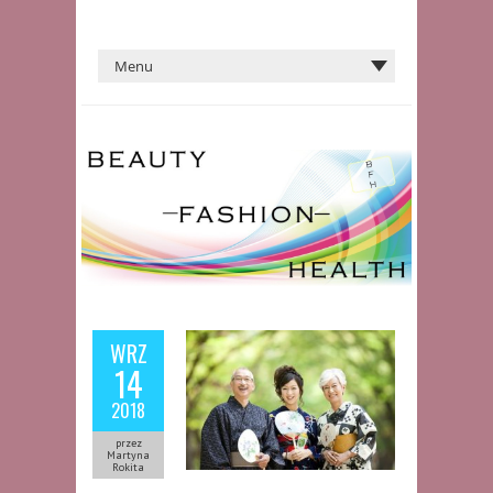
WRZ
14
2018
przez
Martyna
Rokita