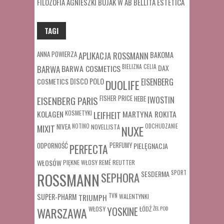
FILOZOFIA AGNIESZKI BUJAK W AB BELLITA ESTETICA
TAGI
ANNA POWIERZA
APLIKACJA ROSSMANN
BAKOMA
BARWA COSMETICS
BIELIZNA
CELIA
DAX
BARWA
COSMETICS
DISCO POLO
EISENBERG
DUOLIFE
FISHER PRICE
HEBE
IWOSTIN
EISENBERG PARIS
MARTYNA ROKITA
KOLAGEN
KOSMETYKI
LEIFHEIT
MIXIT
NIVEA
NOTINO
ODCHUDZANIE
NOVELLISTA
NUXE
ODPORNOŚĆ
PERFUMY
PIELĘGNACJA
PERFECTA
WŁOSÓW
REUTTER
PIĘKNE WŁOSY
REMÉ
SESDERMA
SPORT
ROSSMANN
SEPHORA
SUPER-PHARM
TRIUMPH
TVN
WALENTYNKI
WŁOSY
ŁÓDŹ
ŻEL POD
WARSZAWA
YOSKINE