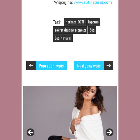
Więcej na:
www.sotinatural.com
Tagi:
herbata SOTI
Japonia
sekret długowieczności
Soti
Soti Natural
Poprzedni wpis
Następny wpis