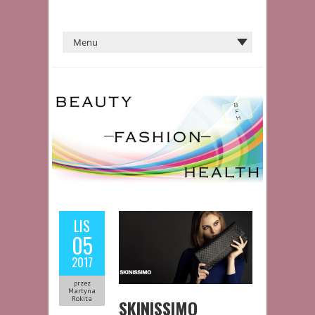
LIS
05
2017
przez
Martyna
Rokita
SKINISSIMO