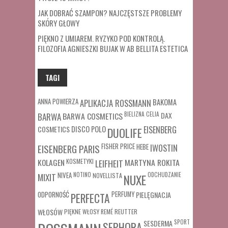
JAK DOBRAĆ SZAMPON? NAJCZĘSTSZE PROBLEMY
SKÓRY GŁOWY
PIĘKNO Z UMIAREM. RYZYKO POD KONTROLĄ.
FILOZOFIA AGNIESZKI BUJAK W AB BELLITA ESTETICA
TAGI
ANNA POWIERZA
APLIKACJA ROSSMANN
BAKOMA
BARWA COSMETICS
BIELIZNA
CELIA
DAX
BARWA
COSMETICS
DISCO POLO
EISENBERG
DUOLIFE
FISHER PRICE
HEBE
IWOSTIN
EISENBERG PARIS
MARTYNA ROKITA
KOLAGEN
KOSMETYKI
LEIFHEIT
MIXIT
NIVEA
NOTINO
ODCHUDZANIE
NOVELLISTA
NUXE
ODPORNOŚĆ
PERFUMY
PIELĘGNACJA
PERFECTA
WŁOSÓW
REUTTER
PIĘKNE WŁOSY
REMÉ
SESDERMA
SPORT
SEPHORA