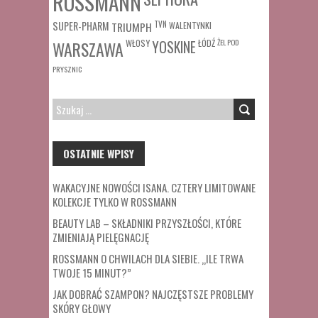
ROSSMANN
SUPER-PHARM
TRIUMPH
TVN
WALENTYNKI
WŁOSY
ŁÓDŹ
ŻEL POD
WARSZAWA
YOSKINE
PRYSZNIC
SZUKAJ:
OSTATNIE WPISY
WAKACYJNE NOWOŚCI ISANA. CZTERY LIMITOWANE
KOLEKCJE TYLKO W ROSSMANN
BEAUTY LAB – SKŁADNIKI PRZYSZŁOŚCI, KTÓRE
ZMIENIAJĄ PIELĘGNACJĘ
ROSSMANN O CHWILACH DLA SIEBIE. „ILE TRWA
TWOJE 15 MINUT?”
JAK DOBRAĆ SZAMPON? NAJCZĘSTSZE PROBLEMY
SKÓRY GŁOWY