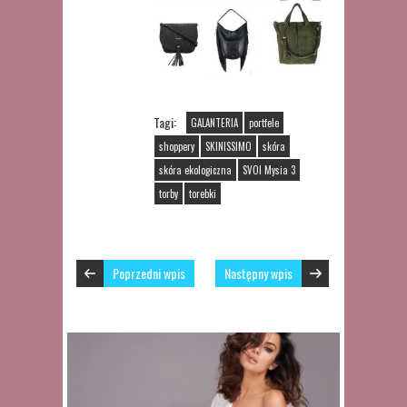
Tagi:
GALANTERIA
portfele
shoppery
SKINISSIMO
skóra
skóra ekologiczna
SVOI Mysia 3
torby
torebki
Poprzedni wpis
Następny wpis