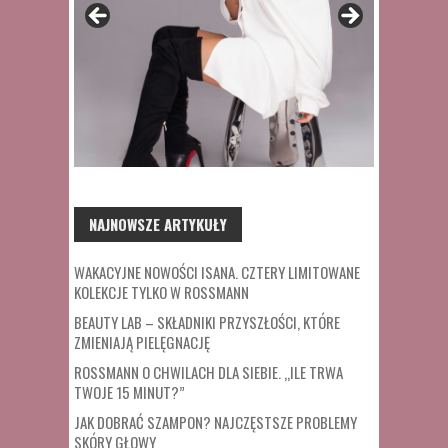
NAJNOWSZE ARTYKUŁY
WAKACYJNE NOWOŚCI ISANA. CZTERY LIMITOWANE
KOLEKCJE TYLKO W ROSSMANN
BEAUTY LAB – SKŁADNIKI PRZYSZŁOŚCI, KTÓRE
ZMIENIAJĄ PIELĘGNACJĘ
ROSSMANN O CHWILACH DLA SIEBIE. „ILE TRWA
TWOJE 15 MINUT?”
JAK DOBRAĆ SZAMPON? NAJCZĘSTSZE PROBLEMY
SKÓRY GŁOWY