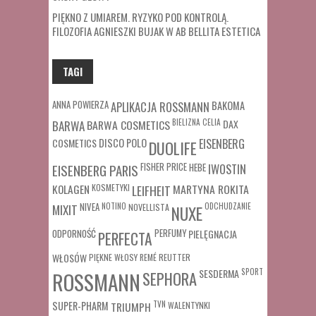
PIĘKNO Z UMIAREM. RYZYKO POD KONTROLĄ.
FILOZOFIA AGNIESZKI BUJAK W AB BELLITA ESTETICA
TAGI
ANNA POWIERZA
APLIKACJA ROSSMANN
BAKOMA
BARWA COSMETICS
BIELIZNA
CELIA
DAX
BARWA
COSMETICS
DISCO POLO
EISENBERG
DUOLIFE
FISHER PRICE
HEBE
IWOSTIN
EISENBERG PARIS
MARTYNA ROKITA
KOLAGEN
KOSMETYKI
LEIFHEIT
MIXIT
NIVEA
NOTINO
ODCHUDZANIE
NOVELLISTA
NUXE
ODPORNOŚĆ
PERFUMY
PIELĘGNACJA
PERFECTA
WŁOSÓW
REUTTER
PIĘKNE WŁOSY
REMÉ
SESDERMA
SPORT
ROSSMANN
SEPHORA
SUPER-PHARM
TRIUMPH
TVN
WALENTYNKI