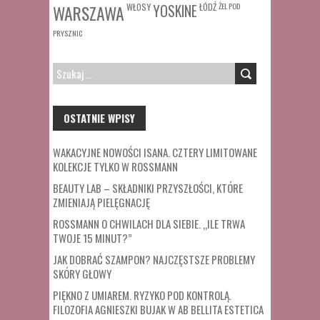
WŁOSY
ŁÓDŹ
ŻEL POD
WARSZAWA
YOSKINE
PRYSZNIC
SZUKAJ:
OSTATNIE WPISY
WAKACYJNE NOWOŚCI ISANA. CZTERY LIMITOWANE
KOLEKCJE TYLKO W ROSSMANN
BEAUTY LAB – SKŁADNIKI PRZYSZŁOŚCI, KTÓRE
ZMIENIAJĄ PIELĘGNACJĘ
ROSSMANN O CHWILACH DLA SIEBIE. „ILE TRWA
TWOJE 15 MINUT?”
JAK DOBRAĆ SZAMPON? NAJCZĘSTSZE PROBLEMY
SKÓRY GŁOWY
PIĘKNO Z UMIAREM. RYZYKO POD KONTROLĄ.
FILOZOFIA AGNIESZKI BUJAK W AB BELLITA ESTETICA