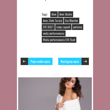
Tagi:
Avon
Avon Studio
Avon Złote Tarasy
Eva Mendes
EVE DUET
nowy zapach
perfumy
woda perfumowana
Woda perfumowana EVE Duet
Poprzedni wpis
Następny wpis