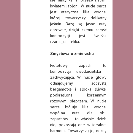
klementynką i orzeźwiającym
kwiatem jabłoni. W nucie serca
jest eteryczna lilia wodna,
której towarzyszy delikatny
jaśmin. Bazą są jasne nuty
drzewne, dzięki czemu całość
kompozycji jest świeża,
czarująca i lekka.
Zmysłowa o zmierzchu
Fioletowy zapach to
kompozycja uwodzicielska i
zachwycająca. W nucie głowy
odnajdujemy soczystą
bergamotkę i słodką śliwkę,
podkreśloną korzennym
różowym pieprzem. W nucie
serca króluje lilia wodna,
wspólna nuta dla obu
zapachów – to właśnie dzięki
niej pozostają one w idealnej
harmonii. Towarzyszą jej nocny