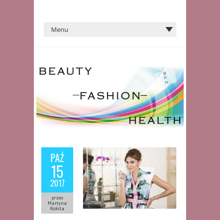
PAŹ
15
2017
przez
Martyna
Rokita