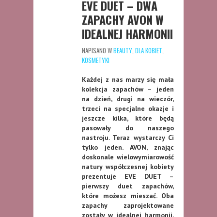
EVE DUET – DWA
ZAPACHY AVON W
IDEALNEJ HARMONII
NAPISANO W
BEAUTY
,
DLA KOBIET
,
KOSMETYKI
Każdej z nas marzy się mała
kolekcja zapachów – jeden
na dzień, drugi na wieczór,
trzeci na specjalne okazje i
jeszcze kilka, które będą
pasowały do naszego
nastroju. Teraz wystarczy Ci
tylko jeden. AVON, znając
doskonale wielowymiarowość
natury współczesnej kobiety
prezentuje EVE DUET –
pierwszy duet zapachów,
które możesz mieszać. Oba
zapachy zaprojektowane
zostały w idealnej harmonii,