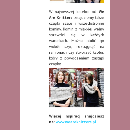
W najnowszej kolekcji od
We
Are Knitters
znajdziemy także
czapki, szale i wszechstronne
kominy. Komin z miękkiej wełny
sprawdzi się w każdych
warunkach. Można otulić go
wokół szyi, rozciągnąć na
ramionach czy stworzyć kaptur,
który z powodzeniem zastąpi
czapkę.
Więcej inspiracji znajdziesz
na:
www.weareknitters.pl