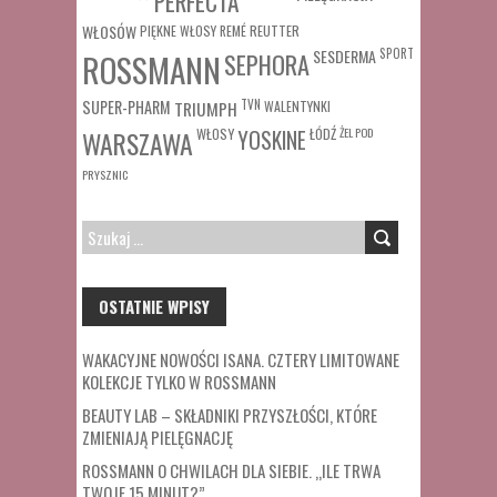
PERFECTA
WŁOSÓW
REUTTER
PIĘKNE WŁOSY
REMÉ
SESDERMA
SPORT
ROSSMANN
SEPHORA
SUPER-PHARM
TRIUMPH
TVN
WALENTYNKI
WŁOSY
ŁÓDŹ
ŻEL POD
WARSZAWA
YOSKINE
PRYSZNIC
SZUKAJ:
OSTATNIE WPISY
WAKACYJNE NOWOŚCI ISANA. CZTERY LIMITOWANE
KOLEKCJE TYLKO W ROSSMANN
BEAUTY LAB – SKŁADNIKI PRZYSZŁOŚCI, KTÓRE
ZMIENIAJĄ PIELĘGNACJĘ
ROSSMANN O CHWILACH DLA SIEBIE. „ILE TRWA
TWOJE 15 MINUT?”