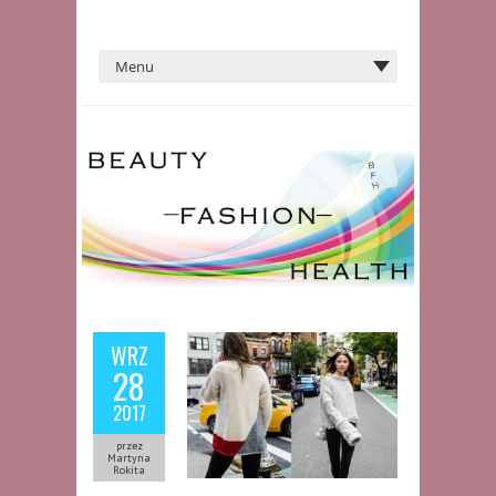
WRZ
28
2017
przez
Martyna
Rokita