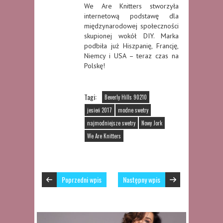
We Are Knitters stworzyła
internetową podstawę dla
międzynarodowej społeczności
skupionej wokół DIY. Marka
podbiła już Hiszpanię, Francję,
Niemcy i USA – teraz czas na
Polskę!
Tagi:
Beverly Hills 90210
jesień 2017
modne swetry
najmodniejsze swetry
Nowy Jork
We Are Knitters
Poprzedni wpis
Następny wpis