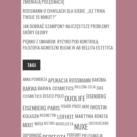
ZMIENIAJĄ PIELĘGNACJĘ
ROSSMANN O CHWILACH DLA SIEBIE. „ILE TRWA
TWOJE 15 MINUT?”
JAK DOBRAĆ SZAMPON? NAJCZĘSTSZE PROBLEMY
SKÓRY GŁOWY
PIĘKNO Z UMIAREM. RYZYKO POD KONTROLĄ.
FILOZOFIA AGNIESZKI BUJAK W AB BELLITA ESTETICA
TAGI
ANNA POWIERZA
APLIKACJA ROSSMANN
BAKOMA
BARWA COSMETICS
BIELIZNA
CELIA
DAX
BARWA
COSMETICS
DISCO POLO
EISENBERG
DUOLIFE
FISHER PRICE
HEBE
IWOSTIN
EISENBERG PARIS
MARTYNA ROKITA
KOLAGEN
KOSMETYKI
LEIFHEIT
MIXIT
NIVEA
NOTINO
ODCHUDZANIE
NOVELLISTA
NUXE
ODPORNOŚĆ
PERFUMY
PIELĘGNACJA