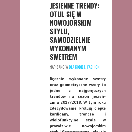
JESIENNE TRENDY:
OTUL SIĘ W
NOWOJORSKIM
STYLU,
SAMODZIELNIE
WYKONANYM
SWETREM
NAPISANO W
DLA KOBIET
,
FASHION
Ręcznie wykonane swetry
oraz geometryczne wzory to
jedne z najgorętszych
trendów na sezon jesień-
zima 2017/2018. W tym roku
zdecydowanie królują ciepłe
kardigany, trencze i
wielofunkcyjne szale w
prawdziwie nowojorskim
stylu! Geometryczną kolekcję