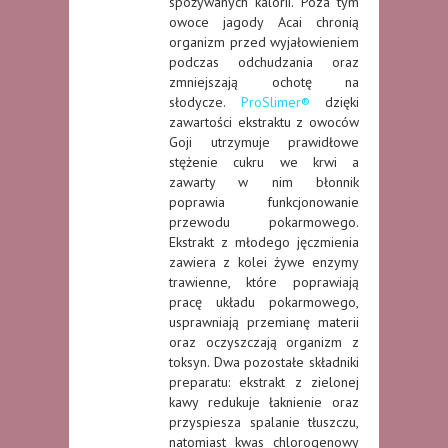
spożywanych kalorii. Poza tym
owoce jagody Acai chronią
organizm przed wyjałowieniem
podczas odchudzania oraz
zmniejszają ochotę na
słodycze.
ProSlimer®
dzięki
zawartości ekstraktu z owoców
Goji utrzymuje prawidłowe
stężenie cukru we krwi a
zawarty w nim błonnik
poprawia funkcjonowanie
przewodu pokarmowego.
Ekstrakt z młodego jęczmienia
zawiera z kolei żywe enzymy
trawienne, które poprawiają
pracę układu pokarmowego,
usprawniają przemianę materii
oraz oczyszczają organizm z
toksyn. Dwa pozostałe składniki
preparatu: ekstrakt z zielonej
kawy redukuje łaknienie oraz
przyspiesza spalanie tłuszczu,
natomiast kwas chlorogenowy