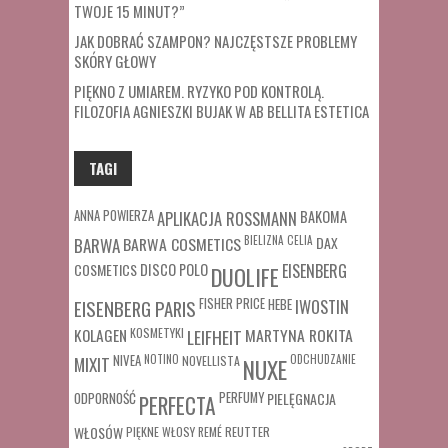
TWOJE 15 MINUT?”
JAK DOBRAĆ SZAMPON? NAJCZĘSTSZE PROBLEMY
SKÓRY GŁOWY
PIĘKNO Z UMIAREM. RYZYKO POD KONTROLĄ.
FILOZOFIA AGNIESZKI BUJAK W AB BELLITA ESTETICA
TAGI
ANNA POWIERZA
APLIKACJA ROSSMANN
BAKOMA
BARWA COSMETICS
BIELIZNA
CELIA
DAX
BARWA
COSMETICS
DISCO POLO
EISENBERG
DUOLIFE
FISHER PRICE
HEBE
IWOSTIN
EISENBERG PARIS
MARTYNA ROKITA
KOLAGEN
KOSMETYKI
LEIFHEIT
MIXIT
NIVEA
NOTINO
ODCHUDZANIE
NOVELLISTA
NUXE
ODPORNOŚĆ
PERFUMY
PIELĘGNACJA
PERFECTA
WŁOSÓW
REUTTER
PIĘKNE WŁOSY
REMÉ