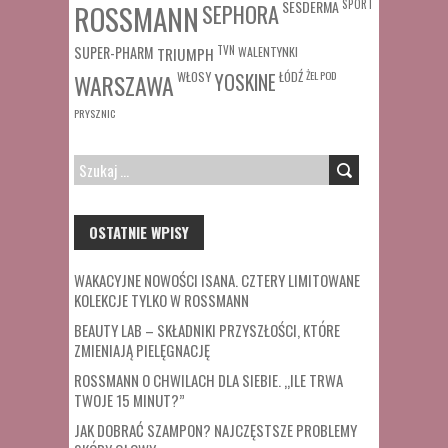
SESDERMA
SPORT
ROSSMANN
SEPHORA
SUPER-PHARM
TRIUMPH
TVN
WALENTYNKI
WŁOSY
ŁÓDŹ
ŻEL POD
WARSZAWA
YOSKINE
PRYSZNIC
SZUKAJ:
OSTATNIE WPISY
WAKACYJNE NOWOŚCI ISANA. CZTERY LIMITOWANE
KOLEKCJE TYLKO W ROSSMANN
BEAUTY LAB – SKŁADNIKI PRZYSZŁOŚCI, KTÓRE
ZMIENIAJĄ PIELĘGNACJĘ
ROSSMANN O CHWILACH DLA SIEBIE. „ILE TRWA
TWOJE 15 MINUT?”
JAK DOBRAĆ SZAMPON? NAJCZĘSTSZE PROBLEMY