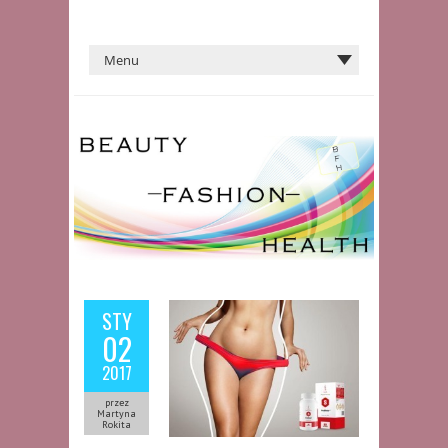
STY
02
2017
przez
Martyna
Rokita