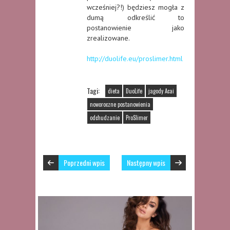
wcześniej?!) będziesz mogła z
dumą odkreślić to
postanowienie jako
zrealizowane.
http://duolife.eu/proslimer.html
Tagi:
dieta
DuoLife
jagody Acai
noworoczne postanowienia
odchudzanie
ProSlimer
Poprzedni wpis
Następny wpis