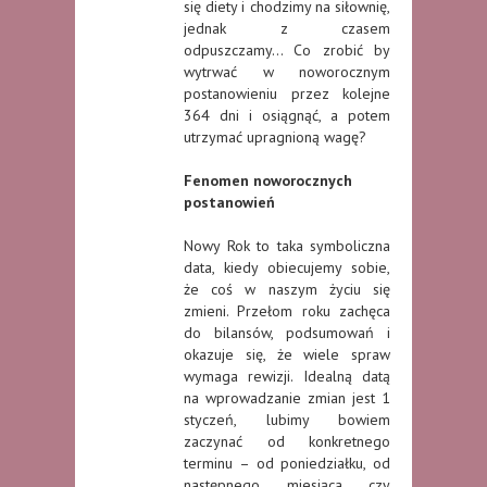
się diety i chodzimy na siłownię,
jednak z czasem
odpuszczamy… Co zrobić by
wytrwać w noworocznym
postanowieniu przez kolejne
364 dni i osiągnąć, a potem
utrzymać upragnioną wagę?
Fenomen noworocznych
postanowień
Nowy Rok to taka symboliczna
data, kiedy obiecujemy sobie,
że coś w naszym życiu się
zmieni. Przełom roku zachęca
do bilansów, podsumowań i
okazuje się, że wiele spraw
wymaga rewizji. Idealną datą
na wprowadzanie zmian jest 1
styczeń, lubimy bowiem
zaczynać od konkretnego
terminu – od poniedziałku, od
następnego miesiąca czy