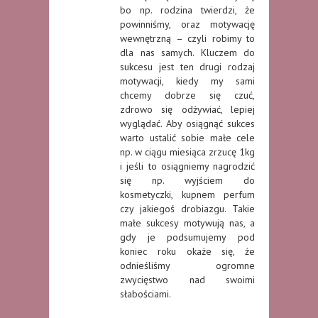
bo np. rodzina twierdzi, że
powinniśmy, oraz motywację
wewnętrzną – czyli robimy to
dla nas samych. Kluczem do
sukcesu jest ten drugi rodzaj
motywacji, kiedy my sami
chcemy dobrze się czuć,
zdrowo się odżywiać, lepiej
wyglądać. Aby osiągnąć sukces
warto ustalić sobie małe cele
np. w ciągu miesiąca zrzucę 1kg
i jeśli to osiągniemy nagrodzić
się np. wyjściem do
kosmetyczki, kupnem perfum
czy jakiegoś drobiazgu. Takie
małe sukcesy motywują nas, a
gdy je podsumujemy pod
koniec roku okaże się, że
odnieśliśmy ogromne
zwycięstwo nad swoimi
słabościami.