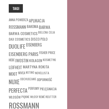
TAGI
ANNA POWIERZA
APLIKACJA
ROSSMANN
BAKOMA
BARWA
BARWA COSMETICS
BIELIZNA
CELIA
DAX COSMETICS
DISCO POLO
EISENBERG
DUOLIFE
FISHER PRICE
EISENBERG PARIS
HEBE
IWOSTIN
KOLAGEN
KOSMETYKI
MARTYNA ROKITA
LEIFHEIT
MIXIT
NIVEA
NOTINO
NOVELLISTA
ODCHUDZANIE
ODPORNOŚĆ
NUXE
PERFUMY
PIELĘGNACJA
PERFECTA
WŁOSÓW
REUTTER
PIĘKNE WŁOSY
REMÉ
ROSSMANN