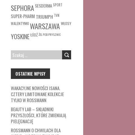
SESDERMA
SPORT
SEPHORA
SUPER-PHARM
TRIUMPH
TVN
WŁOSY
WALENTYNKI
WARSZAWA
ŁÓDŹ
ŻEL POD PRYSZNIC
YOSKINE
SZUKAJ:
OSTATNIE WPISY
WAKACYJNE NOWOŚCI ISANA.
CZTERY LIMITOWANE KOLEKCJE
TYLKO W ROSSMANN
BEAUTY LAB – SKŁADNIKI
PRZYSZŁOŚCI, KTÓRE ZMIENIAJĄ
PIELĘGNACJĘ
ROSSMANN O CHWILACH DLA