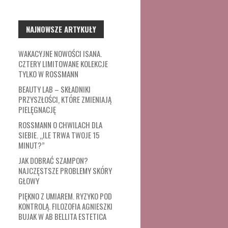
NAJNOWSZE ARTYKUŁY
WAKACYJNE NOWOŚCI ISANA.
CZTERY LIMITOWANE KOLEKCJE
TYLKO W ROSSMANN
BEAUTY LAB – SKŁADNIKI
PRZYSZŁOŚCI, KTÓRE ZMIENIAJĄ
PIELĘGNACJĘ
ROSSMANN O CHWILACH DLA
SIEBIE. „ILE TRWA TWOJE 15
MINUT?”
JAK DOBRAĆ SZAMPON?
NAJCZĘSTSZE PROBLEMY SKÓRY
GŁOWY
PIĘKNO Z UMIAREM. RYZYKO POD
KONTROLĄ. FILOZOFIA AGNIESZKI
BUJAK W AB BELLITA ESTETICA