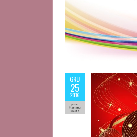
GRU
25
2016
przez
Martyna
Rokita