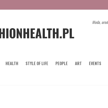
Moda, urod
HIONHEALTH.PL
HEALTH
STYLE OF LIFE
PEOPLE
ART
EVENTS