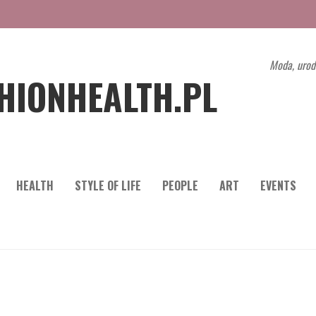
Moda, urod
HIONHEALTH.PL
HEALTH
STYLE OF LIFE
PEOPLE
ART
EVENTS