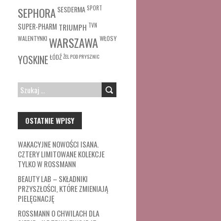
SESDERMA
SPORT
SEPHORA
SUPER-PHARM
TRIUMPH
TVN
WŁOSY
WALENTYNKI
WARSZAWA
ŁÓDŹ
ŻEL POD PRYSZNIC
YOSKINE
SZUKAJ:
OSTATNIE WPISY
WAKACYJNE NOWOŚCI ISANA.
CZTERY LIMITOWANE KOLEKCJE
TYLKO W ROSSMANN
BEAUTY LAB – SKŁADNIKI
PRZYSZŁOŚCI, KTÓRE ZMIENIAJĄ
PIELĘGNACJĘ
ROSSMANN O CHWILACH DLA