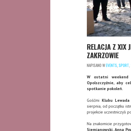
RELACJA Z XIX
ZAKRZOWIE
NAPISANO W
EVENTS
,
SPORT
,
W ostatni weekend 
Opolszczyźnie, aby ce
spotkanie pokoleń.
Gośćmi
Klubu Lewada
sierpnia, od początku ist
projekcie uczestniczyli p
Na znakomicie przygotow
Siemianowski, Anna Pow