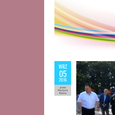
WRZ
05
2016
przez
Martyna
Rokita