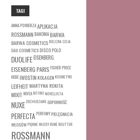
TAGI
ANNA POWIERZA
APLIKACJA
ROSSMANN
BAKOMA
BARWA
BARWA COSMETICS
BIELIZNA
CELIA
DAX COSMETICS
DISCO POLO
EISENBERG
DUOLIFE
FISHER PRICE
EISENBERG PARIS
HEBE
IWOSTIN
KOLAGEN
KOSMETYKI
MARTYNA ROKITA
LEIFHEIT
MIXIT
NIVEA
NOTINO
NOVELLISTA
ODCHUDZANIE
ODPORNOŚĆ
NUXE
PERFUMY
PIELĘGNACJA
PERFECTA
WŁOSÓW
REUTTER
PIĘKNE WŁOSY
REMÉ
ROSSMANN