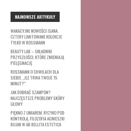
NAJNOWSZE ARTYKUŁY
WAKACYJNE NOWOŚCI ISANA.
CZTERY LIMITOWANE KOLEKCJE
TYLKO W ROSSMANN
BEAUTY LAB – SKŁADNIKI
PRZYSZŁOŚCI, KTÓRE ZMIENIAJĄ
PIELĘGNACJĘ
ROSSMANN O CHWILACH DLA
SIEBIE. „ILE TRWA TWOJE 15
MINUT?”
JAK DOBRAĆ SZAMPON?
NAJCZĘSTSZE PROBLEMY SKÓRY
GŁOWY
PIĘKNO Z UMIAREM. RYZYKO POD
KONTROLĄ. FILOZOFIA AGNIESZKI
BUJAK W AB BELLITA ESTETICA