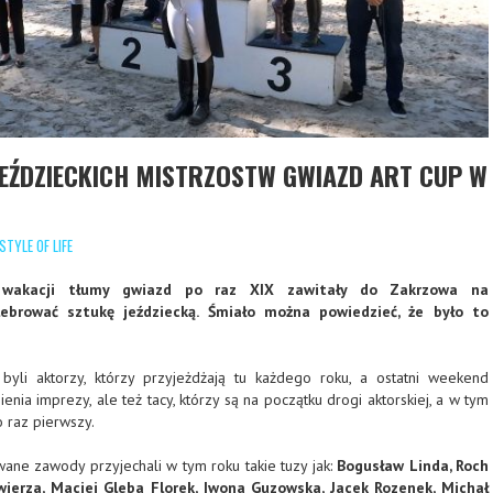
 JEŹDZIECKICH MISTRZOSTW GWIAZD ART CUP W
STYLE OF LIFE
wakacji tłumy gwiazd po raz XIX zawitały do Zakrzowa na
lebrować sztukę jeździecką. Śmiało można powiedzieć, że było to
byli aktorzy, którzy przyjeżdżają tu każdego roku, a ostatni weekend
nienia imprezy, ale też tacy, którzy są na początku drogi aktorskiej, a w tym
o raz pierwszy.
ane zawody przyjechali w tym roku takie tuzy jak:
Bogusław Linda, Roch
ierza, Maciej Gleba Florek, Iwona Guzowska, Jacek Rozenek, Michał