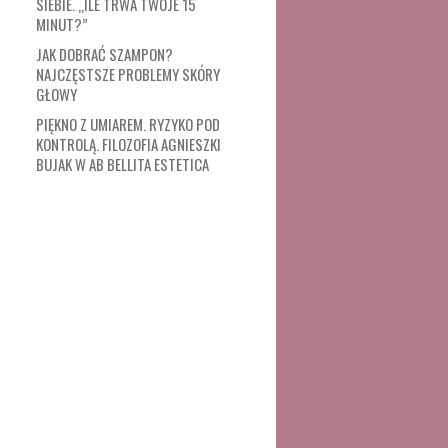
SIEBIE. „ILE TRWA TWOJE 15
MINUT?”
JAK DOBRAĆ SZAMPON?
NAJCZĘSTSZE PROBLEMY SKÓRY
GŁOWY
PIĘKNO Z UMIAREM. RYZYKO POD
KONTROLĄ. FILOZOFIA AGNIESZKI
BUJAK W AB BELLITA ESTETICA