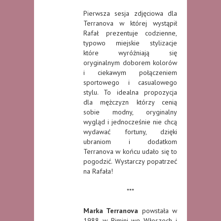
Pierwsza sesja zdjęciowa dla
Terranova w której wystąpił
Rafał prezentuje codzienne,
typowo miejskie stylizacje
które wyróżniają się
oryginalnym doborem kolorów
i ciekawym połączeniem
sportowego i casualowego
stylu. To idealna propozycja
dla mężczyzn którzy cenią
sobie modny, oryginalny
wygląd i jednocześnie nie chcą
wydawać fortuny, dzięki
ubraniom i dodatkom
Terranova w końcu udało się to
pogodzić. Wystarczy popatrzeć
na Rafała!
***
Marka Terranova
powstała w
1988 w Rimini we Włoszech i