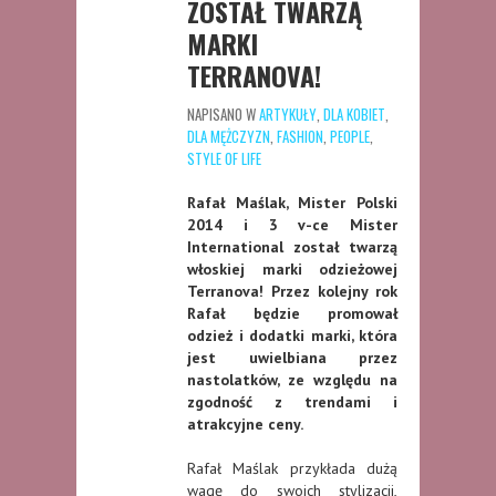
ZOSTAŁ TWARZĄ
MARKI
TERRANOVA!
NAPISANO W
ARTYKUŁY
,
DLA KOBIET
,
DLA MĘŻCZYZN
,
FASHION
,
PEOPLE
,
STYLE OF LIFE
Rafał Maślak, Mister Polski
2014 i 3 v-ce Mister
International został twarzą
włoskiej marki odzieżowej
Terranova! Przez kolejny rok
Rafał będzie promował
odzież i dodatki marki, która
jest uwielbiana przez
nastolatków, ze względu na
zgodność z trendami i
atrakcyjne ceny.
Rafał Maślak przykłada dużą
wagę do swoich stylizacji,