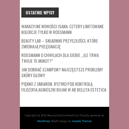
OSTATNIE WPISY
WAKACYJNE NOWOŚCI ISANA. CZTERY LIMITOWANE
KOLEKCJE TYLKO W ROSSMANN
BEAUTY LAB – SKŁADNIKI PRZYSZŁOŚCI, KTÓRE
ZMIENIAJĄ PIELĘGNACJĘ
ROSSMANN O CHWILACH DLA SIEBIE. „ILE TRWA
TWOJE 15 MINUT?”
JAK DOBRAĆ SZAMPON? NAJCZĘSTSZE PROBLEMY
SKÓRY GŁOWY
PIĘKNO Z UMIAREM. RYZYKO POD KONTROLĄ.
FILOZOFIA AGNIESZKI BUJAK W AB BELLITA ESTETICA
Copyright © 2026 BeautyFashionHealth.pl. Proudly powered by
WordPress
. BoldR design by
Iceable Themes
.