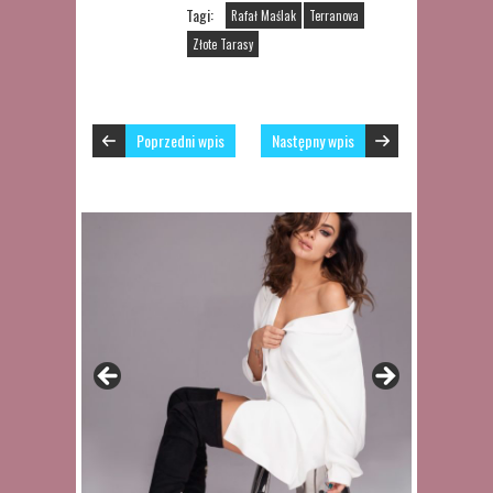
Tagi:
Rafał Maślak
Terranova
Złote Tarasy
Poprzedni wpis
Następny wpis