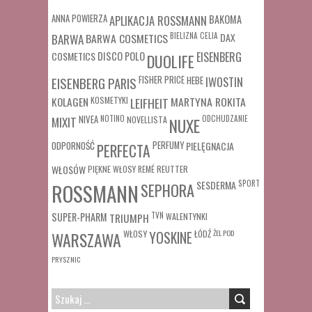
ANNA POWIERZA
APLIKACJA ROSSMANN
BAKOMA
BARWA COSMETICS
BIELIZNA
CELIA
DAX
BARWA
COSMETICS
DISCO POLO
EISENBERG
DUOLIFE
FISHER PRICE
HEBE
IWOSTIN
EISENBERG PARIS
MARTYNA ROKITA
KOLAGEN
KOSMETYKI
LEIFHEIT
MIXIT
NIVEA
NOTINO
ODCHUDZANIE
NOVELLISTA
NUXE
ODPORNOŚĆ
PERFUMY
PIELĘGNACJA
PERFECTA
WŁOSÓW
REUTTER
PIĘKNE WŁOSY
REMÉ
SESDERMA
SPORT
ROSSMANN
SEPHORA
SUPER-PHARM
TRIUMPH
TVN
WALENTYNKI
WŁOSY
ŁÓDŹ
ŻEL POD
WARSZAWA
YOSKINE
PRYSZNIC
SZUKAJ: