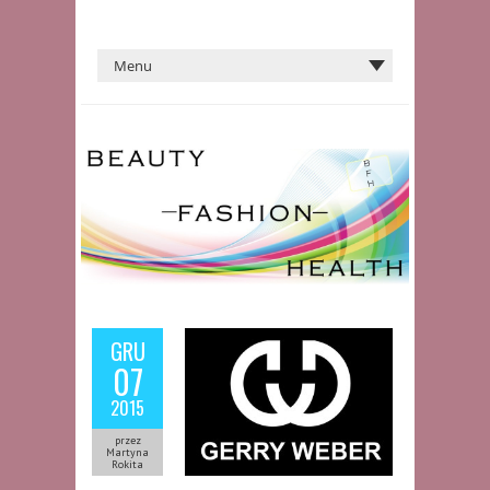
GRU
07
2015
przez
Martyna
Rokita