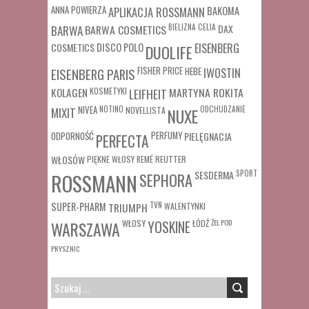
ANNA POWIERZA
APLIKACJA ROSSMANN
BAKOMA
BARWA COSMETICS
BIELIZNA
CELIA
DAX
BARWA
COSMETICS
DISCO POLO
EISENBERG
DUOLIFE
FISHER PRICE
HEBE
IWOSTIN
EISENBERG PARIS
MARTYNA ROKITA
KOLAGEN
KOSMETYKI
LEIFHEIT
MIXIT
NIVEA
NOTINO
ODCHUDZANIE
NOVELLISTA
NUXE
ODPORNOŚĆ
PERFUMY
PIELĘGNACJA
PERFECTA
WŁOSÓW
REUTTER
PIĘKNE WŁOSY
REMÉ
SESDERMA
SPORT
ROSSMANN
SEPHORA
SUPER-PHARM
TRIUMPH
TVN
WALENTYNKI
WŁOSY
ŁÓDŹ
ŻEL POD
WARSZAWA
YOSKINE
PRYSZNIC
SZUKAJ: