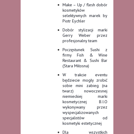
Make – Up / flesh dobór
kosmetyków
selektywnych marek by
Piotr Eychler
Dobór stylizacji marki
Gerry Weber przez
profes
j
onalny team
Poczęstunek Sushi z
firmy Fish & Wine
Restaurant & Sushi Bar
(Stara Miłosna)
W trakcie eventu
będziecie mogły zrobić
sobie mini zabieg (na
twarz) nowoczesnej
n
iemieckiej marki
kosmetycznej B.I.O
wykonywany prze
z
wyspecjalizowanych
specjalistów od
kosmetyki estetycznej
Dla wszystkich