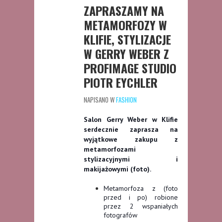
ZAPRASZAMY NA
METAMORFOZY W
KLIFIE, STYLIZACJE
W GERRY WEBER Z
PROFIMAGE STUDIO
PIOTR EYCHLER
NAPISANO W
FASHION
Salon Gerry Weber w Klifie
serdecznie zaprasza na
wyjątkowe zakupu z
metamorfozami
stylizacyjnymi i
makijażowymi (foto).
Metamorfoza z (foto
przed i po) robione
przez 2 wspania
ł
ych
fotograf
ó
w