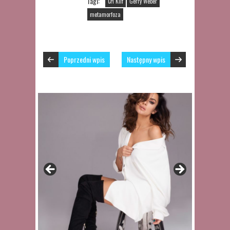
Tagi:
CH Klif
Gerry Weber
metamorfoza
Poprzedni wpis
Następny wpis