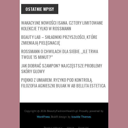
OSTATNIE WPISY
WAKACYJNE NOWOŚCI ISANA. CZTERY LIMITOWANE
KOLEKCJE TYLKO W ROSSMANN
BEAUTY LAB – SKŁADNIKI PRZYSZŁOŚCI, KTÓRE
ZMIENIAJĄ PIELĘGNACJĘ
ROSSMANN O CHWILACH DLA SIEBIE. „ILE TRWA
TWOJE 15 MINUT?”
JAK DOBRAĆ SZAMPON? NAJCZĘSTSZE PROBLEMY
SKÓRY GŁOWY
PIĘKNO Z UMIAREM. RYZYKO POD KONTROLĄ.
FILOZOFIA AGNIESZKI BUJAK W AB BELLITA ESTETICA
Copyright © 2026 BeautyFashionHealth.pl. Proudly powered by
WordPress
. BoldR design by
Iceable Themes
.
Strona główna
About
Kontakt