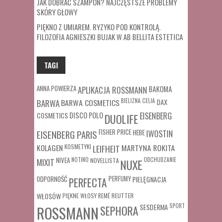
JAK DOBRAĆ SZAMPON? NAJCZĘSTSZE PROBLEMY
SKÓRY GŁOWY
PIĘKNO Z UMIAREM. RYZYKO POD KONTROLĄ.
FILOZOFIA AGNIESZKI BUJAK W AB BELLITA ESTETICA
TAGI
ANNA POWIERZA
APLIKACJA ROSSMANN
BAKOMA
BARWA COSMETICS
BIELIZNA
CELIA
DAX
BARWA
COSMETICS
DISCO POLO
EISENBERG
DUOLIFE
FISHER PRICE
HEBE
IWOSTIN
EISENBERG PARIS
MARTYNA ROKITA
KOLAGEN
KOSMETYKI
LEIFHEIT
MIXIT
NIVEA
NOTINO
ODCHUDZANIE
NOVELLISTA
NUXE
ODPORNOŚĆ
PERFUMY
PIELĘGNACJA
PERFECTA
WŁOSÓW
REUTTER
PIĘKNE WŁOSY
REMÉ
SESDERMA
SPORT
ROSSMANN
SEPHORA