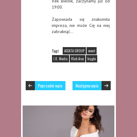
Irek Bielnik, zaczynamy już od
19:00.
Zapowiada się znakomita
impreza, nie może Cię na niej
zabraknąć…
Tagi:
ACCATA GROUP
event
I.D. Media
Klub Arco
kręgle
Poprzedni wpis
Następny wpis