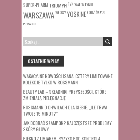
SUPER-PHARM
TRIUMPH
TVN
WALENTYNKI
WŁOSY
ŁÓDŹ
ŻEL POD
WARSZAWA
YOSKINE
PRYSZNIC
SZUKAJ:
OSTATNIE WPISY
WAKACYJNE NOWOŚCI ISANA. CZTERY LIMITOWANE
KOLEKCJE TYLKO W ROSSMANN
BEAUTY LAB – SKŁADNIKI PRZYSZŁOŚCI, KTÓRE
ZMIENIAJĄ PIELĘGNACJĘ
ROSSMANN O CHWILACH DLA SIEBIE. „ILE TRWA
TWOJE 15 MINUT?”
JAK DOBRAĆ SZAMPON? NAJCZĘSTSZE PROBLEMY
SKÓRY GŁOWY
PIĘKNO Z UMIAREM. RYZYKO POD KONTROLĄ.