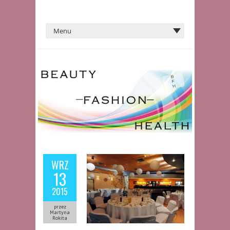
WRZ
13
2015
przez
Martyna
Rokita