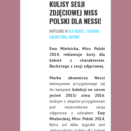
KULISY SESJI
ZDJĘCIOWEJ MISS
POLSKI DLA NESSI!
NAPISANO W
DLA KOBIET
,
FASHION
,
GALANTERIA
,
OBUWIE
Ewa Mielnicka, Miss Polski
2014, reklamuje buty dla
kobiet z charakterem.
Backstage z sesji zdjęciowej.
Marka obuwnicza Nessi
intensywnie przygotowuje się
do kampanii
kolekcji na sezon
jesień 2015/ zima 2016
.
Jednym z etapów przygotowań
jest wizerunkowa sesja
zdjęciowa z udziałem
Ewy
Mielnickiej, Miss Polski 2014
,
która od kilku tygodni jest
ambasadorką butów dla kobiet