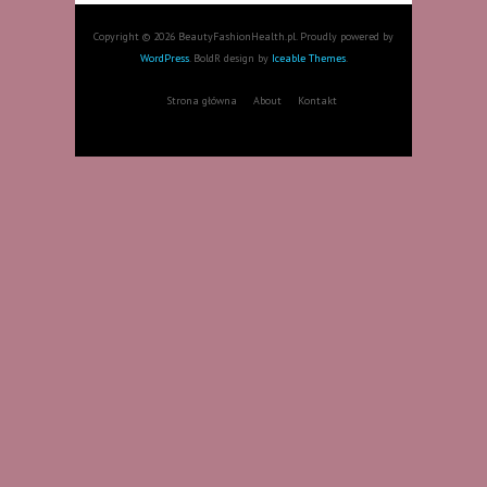
Copyright © 2026 BeautyFashionHealth.pl. Proudly powered by
WordPress
. BoldR design by
Iceable Themes
.
Strona główna
About
Kontakt