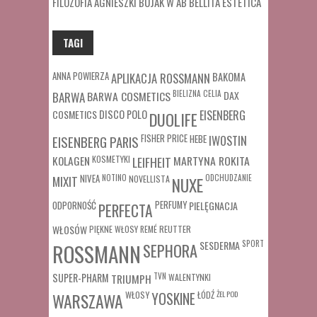
FILOZOFIA AGNIESZKI BUJAK W AB BELLITA ESTETICA
TAGI
ANNA POWIERZA
APLIKACJA ROSSMANN
BAKOMA
BARWA COSMETICS
BIELIZNA
CELIA
DAX
BARWA
COSMETICS
DISCO POLO
EISENBERG
DUOLIFE
FISHER PRICE
HEBE
IWOSTIN
EISENBERG PARIS
MARTYNA ROKITA
KOLAGEN
KOSMETYKI
LEIFHEIT
MIXIT
NIVEA
NOTINO
ODCHUDZANIE
NOVELLISTA
NUXE
ODPORNOŚĆ
PERFUMY
PIELĘGNACJA
PERFECTA
WŁOSÓW
REUTTER
PIĘKNE WŁOSY
REMÉ
SESDERMA
SPORT
ROSSMANN
SEPHORA
SUPER-PHARM
TRIUMPH
TVN
WALENTYNKI
WŁOSY
ŁÓDŹ
ŻEL POD
WARSZAWA
YOSKINE