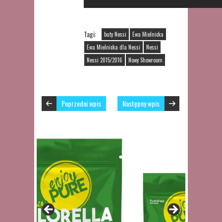
Tagi:
buty Nessi
Ewa Mielnicka
Ewa Mielnicka dla Nessi
Nessi
Nessi 2015/2016
Nowy Showroom
Poprzedni wpis
Następny wpis