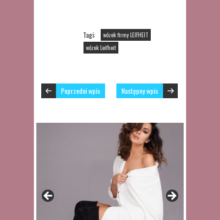
Tagi:
wózek firmy LEIFHEIT
wózek Leifheit
Poprzedni wpis
Następny wpis