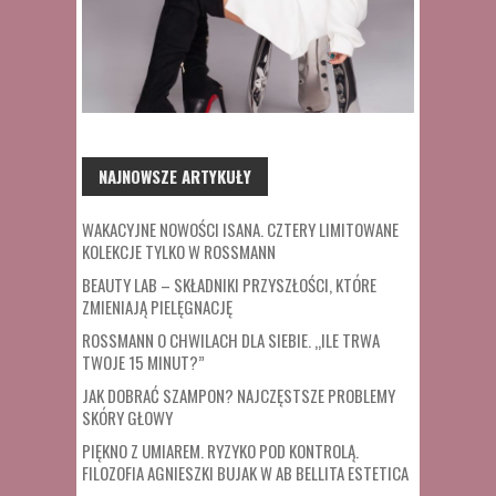
NAJNOWSZE ARTYKUŁY
WAKACYJNE NOWOŚCI ISANA. CZTERY LIMITOWANE
KOLEKCJE TYLKO W ROSSMANN
BEAUTY LAB – SKŁADNIKI PRZYSZŁOŚCI, KTÓRE
ZMIENIAJĄ PIELĘGNACJĘ
ROSSMANN O CHWILACH DLA SIEBIE. „ILE TRWA
TWOJE 15 MINUT?”
JAK DOBRAĆ SZAMPON? NAJCZĘSTSZE PROBLEMY
SKÓRY GŁOWY
PIĘKNO Z UMIAREM. RYZYKO POD KONTROLĄ.
FILOZOFIA AGNIESZKI BUJAK W AB BELLITA ESTETICA