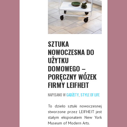
SZTUKA
NOWOCZESNA DO
UŻYTKU
DOMOWEGO –
PORĘCZNY WÓZEK
FIRMY LEIFHEIT
NAPISANO W
GADŻETY
,
STYLE OF LIFE
To dzieło sztuki nowoczesnej
stworzone przez LEIFHEIT jest
stałym eksponatem New York
Museum of Modern Arts.