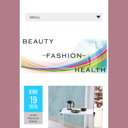
KWI
19
2015
przez
Martyna
Rokita