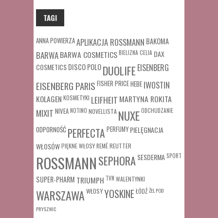
TAGI
ANNA POWIERZA
APLIKACJA ROSSMANN
BAKOMA
BARWA COSMETICS
BIELIZNA
CELIA
DAX
BARWA
COSMETICS
DISCO POLO
EISENBERG
DUOLIFE
FISHER PRICE
HEBE
IWOSTIN
EISENBERG PARIS
MARTYNA ROKITA
KOLAGEN
KOSMETYKI
LEIFHEIT
MIXIT
NIVEA
NOTINO
ODCHUDZANIE
NOVELLISTA
NUXE
ODPORNOŚĆ
PERFUMY
PIELĘGNACJA
PERFECTA
WŁOSÓW
REUTTER
PIĘKNE WŁOSY
REMÉ
SESDERMA
SPORT
ROSSMANN
SEPHORA
SUPER-PHARM
TRIUMPH
TVN
WALENTYNKI
WŁOSY
ŁÓDŹ
ŻEL POD
WARSZAWA
YOSKINE
PRYSZNIC