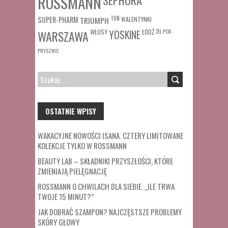
ROSSMANN
SUPER-PHARM
TRIUMPH
TVN
WALENTYNKI
WŁOSY
ŁÓDŹ
ŻEL POD
WARSZAWA
YOSKINE
PRYSZNIC
SZUKAJ:
OSTATNIE WPISY
WAKACYJNE NOWOŚCI ISANA. CZTERY LIMITOWANE
KOLEKCJE TYLKO W ROSSMANN
BEAUTY LAB – SKŁADNIKI PRZYSZŁOŚCI, KTÓRE
ZMIENIAJĄ PIELĘGNACJĘ
ROSSMANN O CHWILACH DLA SIEBIE. „ILE TRWA
TWOJE 15 MINUT?”
JAK DOBRAĆ SZAMPON? NAJCZĘSTSZE PROBLEMY
SKÓRY GŁOWY