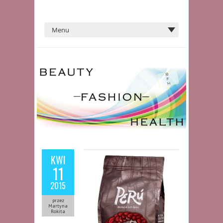
KWI
11
2015
przez
Martyna
Rokita