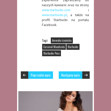
naszych kawiarni oraz na strony
www.starbucks.com
i
www.starbucks.pl
, a także na
profil Starbucks na portalu
Facebook.
Tagi:
Ameryka Łacińska
Caramel Macchiato
Starbucks
Starbucks Peru
Poprzedni wpis
Następny wpis