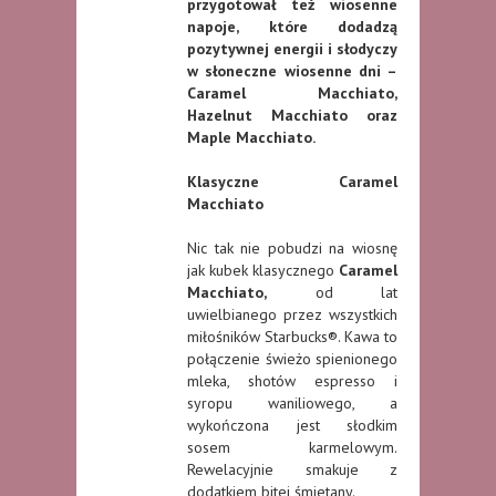
przygotował też wiosenne
napoje, które dodadzą
pozytywnej energii i słodyczy
w słoneczne wiosenne dni –
Caramel Macchiato,
Hazelnut Macchiato oraz
Maple Macchiato.
Klasyczne Caramel
Macchiato
Nic tak nie pobudzi na wiosnę
jak kubek klasycznego
Caramel
Macchiato,
od lat
uwielbianego przez wszystkich
miłośników Starbucks®. Kawa to
połączenie świeżo spienionego
mleka, shotów espresso i
syropu waniliowego, a
wykończona jest słodkim
sosem karmelowym.
Rewelacyjnie smakuje z
dodatkiem bitej śmietany.