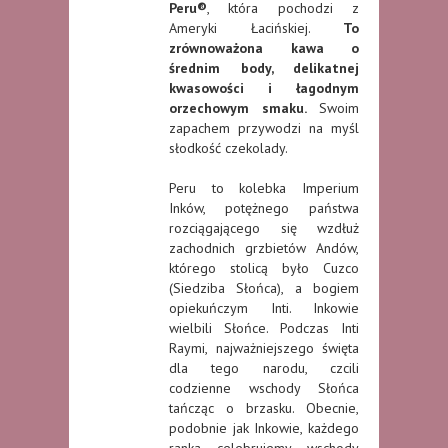
Peru®
, która pochodzi z
Ameryki Łacińskiej.
To
zrównoważona kawa o
średnim body, delikatnej
kwasowości i łagodnym
orzechowym smaku.
Swoim
zapachem przywodzi na myśl
słodkość czekolady.
Peru to kolebka Imperium
Inków, potężnego państwa
rozciągającego się wzdłuż
zachodnich grzbietów Andów,
którego stolicą było Cuzco
(Siedziba Słońca), a bogiem
opiekuńczym Inti. Inkowie
wielbili Słońce. Podczas Inti
Raymi, najważniejszego święta
dla tego narodu, czcili
codzienne wschody Słońca
tańcząc o brzasku. Obecnie,
podobnie jak Inkowie, każdego
ranka celebrujemy wschody