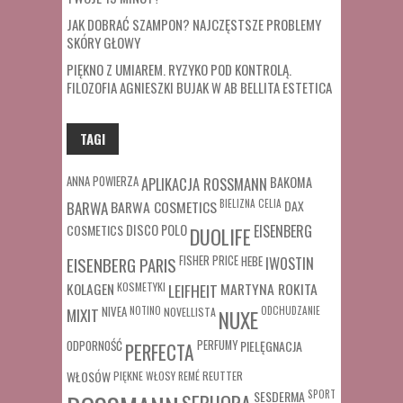
JAK DOBRAĆ SZAMPON? NAJCZĘSTSZE PROBLEMY
SKÓRY GŁOWY
PIĘKNO Z UMIAREM. RYZYKO POD KONTROLĄ.
FILOZOFIA AGNIESZKI BUJAK W AB BELLITA ESTETICA
TAGI
ANNA POWIERZA
APLIKACJA ROSSMANN
BAKOMA
BARWA COSMETICS
BIELIZNA
CELIA
DAX
BARWA
COSMETICS
DISCO POLO
EISENBERG
DUOLIFE
FISHER PRICE
HEBE
IWOSTIN
EISENBERG PARIS
MARTYNA ROKITA
KOLAGEN
KOSMETYKI
LEIFHEIT
MIXIT
NIVEA
NOTINO
ODCHUDZANIE
NOVELLISTA
NUXE
ODPORNOŚĆ
PERFUMY
PIELĘGNACJA
PERFECTA
WŁOSÓW
REUTTER
PIĘKNE WŁOSY
REMÉ
SESDERMA
SPORT
SEPHORA