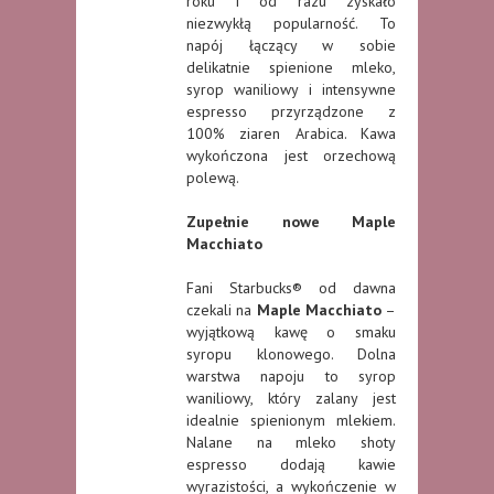
roku i od razu zyskało
niezwykłą popularność. To
napój łączący w sobie
delikatnie spienione mleko,
syrop waniliowy i intensywne
espresso przyrządzone z
100% ziaren Arabica. Kawa
wykończona jest orzechową
polewą.
Zupełnie nowe Maple
Macchiato
Fani Starbucks® od dawna
czekali na
Maple Macchiato
–
wyjątkową kawę o smaku
syropu klonowego. Dolna
warstwa napoju to syrop
waniliowy, który zalany jest
idealnie spienionym mlekiem.
Nalane na mleko shoty
espresso dodają kawie
wyrazistości, a wykończenie w