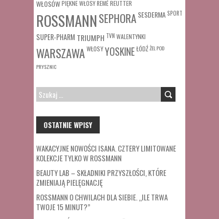
WŁOSÓW
REUTTER
PIĘKNE WŁOSY
REMÉ
SESDERMA
SPORT
ROSSMANN
SEPHORA
SUPER-PHARM
TRIUMPH
TVN
WALENTYNKI
WŁOSY
ŁÓDŹ
ŻEL POD
WARSZAWA
YOSKINE
PRYSZNIC
SZUKAJ:
OSTATNIE WPISY
WAKACYJNE NOWOŚCI ISANA. CZTERY LIMITOWANE
KOLEKCJE TYLKO W ROSSMANN
BEAUTY LAB – SKŁADNIKI PRZYSZŁOŚCI, KTÓRE
ZMIENIAJĄ PIELĘGNACJĘ
ROSSMANN O CHWILACH DLA SIEBIE. „ILE TRWA
TWOJE 15 MINUT?”