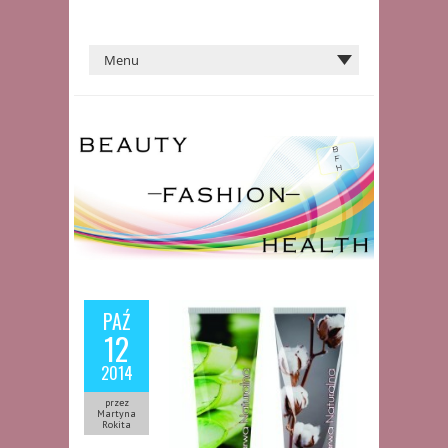
PAŹ
12
2014
przez
Martyna
Rokita