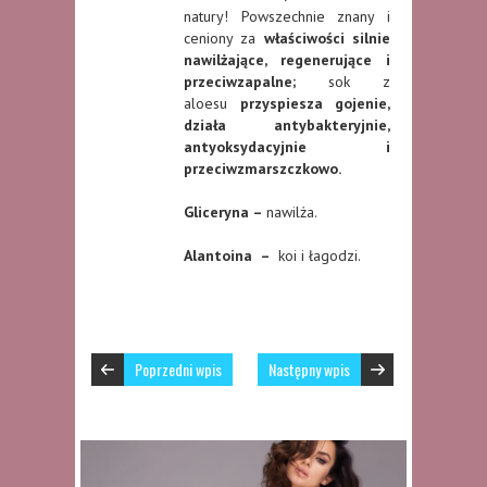
natury! Powszechnie znany i
ceniony za
właściwości silnie
nawilżające, regenerujące i
przeciwzapalne
;
sok z
aloesu
przyspiesza gojenie,
działa antybakteryjnie,
antyoksydacyjnie i
przeciwzmarszczkowo
.
Gliceryna –
nawilża.
Alantoina
–
koi i łagodzi.
Poprzedni wpis
Następny wpis