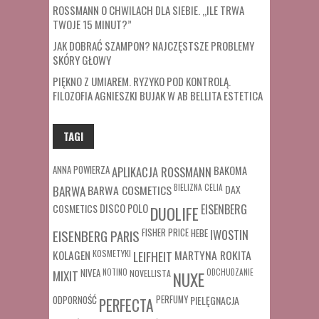
ROSSMANN O CHWILACH DLA SIEBIE. „ILE TRWA
TWOJE 15 MINUT?”
JAK DOBRAĆ SZAMPON? NAJCZĘSTSZE PROBLEMY
SKÓRY GŁOWY
PIĘKNO Z UMIAREM. RYZYKO POD KONTROLĄ.
FILOZOFIA AGNIESZKI BUJAK W AB BELLITA ESTETICA
TAGI
ANNA POWIERZA
APLIKACJA ROSSMANN
BAKOMA
BARWA COSMETICS
BIELIZNA
CELIA
DAX
BARWA
COSMETICS
DISCO POLO
EISENBERG
DUOLIFE
FISHER PRICE
HEBE
IWOSTIN
EISENBERG PARIS
MARTYNA ROKITA
KOLAGEN
KOSMETYKI
LEIFHEIT
MIXIT
NIVEA
NOTINO
ODCHUDZANIE
NOVELLISTA
NUXE
ODPORNOŚĆ
PERFUMY
PIELĘGNACJA
PERFECTA