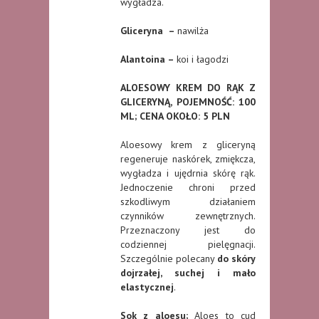
wygładza.
Gliceryna
–
nawilża
Alantoina
–
koi i łagodzi
ALOESOWY KREM DO RĄK Z
GLICERYNĄ,
POJEMNOŚĆ: 100
ML; CENA OKOŁO: 5 PLN
Aloesowy krem z gliceryną
regeneruje naskórek, zmiękcza,
wygładza i ujędrnia skórę rąk.
Jednoczenie chroni przed
szkodliwym działaniem
czynników zewnętrznych.
Przeznaczony jest do
codziennej pielęgnacji.
Szczególnie polecany
do skóry
dojrzałej, suchej i mało
elastycznej
.
Sok z aloesu;
Aloes to cud