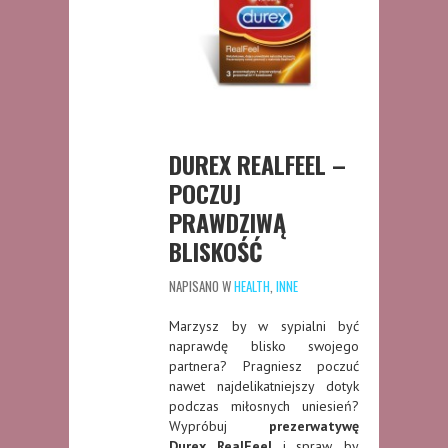
DUREX REALFEEL –
POCZUJ
PRAWDZIWĄ
BLISKOŚĆ
NAPISANO W
HEALTH
,
INNE
Marzysz by w sypialni być
naprawdę blisko swojego
partnera? Pragniesz poczuć
nawet najdelikatniejszy dotyk
podczas miłosnych uniesień?
Wypróbuj
prezerwatywę
Durex RealFeel
i spraw, by