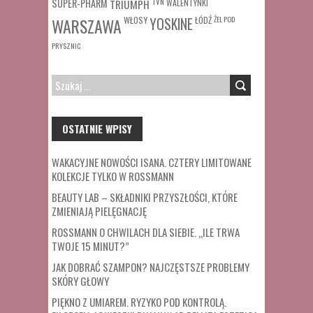
SUPER-PHARM
TRIUMPH
TVN
WALENTYNKI
WŁOSY
ŁÓDŹ
ŻEL POD
WARSZAWA
YOSKINE
PRYSZNIC
SZUKAJ:
OSTATNIE WPISY
WAKACYJNE NOWOŚCI ISANA. CZTERY LIMITOWANE
KOLEKCJE TYLKO W ROSSMANN
BEAUTY LAB – SKŁADNIKI PRZYSZŁOŚCI, KTÓRE
ZMIENIAJĄ PIELĘGNACJĘ
ROSSMANN O CHWILACH DLA SIEBIE. „ILE TRWA
TWOJE 15 MINUT?”
JAK DOBRAĆ SZAMPON? NAJCZĘSTSZE PROBLEMY
SKÓRY GŁOWY
PIĘKNO Z UMIAREM. RYZYKO POD KONTROLĄ.