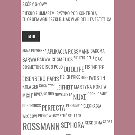
SKÓRY GŁOWY
PIĘKNO Z UMIAREM. RYZYKO POD KONTROLĄ.
FILOZOFIA AGNIESZKI BUJAK W AB BELLITA ESTETICA
TAGI
ANNA POWIERZA
APLIKACJA ROSSMANN
BAKOMA
BARWA COSMETICS
BIELIZNA
CELIA
DAX
BARWA
COSMETICS
DISCO POLO
EISENBERG
DUOLIFE
FISHER PRICE
HEBE
IWOSTIN
EISENBERG PARIS
MARTYNA ROKITA
KOLAGEN
KOSMETYKI
LEIFHEIT
MIXIT
NIVEA
NOTINO
ODCHUDZANIE
NOVELLISTA
NUXE
ODPORNOŚĆ
PERFUMY
PIELĘGNACJA
PERFECTA
WŁOSÓW
REUTTER
PIĘKNE WŁOSY
REMÉ
SESDERMA
SPORT
ROSSMANN
SEPHORA