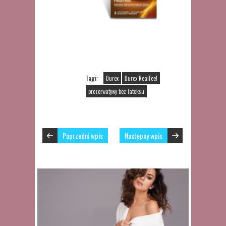
Tagi:
Durex
Durex RealFeel
prezerwatywy bez lateksu
Poprzedni wpis
Następny wpis