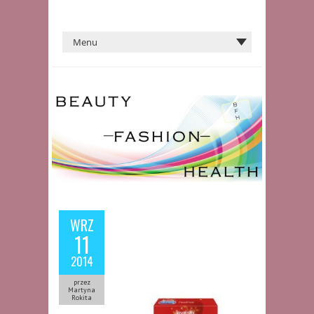
WRZ
11
2014
przez
Martyna
Rokita