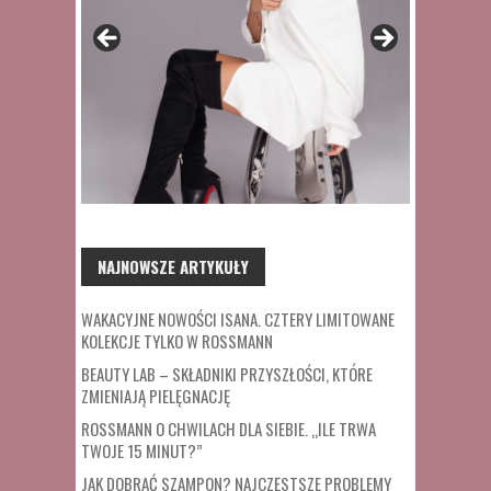
NAJNOWSZE ARTYKUŁY
WAKACYJNE NOWOŚCI ISANA. CZTERY LIMITOWANE
KOLEKCJE TYLKO W ROSSMANN
BEAUTY LAB – SKŁADNIKI PRZYSZŁOŚCI, KTÓRE
ZMIENIAJĄ PIELĘGNACJĘ
ROSSMANN O CHWILACH DLA SIEBIE. „ILE TRWA
TWOJE 15 MINUT?”
JAK DOBRAĆ SZAMPON? NAJCZĘSTSZE PROBLEMY