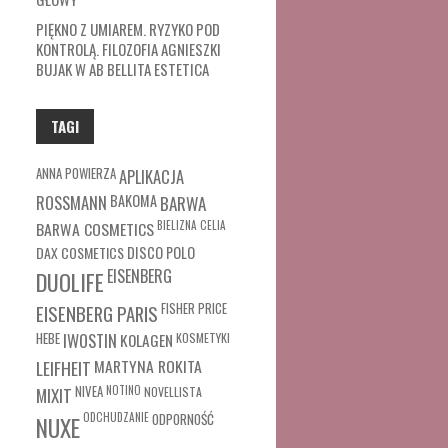
PIĘKNO Z UMIAREM. RYZYKO POD
KONTROLĄ. FILOZOFIA AGNIESZKI
BUJAK W AB BELLITA ESTETICA
TAGI
ANNA POWIERZA
APLIKACJA
ROSSMANN
BAKOMA
BARWA
BARWA COSMETICS
BIELIZNA
CELIA
DAX COSMETICS
DISCO POLO
EISENBERG
DUOLIFE
FISHER PRICE
EISENBERG PARIS
HEBE
IWOSTIN
KOLAGEN
KOSMETYKI
MARTYNA ROKITA
LEIFHEIT
MIXIT
NIVEA
NOTINO
NOVELLISTA
ODCHUDZANIE
ODPORNOŚĆ
NUXE