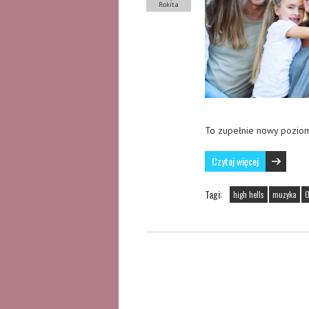
Rokita
To zupełnie nowy pozi
Czytaj więcej
Tagi:
high hells
muzyka