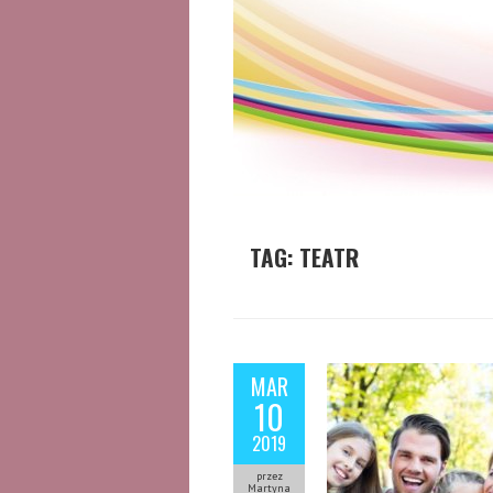
TAG:
TEATR
MAR
10
2019
przez
Martyna