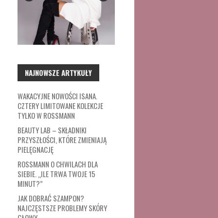
NAJNOWSZE ARTYKUŁY
WAKACYJNE NOWOŚCI ISANA.
CZTERY LIMITOWANE KOLEKCJE
TYLKO W ROSSMANN
BEAUTY LAB – SKŁADNIKI
PRZYSZŁOŚCI, KTÓRE ZMIENIAJĄ
PIELĘGNACJĘ
ROSSMANN O CHWILACH DLA
SIEBIE. „ILE TRWA TWOJE 15
MINUT?”
JAK DOBRAĆ SZAMPON?
NAJCZĘSTSZE PROBLEMY SKÓRY
GŁOWY