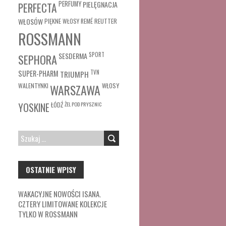
PERFUMY
PIELĘGNACJA
PERFECTA
WŁOSÓW
REUTTER
PIĘKNE WŁOSY
REMÉ
ROSSMANN
SESDERMA
SPORT
SEPHORA
SUPER-PHARM
TRIUMPH
TVN
WŁOSY
WALENTYNKI
WARSZAWA
ŁÓDŹ
ŻEL POD PRYSZNIC
YOSKINE
SZUKAJ:
OSTATNIE WPISY
WAKACYJNE NOWOŚCI ISANA.
CZTERY LIMITOWANE KOLEKCJE
TYLKO W ROSSMANN