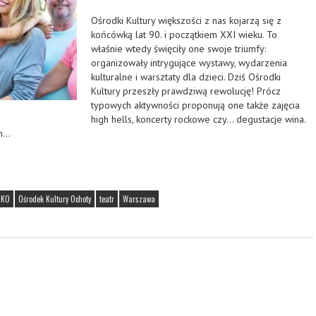
Ośrodki Kultury większości z nas kojarzą się z
końcówką lat 90. i początkiem XXI wieku. To
właśnie wtedy święciły one swoje triumfy:
organizowały intrygujące wystawy, wydarzenia
kulturalne i warsztaty dla dzieci. Dziś Ośrodki
Kultury przeszły prawdziwą rewolucję! Prócz
typowych aktywności proponują one także zajęcia
high hells, koncerty rockowe czy… degustacje wina.
om…
OKO
Ośrodek Kultury Ochoty
teatr
Warszawa