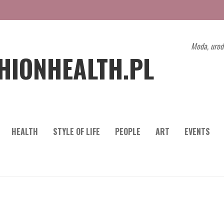
Moda, urod
HIONHEALTH.PL
HEALTH
STYLE OF LIFE
PEOPLE
ART
EVENTS