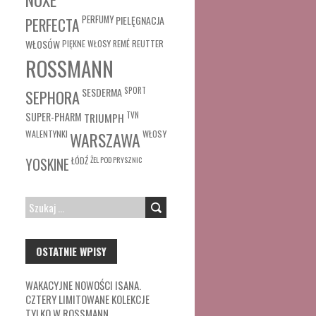
PERFUMY
PIELĘGNACJA
PERFECTA
WŁOSÓW
REUTTER
PIĘKNE WŁOSY
REMÉ
ROSSMANN
SESDERMA
SPORT
SEPHORA
SUPER-PHARM
TRIUMPH
TVN
WŁOSY
WALENTYNKI
WARSZAWA
ŁÓDŹ
ŻEL POD PRYSZNIC
YOSKINE
SZUKAJ:
OSTATNIE WPISY
WAKACYJNE NOWOŚCI ISANA.
CZTERY LIMITOWANE KOLEKCJE
TYLKO W ROSSMANN