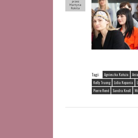
przez
Martyna
Rokita
Tagi:
Agnieszka Kałuża
Ania
Kelly Truong
Lidia Kopania
Pierre René
Sandra Knoll
Wi