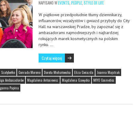
NAPISANO W
EVENTS
,
PEOPLE
,
STYLE OF LIFE
W piątkowe przedpołudnie tłumy dziennikarzy,
influancerów, wizażystów i gwiazd przybyły do City
Hall na warszawskiej Pradze, by zapoznać się z
ambasadorami najmodniejszych i najbardziej
rokujących marek kosmetycznych na polskim
rynku. …
Czytaj więcej
 Szatybełko
Conrado Moreno
Dorota Michałowska
Eliza Gwiazda
Joanna Majstrak
Liga Ambasadorów
Magdalena Antosiewicz
Magdalena Gawęcka
MIYO Cosmetics
ganna Papina