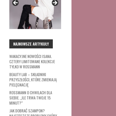
NAJNOWSZE ARTYKUŁY
WAKACYJNE NOWOŚCI ISANA.
CZTERY LIMITOWANE KOLEKCJE
TYLKO W ROSSMANN
BEAUTY LAB – SKŁADNIKI
PRZYSZŁOŚCI, KTÓRE ZMIENIAJĄ
PIELĘGNACJĘ
ROSSMANN O CHWILACH DLA
SIEBIE. „ILE TRWA TWOJE 15
MINUT?”
JAK DOBRAĆ SZAMPON?
NAJCZĘSTSZE PROBLEMY SKÓRY