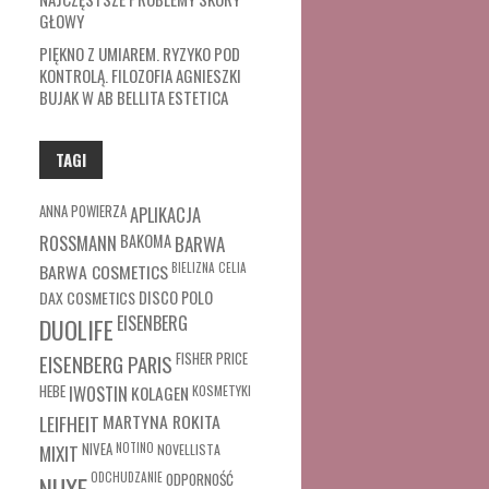
GŁOWY
PIĘKNO Z UMIAREM. RYZYKO POD
KONTROLĄ. FILOZOFIA AGNIESZKI
BUJAK W AB BELLITA ESTETICA
TAGI
ANNA POWIERZA
APLIKACJA
ROSSMANN
BAKOMA
BARWA
BARWA COSMETICS
BIELIZNA
CELIA
DAX COSMETICS
DISCO POLO
EISENBERG
DUOLIFE
FISHER PRICE
EISENBERG PARIS
HEBE
IWOSTIN
KOLAGEN
KOSMETYKI
MARTYNA ROKITA
LEIFHEIT
MIXIT
NIVEA
NOTINO
NOVELLISTA
ODCHUDZANIE
ODPORNOŚĆ
NUXE