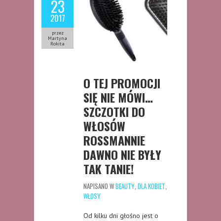
23
2017
przez
Martyna
Rokita
O TEJ PROMOCJI
SIĘ NIE MÓWI…
SZCZOTKI DO
WŁOSÓW
ROSSMANNIE
DAWNO NIE BYŁY
TAK TANIE!
NAPISANO W
BEAUTY
,
DLA KOBIET
,
WŁOSY
Od kilku dni głośno jest o