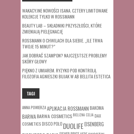
WAKACYJNE NOWOŚCI ISANA. CZTERY LIMITOWANE
KOLEKCJE TYLKO W ROSSMANN
BEAUTY LAB – SKŁADNIKI PRZYSZŁOŚCI, KTÓRE
ZMIENIAJĄ PIELĘGNACJĘ
ROSSMANN O CHWILACH DLA SIEBIE. „ILE TRWA
TWOJE 15 MINUT?”
JAK DOBRAĆ SZAMPON? NAJCZĘSTSZE PROBLEMY
SKÓRY GŁOWY
PIĘKNO Z UMIAREM. RYZYKO POD KONTROLĄ.
FILOZOFIA AGNIESZKI BUJAK W AB BELLITA ESTETICA
TAGI
ANNA POWIERZA
APLIKACJA ROSSMANN
BAKOMA
BARWA COSMETICS
BIELIZNA
CELIA
DAX
BARWA
COSMETICS
DISCO POLO
EISENBERG
DUOLIFE
FISHER PRICE
HEBE