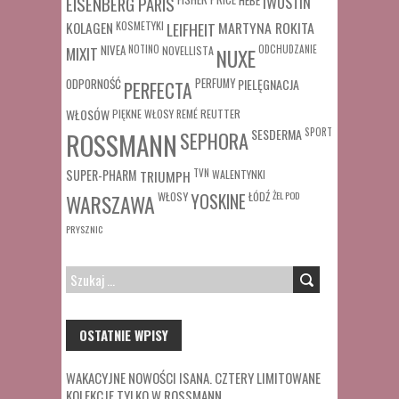
IWOSTIN
EISENBERG PARIS
MARTYNA ROKITA
KOLAGEN
KOSMETYKI
LEIFHEIT
MIXIT
NIVEA
NOTINO
ODCHUDZANIE
NOVELLISTA
NUXE
ODPORNOŚĆ
PERFUMY
PIELĘGNACJA
PERFECTA
WŁOSÓW
REUTTER
PIĘKNE WŁOSY
REMÉ
SESDERMA
SPORT
ROSSMANN
SEPHORA
SUPER-PHARM
TRIUMPH
TVN
WALENTYNKI
WŁOSY
ŁÓDŹ
ŻEL POD
WARSZAWA
YOSKINE
PRYSZNIC
SZUKAJ:
OSTATNIE WPISY
WAKACYJNE NOWOŚCI ISANA. CZTERY LIMITOWANE
KOLEKCJE TYLKO W ROSSMANN