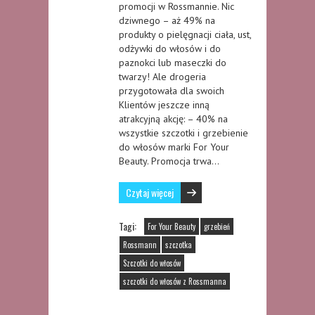
promocji w Rossmannie. Nic
dziwnego – aż 49% na
produkty o pielęgnacji ciała, ust,
odżywki do włosów i do
paznokci lub maseczki do
twarzy! Ale drogeria
przygotowała dla swoich
Klientów jeszcze inną
atrakcyjną akcję: – 40% na
wszystkie szczotki i grzebienie
do włosów marki For Your
Beauty. Promocja trwa…
Czytaj więcej
Tagi:
For Your Beauty
grzebień
Rossmann
szczotka
Szczotki do włosów
szczotki do włosów z Rossmanna