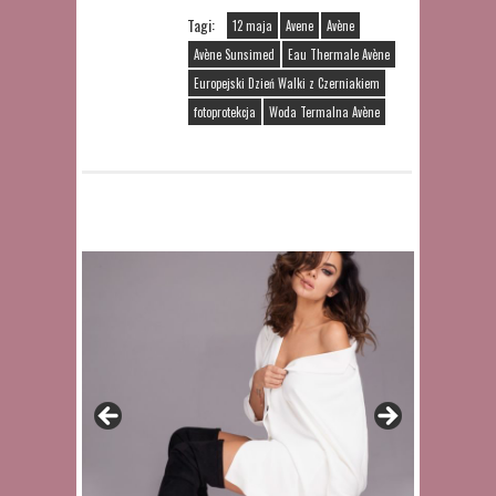
Tagi:
12 maja
Avene
Avène
Avène Sunsimed
Eau Thermale Avène
Europejski Dzień Walki z Czerniakiem
fotoprotekcja
Woda Termalna Avène