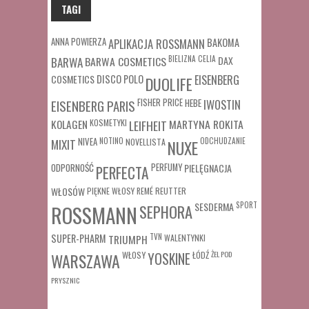
TAGI
ANNA POWIERZA
APLIKACJA ROSSMANN
BAKOMA
BARWA COSMETICS
BIELIZNA
CELIA
DAX
BARWA
COSMETICS
DISCO POLO
EISENBERG
DUOLIFE
FISHER PRICE
HEBE
IWOSTIN
EISENBERG PARIS
MARTYNA ROKITA
KOLAGEN
KOSMETYKI
LEIFHEIT
MIXIT
NIVEA
NOTINO
ODCHUDZANIE
NOVELLISTA
NUXE
ODPORNOŚĆ
PERFUMY
PIELĘGNACJA
PERFECTA
WŁOSÓW
REUTTER
PIĘKNE WŁOSY
REMÉ
SESDERMA
SPORT
ROSSMANN
SEPHORA
SUPER-PHARM
TRIUMPH
TVN
WALENTYNKI
WŁOSY
ŁÓDŹ
ŻEL POD
WARSZAWA
YOSKINE
PRYSZNIC