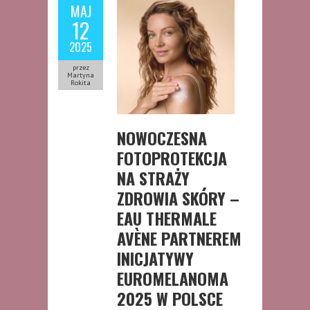
MAJ
12
2025
przez
Martyna
Rokita
NOWOCZESNA
FOTOPROTEKCJA
NA STRAŻY
ZDROWIA SKÓRY –
EAU THERMALE
AVÈNE PARTNEREM
INICJATYWY
EUROMELANOMA
2025 W POLSCE