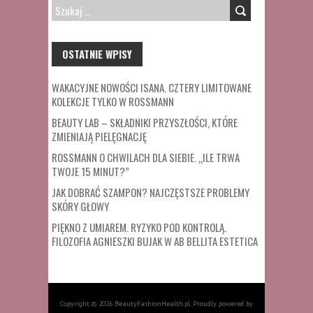
SZUKAJ:
OSTATNIE WPISY
WAKACYJNE NOWOŚCI ISANA. CZTERY LIMITOWANE
KOLEKCJE TYLKO W ROSSMANN
BEAUTY LAB – SKŁADNIKI PRZYSZŁOŚCI, KTÓRE
ZMIENIAJĄ PIELĘGNACJĘ
ROSSMANN O CHWILACH DLA SIEBIE. „ILE TRWA
TWOJE 15 MINUT?”
JAK DOBRAĆ SZAMPON? NAJCZĘSTSZE PROBLEMY
SKÓRY GŁOWY
PIĘKNO Z UMIAREM. RYZYKO POD KONTROLĄ.
FILOZOFIA AGNIESZKI BUJAK W AB BELLITA ESTETICA
Copyright © 2026 BeautyFashionHealth.pl. Proudly powered by