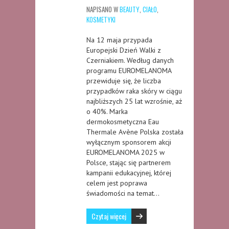
NAPISANO W
BEAUTY
,
CIAŁO
,
KOSMETYKI
Na 12 maja przypada
Europejski Dzień Walki z
Czerniakiem. Według danych
programu EUROMELANOMA
przewiduje się, że liczba
przypadków raka skóry w ciągu
najbliższych 25 lat wzrośnie, aż
o 40%. Marka
dermokosmetyczna Eau
Thermale Avène Polska została
wyłącznym sponsorem akcji
EUROMELANOMA 2025 w
Polsce, stając się partnerem
kampanii edukacyjnej, której
celem jest poprawa
świadomości na temat…
Czytaj więcej