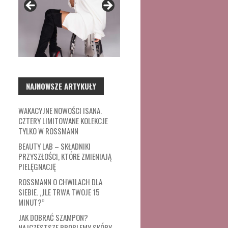
NAJNOWSZE ARTYKUŁY
WAKACYJNE NOWOŚCI ISANA.
CZTERY LIMITOWANE KOLEKCJE
TYLKO W ROSSMANN
BEAUTY LAB – SKŁADNIKI
PRZYSZŁOŚCI, KTÓRE ZMIENIAJĄ
PIELĘGNACJĘ
ROSSMANN O CHWILACH DLA
SIEBIE. „ILE TRWA TWOJE 15
MINUT?”
JAK DOBRAĆ SZAMPON?
NAJCZĘSTSZE PROBLEMY SKÓRY