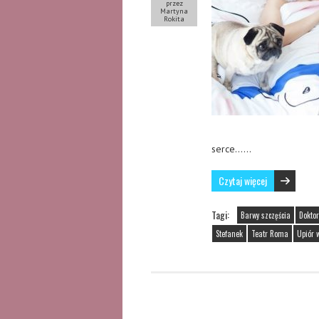
przez
Martyna
Rokita
serce……
Czytaj więcej
Tagi:
Barwy szczęścia
Dokto
Stefanek
Teatr Roma
Upiór 