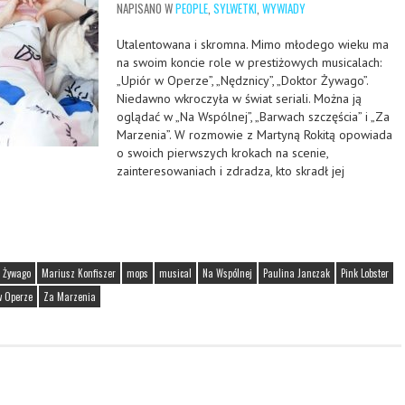
NAPISANO W
PEOPLE
,
SYLWETKI
,
WYWIADY
Utalentowana i skromna. Mimo młodego wieku ma
na swoim koncie role w prestiżowych musicalach:
„Upiór w Operze”, „Nędznicy”, „Doktor Żywago”.
Niedawno wkroczyła w świat seriali. Można ją
oglądać w „Na Wspólnej”, „Barwach szczęścia” i „Za
Marzenia”. W rozmowie z Martyną Rokitą opowiada
o swoich pierwszych krokach na scenie,
zainteresowaniach i zdradza, kto skradł jej
r Żywago
Mariusz Konfiszer
mops
musical
Na Wspólnej
Paulina Janczak
Pink Lobster
w Operze
Za Marzenia