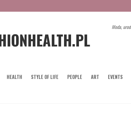
Moda, urod
HIONHEALTH.PL
HEALTH
STYLE OF LIFE
PEOPLE
ART
EVENTS