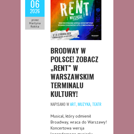
06
2026
przez
Martyna
Rokita
BRODWAY W
POLSCE! ZOBACZ
„RENT” W
WARSZAWSKIM
TERMINALU
KULTURY!
NAPISANO W
ART
,
MUZYKA
,
TEATR
Musical, który odmienił
Broadway, wraca do Warszawy!
Koncertowa wersja
legendarnego musicalu