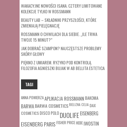
WAKACYJNE NOWOŚCI ISANA. CZTERY LIMITOWANE
KOLEKCJE TYLKO W ROSSMANN
BEAUTY LAB – SKŁADNIKI PRZYSZŁOŚCI, KTÓRE
ZMIENIAJĄ PIELĘGNACJĘ
ROSSMANN O CHWILACH DLA SIEBIE. „ILE TRWA
TWOJE 15 MINUT?”
JAK DOBRAĆ SZAMPON? NAJCZĘSTSZE PROBLEMY
SKÓRY GŁOWY
PIĘKNO Z UMIAREM. RYZYKO POD KONTROLĄ.
FILOZOFIA AGNIESZKI BUJAK W AB BELLITA ESTETICA
TAGI
ANNA POWIERZA
APLIKACJA ROSSMANN
BAKOMA
BARWA COSMETICS
BIELIZNA
CELIA
DAX
BARWA
COSMETICS
DISCO POLO
EISENBERG
DUOLIFE
FISHER PRICE
HEBE
IWOSTIN
EISENBERG PARIS