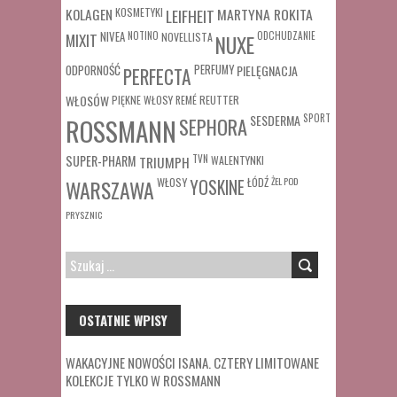
MARTYNA ROKITA
KOLAGEN
KOSMETYKI
LEIFHEIT
MIXIT
NIVEA
NOTINO
ODCHUDZANIE
NOVELLISTA
NUXE
ODPORNOŚĆ
PERFUMY
PIELĘGNACJA
PERFECTA
WŁOSÓW
REUTTER
PIĘKNE WŁOSY
REMÉ
SESDERMA
SPORT
ROSSMANN
SEPHORA
SUPER-PHARM
TRIUMPH
TVN
WALENTYNKI
WŁOSY
ŁÓDŹ
ŻEL POD
WARSZAWA
YOSKINE
PRYSZNIC
SZUKAJ:
OSTATNIE WPISY
WAKACYJNE NOWOŚCI ISANA. CZTERY LIMITOWANE
KOLEKCJE TYLKO W ROSSMANN