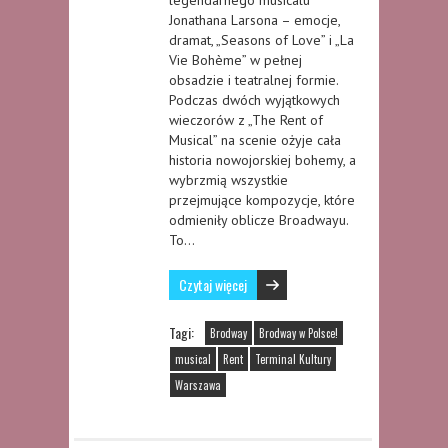
Jonathana Larsona – emocje,
dramat, „Seasons of Love” i „La
Vie Bohème” w pełnej
obsadzie i teatralnej formie.
Podczas dwóch wyjątkowych
wieczorów z „The Rent of
Musical” na scenie ożyje cała
historia nowojorskiej bohemy, a
wybrzmią wszystkie
przejmujące kompozycje, które
odmieniły oblicze Broadwayu.
To…
Czytaj więcej
Tagi:
Brodway
Brodway w Polsce!
musical
Rent
Terminal Kultury
Warszawa