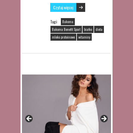
Czytaj więcej
Tagi:
Bakoma
Bakoma Benefit Sport
białko
dieta
mleko proteinowe
witaminy