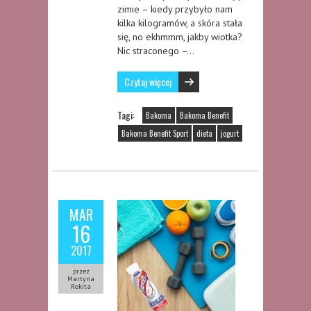
zimie – kiedy przybyło nam
kilka kilogramów, a skóra stała
się, no ekhmmm, jakby wiotka?
Nic straconego –…
Czytaj więcej
Tagi:
Bakoma
Bakoma Benefit
Bakoma Benefit Sport
dieta
jogurt
MAR
16
2017
przez
Martyna
Rokita