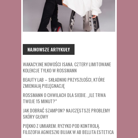
NAJNOWSZE ARTYKUŁY
WAKACYJNE NOWOŚCI ISANA. CZTERY LIMITOWANE
KOLEKCJE TYLKO W ROSSMANN
BEAUTY LAB – SKŁADNIKI PRZYSZŁOŚCI, KTÓRE
ZMIENIAJĄ PIELĘGNACJĘ
ROSSMANN O CHWILACH DLA SIEBIE. „ILE TRWA
TWOJE 15 MINUT?”
JAK DOBRAĆ SZAMPON? NAJCZĘSTSZE PROBLEMY
SKÓRY GŁOWY
PIĘKNO Z UMIAREM. RYZYKO POD KONTROLĄ.
FILOZOFIA AGNIESZKI BUJAK W AB BELLITA ESTETICA