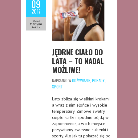
09
2017
przez
Martyna
Rokita
JĘDRNE CIAŁO DO
LATA – TO NADAL
MOŻLIWE!
NAPISANO W
ODŻYWIANIE
,
PORADY
,
SPORT
Lato zbliża się wielkimi krokami,
a wraz z nim słońce i wysokie
temperatury. Zimowe swetry,
ciepłe kurtki i spodnie pójdą w
zapomnienie, a w ich miejsce
przywitamy zwiewne sukienki i
szorty. Ale jak tu pokazać się po