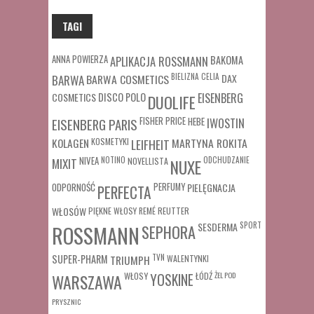
TAGI
ANNA POWIERZA
APLIKACJA ROSSMANN
BAKOMA
BARWA COSMETICS
BIELIZNA
CELIA
DAX
BARWA
COSMETICS
DISCO POLO
EISENBERG
DUOLIFE
FISHER PRICE
HEBE
IWOSTIN
EISENBERG PARIS
MARTYNA ROKITA
KOLAGEN
KOSMETYKI
LEIFHEIT
MIXIT
NIVEA
NOTINO
ODCHUDZANIE
NOVELLISTA
NUXE
ODPORNOŚĆ
PERFUMY
PIELĘGNACJA
PERFECTA
WŁOSÓW
REUTTER
PIĘKNE WŁOSY
REMÉ
SESDERMA
SPORT
ROSSMANN
SEPHORA
SUPER-PHARM
TRIUMPH
TVN
WALENTYNKI
WŁOSY
ŁÓDŹ
ŻEL POD
WARSZAWA
YOSKINE
PRYSZNIC