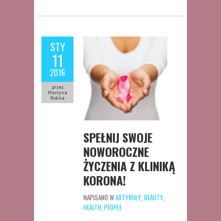
STY
11
2016
przez
Martyna
Rokita
SPEŁNIJ SWOJE
NOWOROCZNE
ŻYCZENIA Z KLINIKĄ
KORONA!
NAPISANO W
ARTYKUŁY
,
BEAUTY
,
HEALTH
,
PEOPLE