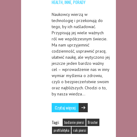
HEALTH
,
INNE
,
PORADY
Naukowcy wierzą w
technologię i przekonują do
tego, by ich naśladować.
Przypisują jej wiele ważnych
ról we współczesnym świecie.
Ma nam uprzyjemnić
codzienność, usprawnić pracę,
ułatwić naukę, ale wytyczono jej
jeszcze jeden bardzo ważny
cel – wprowadzenie nas w inny
wymiar myślenia o zdrowiu,
czyli o bezpieczeństwie swoim
oraz najbliższych. Chodzi o to,
by nasza wiedza…
Czytaj więcej
Tagi:
badanie piersi
Braster
profilaktyka
rak piersi