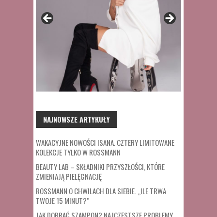
NAJNOWSZE ARTYKUŁY
WAKACYJNE NOWOŚCI ISANA. CZTERY LIMITOWANE
KOLEKCJE TYLKO W ROSSMANN
BEAUTY LAB – SKŁADNIKI PRZYSZŁOŚCI, KTÓRE
ZMIENIAJĄ PIELĘGNACJĘ
ROSSMANN O CHWILACH DLA SIEBIE. „ILE TRWA
TWOJE 15 MINUT?”
JAK DOBRAĆ SZAMPON? NAJCZĘSTSZE PROBLEMY