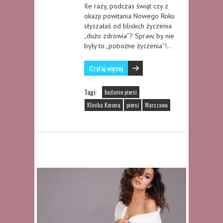
Ile razy, podczas świąt czy z
okazji powitania Nowego Roku
słyszałaś od bliskich życzenia
„dużo zdrowia”? Spraw, by nie
były to „pobożne życzenia”!…
Czytaj więcej
Tagi:
badanie piersi
Klinika Korona
piersi
Warszawa