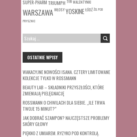
SUPER-PHARM
TRIUMPH
TVN
WALENTYNKI
WŁOSY
ŁÓDŹ
ŻEL POD
WARSZAWA
YOSKINE
PRYSZNIC
SZUKAJ:
OSTATNIE WPISY
WAKACYJNE NOWOŚCI ISANA. CZTERY LIMITOWANE
KOLEKCJE TYLKO W ROSSMANN
BEAUTY LAB – SKŁADNIKI PRZYSZŁOŚCI, KTÓRE
ZMIENIAJĄ PIELĘGNACJĘ
ROSSMANN O CHWILACH DLA SIEBIE. „ILE TRWA
TWOJE 15 MINUT?”
JAK DOBRAĆ SZAMPON? NAJCZĘSTSZE PROBLEMY
SKÓRY GŁOWY
PIĘKNO Z UMIAREM. RYZYKO POD KONTROLĄ.