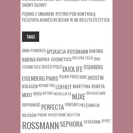
SKÓRY GŁOWY
PIĘKNO Z UMIAREM. RYZYKO POD KONTROLĄ.
FILOZOFIA AGNIESZKI BUJAK W AB BELLITA ESTETICA
TAGI
ANNA POWIERZA
APLIKACJA ROSSMANN
BAKOMA
BARWA COSMETICS
BIELIZNA
CELIA
DAX
BARWA
COSMETICS
DISCO POLO
EISENBERG
DUOLIFE
FISHER PRICE
HEBE
IWOSTIN
EISENBERG PARIS
MARTYNA ROKITA
KOLAGEN
KOSMETYKI
LEIFHEIT
MIXIT
NIVEA
NOTINO
ODCHUDZANIE
NOVELLISTA
NUXE
ODPORNOŚĆ
PERFUMY
PIELĘGNACJA
PERFECTA
WŁOSÓW
REUTTER
PIĘKNE WŁOSY
REMÉ
SESDERMA
SPORT
ROSSMANN
SEPHORA