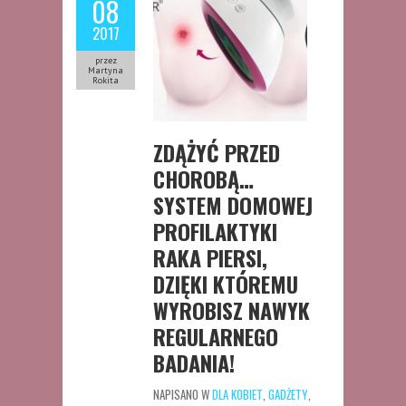
08
2017
przez
Martyna
Rokita
ZDĄŻYĆ PRZED
CHOROBĄ…
SYSTEM DOMOWEJ
PROFILAKTYKI
RAKA PIERSI,
DZIĘKI KTÓREMU
WYROBISZ NAWYK
REGULARNEGO
BADANIA!
NAPISANO W
DLA KOBIET
,
GADŻETY
,