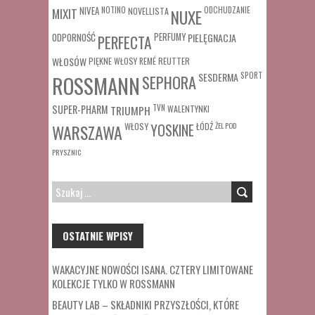
MIXIT
NIVEA
NOTINO
ODCHUDZANIE
NOVELLISTA
NUXE
ODPORNOŚĆ
PERFUMY
PIELĘGNACJA
PERFECTA
WŁOSÓW
REUTTER
PIĘKNE WŁOSY
REMÉ
SESDERMA
SPORT
ROSSMANN
SEPHORA
SUPER-PHARM
TRIUMPH
TVN
WALENTYNKI
WŁOSY
ŁÓDŹ
ŻEL POD
WARSZAWA
YOSKINE
PRYSZNIC
SZUKAJ:
OSTATNIE WPISY
WAKACYJNE NOWOŚCI ISANA. CZTERY LIMITOWANE
KOLEKCJE TYLKO W ROSSMANN
BEAUTY LAB – SKŁADNIKI PRZYSZŁOŚCI, KTÓRE