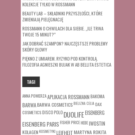
KOLEKCJE TYLKO W ROSSMANN
BEAUTY LAB – SKŁADNIKI PRZYSZŁOŚCI, KTÓRE
ZMIENIAJĄ PIELĘGNACJĘ
ROSSMANN O CHWILACH DLA SIEBIE. „ILE TRWA
TWOJE 15 MINUT?”
JAK DOBRAĆ SZAMPON? NAJCZĘSTSZE PROBLEMY
SKÓRY GŁOWY
PIĘKNO Z UMIAREM. RYZYKO POD KONTROLĄ.
FILOZOFIA AGNIESZKI BUJAK W AB BELLITA ESTETICA
TAGI
ANNA POWIERZA
APLIKACJA ROSSMANN
BAKOMA
BARWA COSMETICS
BIELIZNA
CELIA
DAX
BARWA
COSMETICS
DISCO POLO
EISENBERG
DUOLIFE
FISHER PRICE
HEBE
IWOSTIN
EISENBERG PARIS
MARTYNA ROKITA
KOLAGEN
KOSMETYKI
LEIFHEIT