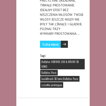
PRECYZYJNE UKŁADANIE,
TRWAŁE PROSTOWANIE.
IDEALNY EFEKT BEZ
NISZCZENIA WŁOSÓW. TWOJE
WŁOSY JESZCZE NIGDY NIE
BYŁY TAK LŚNIĄCE I GŁADKIE.
POZNAJ TRZY
WYMIARY PROSTOWANIA….
Czytaj więcej
Tagi:
BaByliss HSB100E LISS & BRUSH 3D
IONIC
BaByliss Paris
Liss&Brush 3D Ionic BaByliss Paris
szczotka prostująca