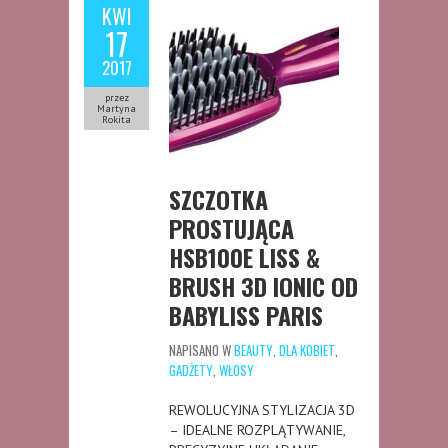
KWI
17
2017
przez
Martyna
Rokita
SZCZOTKA
PROSTUJĄCA
HSB100E LISS &
BRUSH 3D IONIC OD
BABYLISS PARIS
NAPISANO W
BEAUTY
,
DLA KOBIET
,
GADŻETY
,
WŁOSY
REWOLUCYJNA STYLIZACJA 3D
– IDEALNE ROZPLĄTYWANIE,