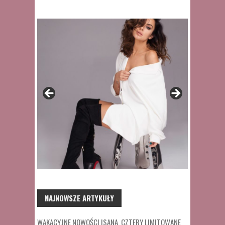
NAJNOWSZE ARTYKUŁY
WAKACYJNE NOWOŚCI ISANA. CZTERY LIMITOWANE