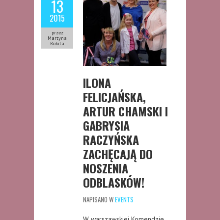
13
2015
przez
Martyna
Rokita
ILONA
FELICJAŃSKA,
ARTUR CHAMSKI I
GABRYSIA
RACZYŃSKA
ZACHĘCAJĄ DO
NOSZENIA
ODBLASKÓW!
NAPISANO W
EVENTS
W warszawskiej Komendzie