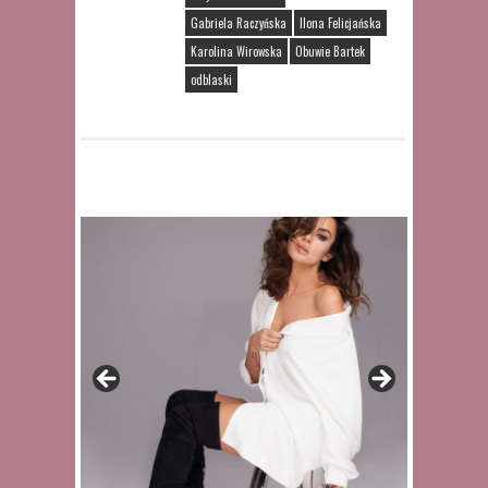
Gabriela Raczyńska
Ilona Felicjańska
Karolina Wirowska
Obuwie Bartek
odblaski