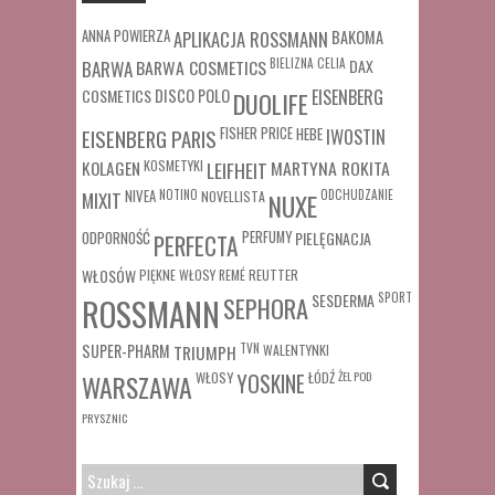
ANNA POWIERZA
APLIKACJA ROSSMANN
BAKOMA
BARWA COSMETICS
BIELIZNA
CELIA
DAX
BARWA
COSMETICS
DISCO POLO
EISENBERG
DUOLIFE
FISHER PRICE
HEBE
IWOSTIN
EISENBERG PARIS
MARTYNA ROKITA
KOLAGEN
KOSMETYKI
LEIFHEIT
MIXIT
NIVEA
NOTINO
ODCHUDZANIE
NOVELLISTA
NUXE
ODPORNOŚĆ
PERFUMY
PIELĘGNACJA
PERFECTA
WŁOSÓW
REUTTER
PIĘKNE WŁOSY
REMÉ
SESDERMA
SPORT
ROSSMANN
SEPHORA
SUPER-PHARM
TRIUMPH
TVN
WALENTYNKI
WŁOSY
ŁÓDŹ
ŻEL POD
WARSZAWA
YOSKINE
PRYSZNIC
SZUKAJ: