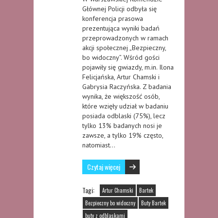
Głównej Policji odbyła się
konferencja prasowa
prezentująca wyniki badań
przeprowadzonych w ramach
akcji społecznej „Bezpieczny,
bo widoczny”. Wśród gości
pojawiły się gwiazdy, m.in. Ilona
Felicjańska, Artur Chamski i
Gabrysia Raczyńska. Z badania
wynika, że większość osób,
które wzięły udział w badaniu
posiada odblaski (75%), lecz
tylko 13% badanych nosi je
zawsze, a tylko 19% często,
natomiast…
Czytaj więcej
Tagi:
Artur Chamski
Bartek
Bezpieczny bo widoczny
Buty Bartek
buty z odblaskami