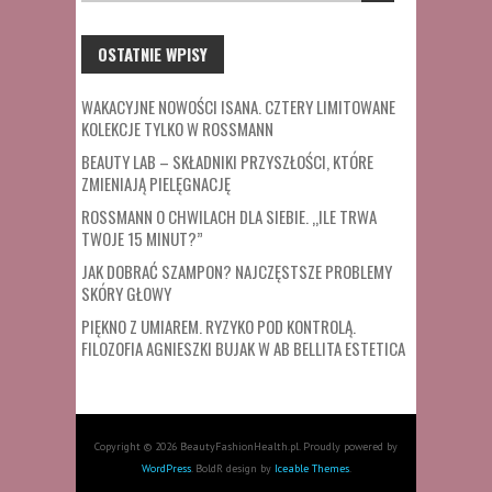
OSTATNIE WPISY
WAKACYJNE NOWOŚCI ISANA. CZTERY LIMITOWANE
KOLEKCJE TYLKO W ROSSMANN
BEAUTY LAB – SKŁADNIKI PRZYSZŁOŚCI, KTÓRE
ZMIENIAJĄ PIELĘGNACJĘ
ROSSMANN O CHWILACH DLA SIEBIE. „ILE TRWA
TWOJE 15 MINUT?”
JAK DOBRAĆ SZAMPON? NAJCZĘSTSZE PROBLEMY
SKÓRY GŁOWY
PIĘKNO Z UMIAREM. RYZYKO POD KONTROLĄ.
FILOZOFIA AGNIESZKI BUJAK W AB BELLITA ESTETICA
Copyright © 2026 BeautyFashionHealth.pl. Proudly powered by
WordPress
. BoldR design by
Iceable Themes
.