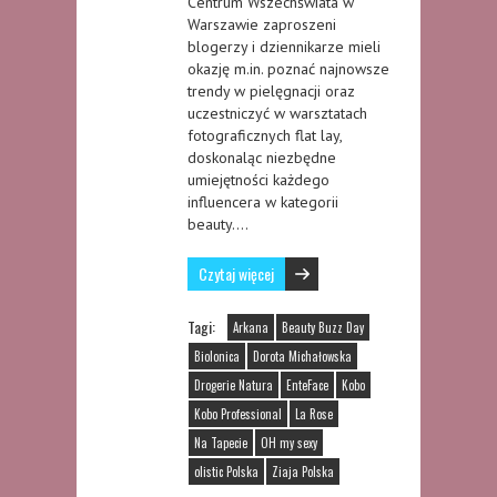
Centrum Wszechświata w
Warszawie zaproszeni
blogerzy i dziennikarze mieli
okazję m.in. poznać najnowsze
trendy w pielęgnacji oraz
uczestniczyć w warsztatach
fotograficznych flat lay,
doskonaląc niezbędne
umiejętności każdego
influencera w kategorii
beauty….
Czytaj więcej
Tagi:
Arkana
Beauty Buzz Day
Biolonica
Dorota Michałowska
Drogerie Natura
EnteFace
Kobo
Kobo Professional
La Rose
Na Tapecie
OH my sexy
olistic Polska
Ziaja Polska