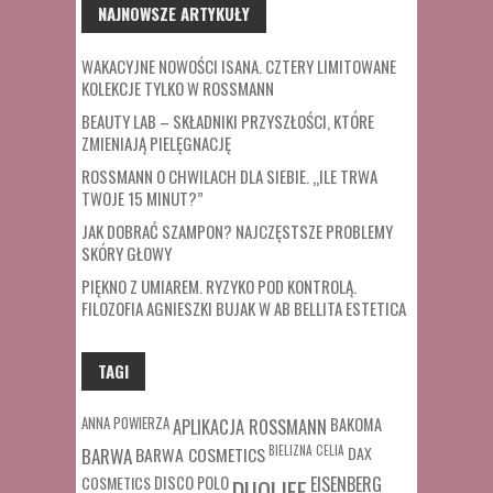
NAJNOWSZE ARTYKUŁY
WAKACYJNE NOWOŚCI ISANA. CZTERY LIMITOWANE
KOLEKCJE TYLKO W ROSSMANN
BEAUTY LAB – SKŁADNIKI PRZYSZŁOŚCI, KTÓRE
ZMIENIAJĄ PIELĘGNACJĘ
ROSSMANN O CHWILACH DLA SIEBIE. „ILE TRWA
TWOJE 15 MINUT?”
JAK DOBRAĆ SZAMPON? NAJCZĘSTSZE PROBLEMY
SKÓRY GŁOWY
PIĘKNO Z UMIAREM. RYZYKO POD KONTROLĄ.
FILOZOFIA AGNIESZKI BUJAK W AB BELLITA ESTETICA
TAGI
ANNA POWIERZA
APLIKACJA ROSSMANN
BAKOMA
BARWA COSMETICS
BIELIZNA
CELIA
DAX
BARWA
COSMETICS
DISCO POLO
EISENBERG
DUOLIFE