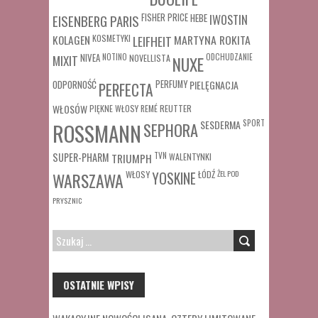
FISHER PRICE
HEBE
IWOSTIN
EISENBERG PARIS
MARTYNA ROKITA
KOLAGEN
KOSMETYKI
LEIFHEIT
MIXIT
NIVEA
NOTINO
ODCHUDZANIE
NOVELLISTA
NUXE
ODPORNOŚĆ
PERFUMY
PIELĘGNACJA
PERFECTA
WŁOSÓW
REUTTER
PIĘKNE WŁOSY
REMÉ
SESDERMA
SPORT
ROSSMANN
SEPHORA
SUPER-PHARM
TRIUMPH
TVN
WALENTYNKI
WŁOSY
ŁÓDŹ
ŻEL POD
WARSZAWA
YOSKINE
PRYSZNIC
SZUKAJ:
OSTATNIE WPISY