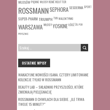
WŁOSÓW
REUTTER
PIĘKNE WŁOSY
REMÉ
SESDERMA
SPORT
ROSSMANN
SEPHORA
SUPER-PHARM
TRIUMPH
TVN
WALENTYNKI
WŁOSY
ŁÓDŹ
ŻEL POD
WARSZAWA
YOSKINE
PRYSZNIC
SZUKAJ:
OSTATNIE WPISY
WAKACYJNE NOWOŚCI ISANA. CZTERY LIMITOWANE
KOLEKCJE TYLKO W ROSSMANN
BEAUTY LAB – SKŁADNIKI PRZYSZŁOŚCI, KTÓRE
ZMIENIAJĄ PIELĘGNACJĘ
ROSSMANN O CHWILACH DLA SIEBIE. „ILE TRWA
TWOJE 15 MINUT?”