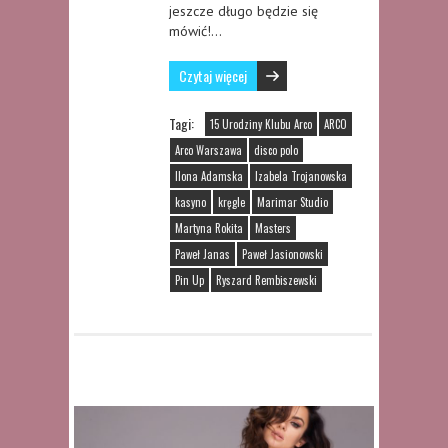
jeszcze długo będzie się
mówić!…
Czytaj więcej
Tagi:
15 Urodziny Klubu Arco
ARCO
Arco Warszawa
disco polo
Ilona Adamska
Izabela Trojanowska
kasyno
kręgle
Marimar Studio
Martyna Rokita
Masters
Paweł Janas
Paweł Jasionowski
Pin Up
Ryszard Rembiszewski