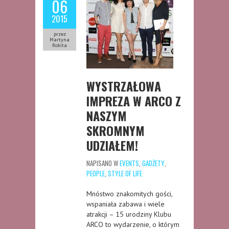
06
2015
przez
Martyna
Rokita
WYSTRZAŁOWA
IMPREZA W ARCO Z
NASZYM
SKROMNYM
UDZIAŁEM!
NAPISANO W
EVENTS
,
GADŻETY
,
PEOPLE
,
STYLE OF LIFE
Mnóstwo znakomitych gości,
wspaniała zabawa i wiele
atrakcji – 15 urodziny Klubu
ARCO to wydarzenie, o którym