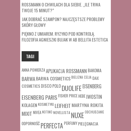
ROSSMANN O CHWILACH DLA SIEBIE. „ILE TRWA
TWOJE 15 MINUT?”
JAK DOBRAĆ SZAMPON? NAJCZĘSTSZE PROBLEMY
SKÓRY GŁOWY
PIĘKNO Z UMIAREM. RYZYKO POD KONTROLĄ.
FILOZOFIA AGNIESZKI BUJAK W AB BELLITA ESTETICA
TAGI
ANNA POWIERZA
APLIKACJA ROSSMANN
BAKOMA
BARWA COSMETICS
BIELIZNA
CELIA
DAX
BARWA
COSMETICS
DISCO POLO
EISENBERG
DUOLIFE
FISHER PRICE
HEBE
IWOSTIN
EISENBERG PARIS
MARTYNA ROKITA
KOLAGEN
KOSMETYKI
LEIFHEIT
MIXIT
NIVEA
NOTINO
ODCHUDZANIE
NOVELLISTA
NUXE
ODPORNOŚĆ
PERFUMY
PIELĘGNACJA
PERFECTA