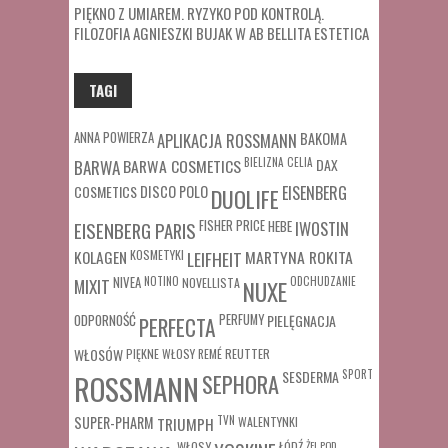
PIĘKNO Z UMIAREM. RYZYKO POD KONTROLĄ.
FILOZOFIA AGNIESZKI BUJAK W AB BELLITA ESTETICA
TAGI
ANNA POWIERZA
APLIKACJA ROSSMANN
BAKOMA
BARWA COSMETICS
BIELIZNA
CELIA
DAX
BARWA
COSMETICS
DISCO POLO
EISENBERG
DUOLIFE
FISHER PRICE
HEBE
IWOSTIN
EISENBERG PARIS
MARTYNA ROKITA
KOLAGEN
KOSMETYKI
LEIFHEIT
MIXIT
NIVEA
NOTINO
ODCHUDZANIE
NOVELLISTA
NUXE
ODPORNOŚĆ
PERFUMY
PIELĘGNACJA
PERFECTA
WŁOSÓW
REUTTER
PIĘKNE WŁOSY
REMÉ
SESDERMA
SPORT
ROSSMANN
SEPHORA
SUPER-PHARM
TRIUMPH
TVN
WALENTYNKI
WŁOSY
ŁÓDŹ
ŻEL POD