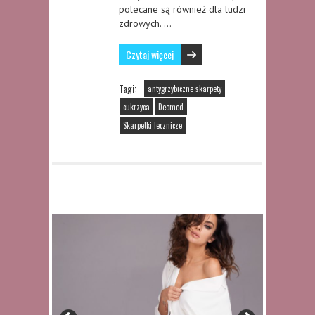
polecane są również dla ludzi
zdrowych. …
Czytaj więcej
Tagi:
antygrzybiczne skarpety
cukrzyca
Deomed
Skarpetki lecznicze