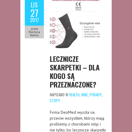
LIS
27
2017
przez
Martyna
Rokita
LECZNICZE
SKARPETKI – DLA
KOGO SĄ
PRZEZNACZONE?
NAPISANO W
HEALTH
,
INNE
,
PORADY
,
STOPY
Firma DeoMed wyszła na
przeciw wszystkim, którzy mają
problemy z chorobami stóp i
nie tylko, bo lecznicze skarpetki