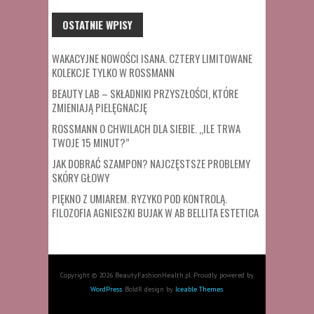
OSTATNIE WPISY
WAKACYJNE NOWOŚCI ISANA. CZTERY LIMITOWANE
KOLEKCJE TYLKO W ROSSMANN
BEAUTY LAB – SKŁADNIKI PRZYSZŁOŚCI, KTÓRE
ZMIENIAJĄ PIELĘGNACJĘ
ROSSMANN O CHWILACH DLA SIEBIE. „ILE TRWA
TWOJE 15 MINUT?”
JAK DOBRAĆ SZAMPON? NAJCZĘSTSZE PROBLEMY
SKÓRY GŁOWY
PIĘKNO Z UMIAREM. RYZYKO POD KONTROLĄ.
FILOZOFIA AGNIESZKI BUJAK W AB BELLITA ESTETICA
Copyright © 2026 BeautyFashionHealth.pl. Proudly powered by
WordPress
. BoldR design by
Iceable Themes
.