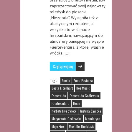
zaprezentować swój najnowszy
teledysk do piosenki
„Niezgoda”. Wystąpiła też z
akustycznym recitalem, a
wszystko to w klimacie
hiszpańskim, nawiązującym do
atmosfery panującej na wyspie
Fuerteventura, z której właśnie
wróciła……
Czytaj więcej
Tagi:
Anella
Anna Powierza
Beata Ejzenhart
Bee Music
Esmeralda
Esmeralda Godlewska
Fuerteventura
Hean
herbaty Five o’clock
Justyna Sawicka
Małgorzata Godlewska
Mandaryna
Mojo Picon
Must Be The Music