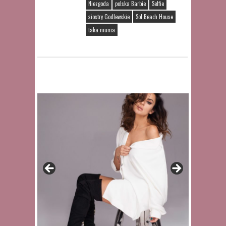
Niezgoda
polska Barbie
Selfie
siostry Godlewskie
Sol Beach House
taka niunia