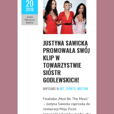
20
2018
przez
Martyna
Rokita
JUSTYNA SAWICKA
PROMOWAŁA SWÓJ
KLIP W
TOWARZYSTWIE
SIÓSTR
GODLEWSKICH!
NAPISANO W
ART
,
EVENTS
,
MUZYKA
Finalistka „Must Be The Music”
– Justyna Sawicka zaprosiła do
restauracji Mojo Picon
przyjaciół z branży i media, aby