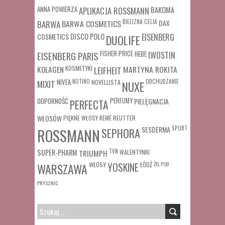
ANNA POWIERZA
APLIKACJA ROSSMANN
BAKOMA
BARWA COSMETICS
BIELIZNA
CELIA
DAX
BARWA
COSMETICS
DISCO POLO
EISENBERG
DUOLIFE
FISHER PRICE
HEBE
IWOSTIN
EISENBERG PARIS
MARTYNA ROKITA
KOLAGEN
KOSMETYKI
LEIFHEIT
MIXIT
NIVEA
NOTINO
ODCHUDZANIE
NOVELLISTA
NUXE
ODPORNOŚĆ
PERFUMY
PIELĘGNACJA
PERFECTA
WŁOSÓW
REUTTER
PIĘKNE WŁOSY
REMÉ
SESDERMA
SPORT
ROSSMANN
SEPHORA
SUPER-PHARM
TRIUMPH
TVN
WALENTYNKI
WŁOSY
ŁÓDŹ
ŻEL POD
WARSZAWA
YOSKINE
PRYSZNIC
SZUKAJ: