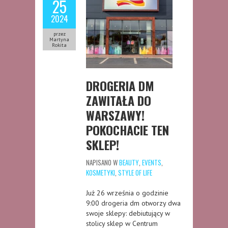
25
2024
przez
Martyna
Rokita
DROGERIA DM
ZAWITAŁA DO
WARSZAWY!
POKOCHACIE TEN
SKLEP!
NAPISANO W
BEAUTY
,
EVENTS
,
KOSMETYKI
,
STYLE OF LIFE
Już 26 września o godzinie
9:00 drogeria dm otworzy dwa
swoje sklepy: debiutujący w
stolicy sklep w Centrum