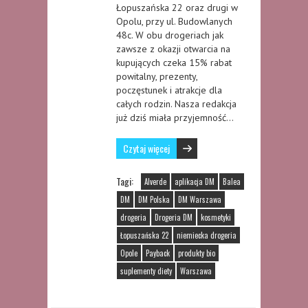
Łopuszańska 22 oraz drugi w
Opolu, przy ul. Budowlanych
48c. W obu drogeriach jak
zawsze z okazji otwarcia na
kupujących czeka 15% rabat
powitalny, prezenty,
poczęstunek i atrakcje dla
całych rodzin. Nasza redakcja
już dziś miała przyjemność…
Czytaj więcej
Tagi:
Alverde
aplikacja DM
Balea
DM
DM Polska
DM Warszawa
drogeria
Drogeria DM
kosmetyki
Łopuszańska 22
niemiecka drogeria
Opole
Payback
produkty bio
suplementy diety
Warszawa