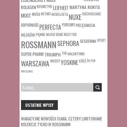
MARTYNA ROKITA
KOLAGEN
KOSMETYKI
LEIFHEIT
MIXIT
NIVEA
NOTINO
ODCHUDZANIE
NOVELLISTA
NUXE
ODPORNOŚĆ
PERFUMY
PIELĘGNACJA
PERFECTA
WŁOSÓW
REUTTER
PIĘKNE WŁOSY
REMÉ
SESDERMA
SPORT
ROSSMANN
SEPHORA
SUPER-PHARM
TRIUMPH
TVN
WALENTYNKI
WŁOSY
ŁÓDŹ
ŻEL POD
WARSZAWA
YOSKINE
PRYSZNIC
SZUKAJ:
OSTATNIE WPISY
WAKACYJNE NOWOŚCI ISANA. CZTERY LIMITOWANE
KOLEKCJE TYLKO W ROSSMANN