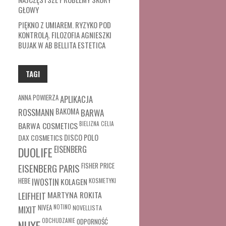
GŁOWY
PIĘKNO Z UMIAREM. RYZYKO POD
KONTROLĄ. FILOZOFIA AGNIESZKI
BUJAK W AB BELLITA ESTETICA
TAGI
ANNA POWIERZA
APLIKACJA
ROSSMANN
BAKOMA
BARWA
BARWA COSMETICS
BIELIZNA
CELIA
DAX COSMETICS
DISCO POLO
EISENBERG
DUOLIFE
FISHER PRICE
EISENBERG PARIS
HEBE
IWOSTIN
KOLAGEN
KOSMETYKI
MARTYNA ROKITA
LEIFHEIT
MIXIT
NIVEA
NOTINO
NOVELLISTA
ODCHUDZANIE
ODPORNOŚĆ
NUXE