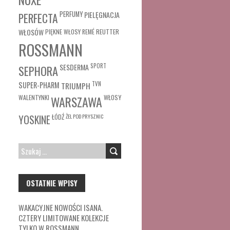
PERFUMY
PIELĘGNACJA
PERFECTA
WŁOSÓW
REUTTER
PIĘKNE WŁOSY
REMÉ
ROSSMANN
SESDERMA
SPORT
SEPHORA
SUPER-PHARM
TRIUMPH
TVN
WŁOSY
WALENTYNKI
WARSZAWA
ŁÓDŹ
ŻEL POD PRYSZNIC
YOSKINE
SZUKAJ:
OSTATNIE WPISY
WAKACYJNE NOWOŚCI ISANA.
CZTERY LIMITOWANE KOLEKCJE
TYLKO W ROSSMANN