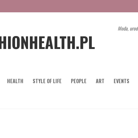
Moda, urod
HIONHEALTH.PL
HEALTH
STYLE OF LIFE
PEOPLE
ART
EVENTS