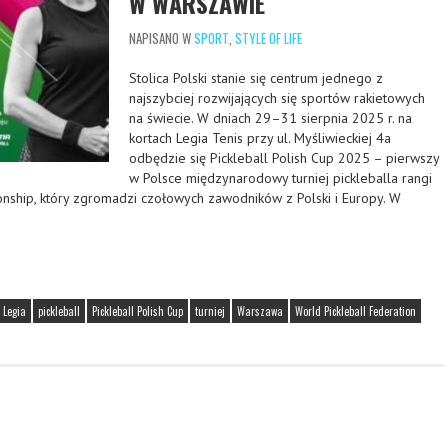
W WARSZAWIE
NAPISANO W
SPORT
,
STYLE OF LIFE
Stolica Polski stanie się centrum jednego z
najszybciej rozwijających się sportów rakietowych
na świecie. W dniach 29–31 sierpnia 2025 r. na
kortach Legia Tenis przy ul. Myśliwieckiej 4a
odbędzie się Pickleball Polish Cup 2025 – pierwszy
w Polsce międzynarodowy turniej pickleballa rangi
nship, który zgromadzi czołowych zawodników z Polski i Europy. W
Legia
pickleball
Pickleball Polish Cup
turniej
Warszawa
World Pickleball Federation