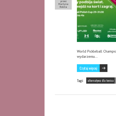
przez
Martyna
Rokita
World Pickleball Champio
wydarzeniu…
Czytaj więcej
Tagi:
alternatywa dla tenisa