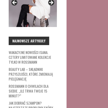
NAJNOWSZE ARTYKUŁY
WAKACYJNE NOWOŚCI ISANA.
CZTERY LIMITOWANE KOLEKCJE
TYLKO W ROSSMANN
BEAUTY LAB – SKŁADNIKI
PRZYSZŁOŚCI, KTÓRE ZMIENIAJĄ
PIELĘGNACJĘ
ROSSMANN O CHWILACH DLA
SIEBIE. „ILE TRWA TWOJE 15
MINUT?”
JAK DOBRAĆ SZAMPON?
NAJCZĘSTSZE PROBLEMY SKÓRY