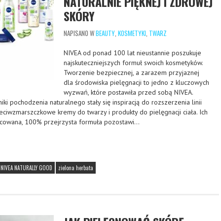
NATURALNIE PIĘKNEJ I ZDROWEJ
SKÓRY
NAPISANO W
BEAUTY
,
KOSMETYKI
,
TWARZ
NIVEA od ponad 100 lat nieustannie poszukuje
najskuteczniejszych formuł swoich kosmetyków.
Tworzenie bezpiecznej, a zarazem przyjaznej
dla środowiska pielęgnacji to jedno z kluczowych
wyzwań, które postawiła przed sobą NIVEA.
iki pochodzenia naturalnego stały się inspiracją do rozszerzenia linii
wzmarszczkowe kremy do twarzy i produkty do pielęgnacji ciała. Ich
acowana, 100% przejrzysta formuła pozostawi…
NIVEA NATURALLY GOOD
zielona herbata