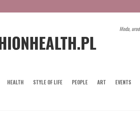
Moda, urod
HIONHEALTH.PL
HEALTH
STYLE OF LIFE
PEOPLE
ART
EVENTS