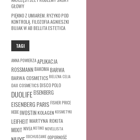
GŁOWY
PIĘKNO Z UMIAREM. RYZYKO POD
KONTROLĄ. FILOZOFIA AGNIESZKI
BUJAK W AB BELLITA ESTETICA
TAGI
ANNA POWIERZA
APLIKACJA
ROSSMANN
BAKOMA
BARWA
BARWA COSMETICS
BIELIZNA
CELIA
DAX COSMETICS
DISCO POLO
EISENBERG
DUOLIFE
FISHER PRICE
EISENBERG PARIS
HEBE
IWOSTIN
KOLAGEN
KOSMETYKI
MARTYNA ROKITA
LEIFHEIT
MIXIT
NIVEA
NOTINO
NOVELLISTA
ODCHUDZANIE
ODPORNOŚĆ
NUXE