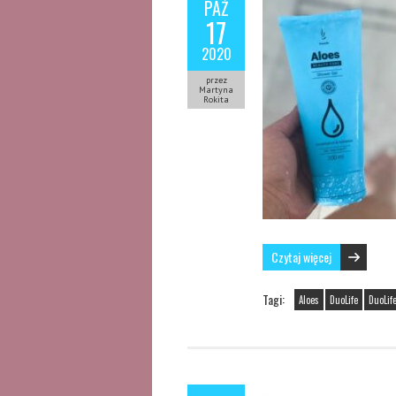
PAŹ
17
2020
przez
Martyna
Rokita
Czytaj więcej
Tagi:
Aloes
DuoLife
DuoLif