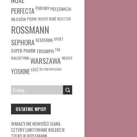
PERFUMY
PIELĘGNACJA
PERFECTA
WŁOSÓW
REUTTER
PIĘKNE WŁOSY
REMÉ
ROSSMANN
SESDERMA
SPORT
SEPHORA
SUPER-PHARM
TRIUMPH
TVN
WŁOSY
WALENTYNKI
WARSZAWA
ŁÓDŹ
ŻEL POD PRYSZNIC
YOSKINE
SZUKAJ:
OSTATNIE WPISY
WAKACYJNE NOWOŚCI ISANA.
CZTERY LIMITOWANE KOLEKCJE
TYLKO W ROSSMANN