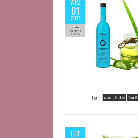
WRZ
01
2017
przez
Martyna
Rokita
Tagi:
Aloes
DuoLife
DuoLif
LUT