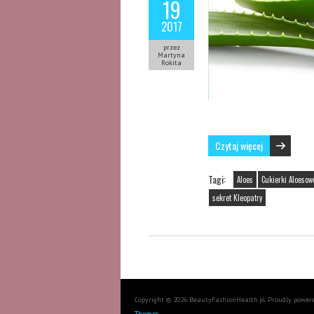
19
2017
przez
Martyna
Rokita
Czytaj więcej
Tagi:
Aloes
Cukierki Aloesow
sekret Kleopatry
Copyright © 2026 BeautyFashionHealth.pl. Proudly power
Themes
.