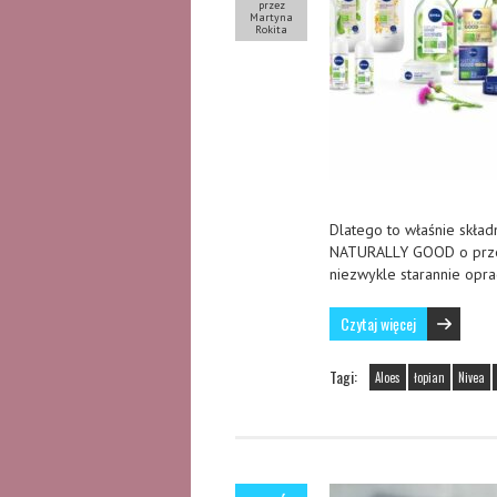
przez
Martyna
Rokita
Dlatego to właśnie składn
NATURALLY GOOD o przeci
niezwykle starannie opr
Czytaj więcej
Tagi:
Aloes
łopian
Nivea