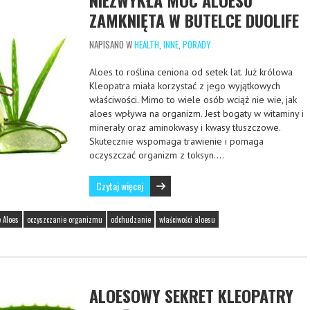
NIEZWYKŁA MOC ALOESU
ZAMKNIĘTA W BUTELCE DUOLIFE
NAPISANO W
HEALTH
,
INNE
,
PORADY
Aloes to roślina ceniona od setek lat. Już królowa
Kleopatra miała korzystać z jego wyjątkowych
właściwości. Mimo to wiele osób wciąż nie wie, jak
aloes wpływa na organizm. Jest bogaty w witaminy i
minerały oraz aminokwasy i kwasy tłuszczowe.
Skutecznie wspomaga trawienie i pomaga
oczyszczać organizm z toksyn….
Czytaj więcej
e Aloes
oczyszczanie organizmu
odchudzanie
właściwości aloesu
ALOESOWY SEKRET KLEOPATRY