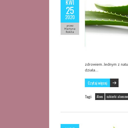
KWI
25
2020
przez
Martyna
Rokita
zdrowiem. Jednym z natu
działa…
Czytaj więcej
Tagi:
Aloes
cukierki aloesow