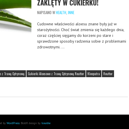
ZAKLĘTY W CUKIERKU!
NAPISANO W
HEALTH
,
INNE
Cudowne właściwości aloesu znane były już w
starożytności. Choć świat zmienia się każdego dnia,
coraz częściej sięgamy do korzeni po stare i
sprawdzone sposoby radzenia sobie z problemami
zdrowotnymi. …
e z Trawą Cytrynową
Cukierki Aloesowe z Trawą Cytrynową Reutter
Kleopatra
Reutter
ed by
WordPress
. BoldR design by
Iceable