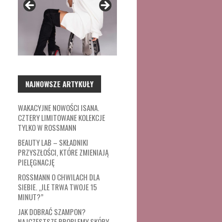
NAJNOWSZE ARTYKUŁY
WAKACYJNE NOWOŚCI ISANA.
CZTERY LIMITOWANE KOLEKCJE
TYLKO W ROSSMANN
BEAUTY LAB – SKŁADNIKI
PRZYSZŁOŚCI, KTÓRE ZMIENIAJĄ
PIELĘGNACJĘ
ROSSMANN O CHWILACH DLA
SIEBIE. „ILE TRWA TWOJE 15
MINUT?”
JAK DOBRAĆ SZAMPON?
NAJCZĘSTSZE PROBLEMY SKÓRY