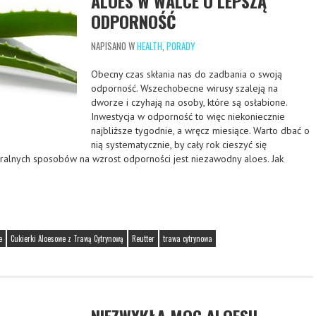
ALOES W WALCE O LEPSZĄ
ODPORNOŚĆ
NAPISANO W
HEALTH
,
PORADY
Obecny czas skłania nas do zadbania o swoją
odporność. Wszechobecne wirusy szaleją na
dworze i czyhają na osoby, które są osłabione.
Inwestycja w odporność to więc niekoniecznie
najbliższe tygodnie, a wręcz miesiące. Warto dbać o
nią systematycznie, by cały rok cieszyć się
ralnych sposobów na wzrost odporności jest niezawodny aloes. Jak
e
Cukierki Aloesowe z Trawą Cytrynową
Reutter
trawa cytrynowa