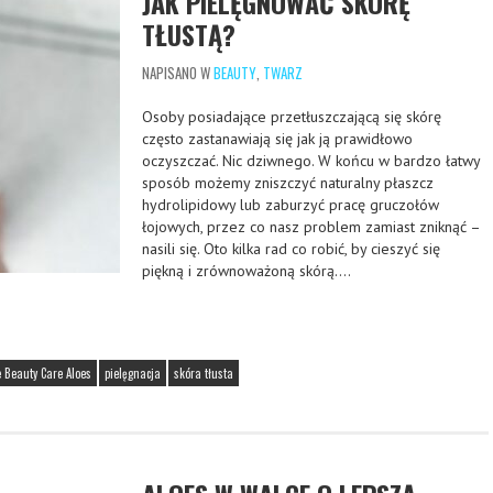
JAK PIELĘGNOWAĆ SKÓRĘ
TŁUSTĄ?
NAPISANO W
BEAUTY
,
TWARZ
Osoby posiadające przetłuszczającą się skórę
często zastanawiają się jak ją prawidłowo
oczyszczać. Nic dziwnego. W końcu w bardzo łatwy
sposób możemy zniszczyć naturalny płaszcz
hydrolipidowy lub zaburzyć pracę gruczołów
łojowych, przez co nasz problem zamiast zniknąć –
nasili się. Oto kilka rad co robić, by cieszyć się
piękną i zrównoważoną skórą….
e Beauty Care Aloes
pielęgnacja
skóra tłusta