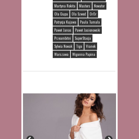
Martyna Rokita
Masters
Nowator
Ola Ciupa
Ola Szwed
OrOr
Patrycja Kujawa
Paula Tumala
Paweł Janas
Paweł Jasionowski
Przeambitni
SuperStacja
Sylwia Nowak
Tiga
Vianek
Warszawa
Wiganna Papina