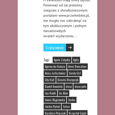
Ponieważ od lat jesteśmy
związani z showbiznesowym
portalem www.przeAmbitni.pl,
nie mogło nas zabraknąć na
tym ekskluzywnym i pełnym
niesamowitych
wrażeń wydarzeniu….
Czytaj więcej
Tagi:
Agata Załęcka
Agita
Agnieszka Kałuża
Amin Bensalem
Anna Jurksztowicz
Candy Girl
City Hall
Danuta Błażejczyk
Dawid Kowalski
disco
disco polo
Ian Rooth
Ivs Alter
Iwona Węgrowska
Jesika
Jesika Piętak
Julius
Karolina Pilarczyk
Krzysztof Gojdź