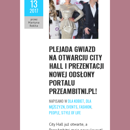
13
2017
przez
Martyna
Rokita
PLEJADA GWIAZD
NA OTWARCIU CITY
HALL I PREZENTACJI
NOWEJ ODSŁONY
PORTALU
PRZEAMBITNI.PL!
NAPISANO W
DLA KOBIET
,
DLA
MĘŻCZYZN
,
EVENTS
,
FASHION
,
PEOPLE
,
STYLE OF LIFE
City Hall już otwarte, a
PrzeAmbitni mają nowy layout!