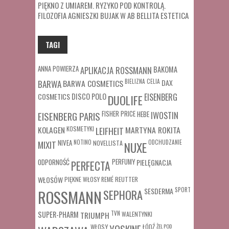
PIĘKNO Z UMIAREM. RYZYKO POD KONTROLĄ.
FILOZOFIA AGNIESZKI BUJAK W AB BELLITA ESTETICA
TAGI
ANNA POWIERZA
APLIKACJA ROSSMANN
BAKOMA
BARWA COSMETICS
BIELIZNA
CELIA
DAX
BARWA
COSMETICS
DISCO POLO
EISENBERG
DUOLIFE
FISHER PRICE
HEBE
IWOSTIN
EISENBERG PARIS
MARTYNA ROKITA
KOLAGEN
KOSMETYKI
LEIFHEIT
MIXIT
NIVEA
NOTINO
ODCHUDZANIE
NOVELLISTA
NUXE
ODPORNOŚĆ
PERFUMY
PIELĘGNACJA
PERFECTA
WŁOSÓW
REUTTER
PIĘKNE WŁOSY
REMÉ
SESDERMA
SPORT
ROSSMANN
SEPHORA
SUPER-PHARM
TRIUMPH
TVN
WALENTYNKI
WŁOSY
ŁÓDŹ
ŻEL POD