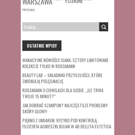
WARSZAWA
YOSKINE
PRYSZNIC
SZUKAJ:
OSTATNIE WPISY
WAKACYJNE NOWOŚCI ISANA. CZTERY LIMITOWANE
KOLEKCJE TYLKO W ROSSMANN
BEAUTY LAB – SKŁADNIKI PRZYSZŁOŚCI, KTÓRE
ZMIENIAJĄ PIELĘGNACJĘ
ROSSMANN O CHWILACH DLA SIEBIE. „ILE TRWA
TWOJE 15 MINUT?”
JAK DOBRAĆ SZAMPON? NAJCZĘSTSZE PROBLEMY
SKÓRY GŁOWY
PIĘKNO Z UMIAREM. RYZYKO POD KONTROLĄ.
FILOZOFIA AGNIESZKI BUJAK W AB BELLITA ESTETICA