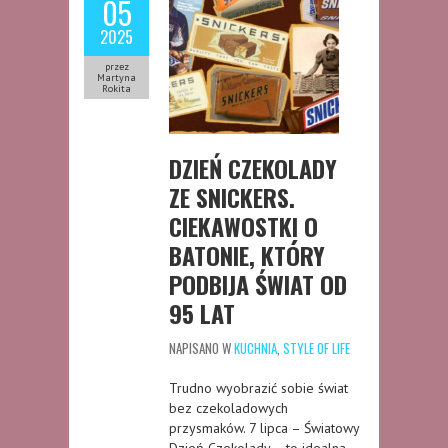
05
2025
przez
Martyna
Rokita
DZIEŃ CZEKOLADY
ZE SNICKERS.
CIEKAWOSTKI O
BATONIE, KTÓRY
PODBIJA ŚWIAT OD
95 LAT
NAPISANO W
KUCHNIA
,
STYLE OF LIFE
Trudno wyobrazić sobie świat
bez czekoladowych
przysmaków. 7 lipca – Światowy
Dzień Czekolady – to idealna