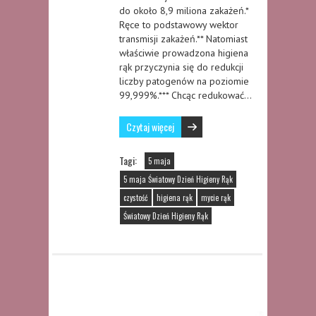
do około 8,9 miliona zakażeń.*
Ręce to podstawowy wektor
transmisji zakażeń.** Natomiast
właściwie prowadzona higiena
rąk przyczynia się do redukcji
liczby patogenów na poziomie
99,999%.*** Chcąc redukować…
Czytaj więcej
Tagi:
5 maja
5 maja Światowy Dzień Higieny Rąk
czystość
higiena rąk
mycie rąk
Światowy Dzień Higieny Rąk