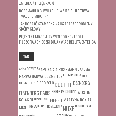
ZMIENIAJĄ PIELĘGNACJĘ
ROSSMANN O CHWILACH DLA SIEBIE. „ILE TRWA
TWOJE 15 MINUT?”
JAK DOBRAĆ SZAMPON? NAJCZĘSTSZE PROBLEMY
SKÓRY GŁOWY
PIĘKNO Z UMIAREM. RYZYKO POD KONTROLĄ.
FILOZOFIA AGNIESZKI BUJAK W AB BELLITA ESTETICA
TAGI
ANNA POWIERZA
APLIKACJA ROSSMANN
BAKOMA
BARWA COSMETICS
BIELIZNA
CELIA
DAX
BARWA
COSMETICS
DISCO POLO
EISENBERG
DUOLIFE
FISHER PRICE
HEBE
IWOSTIN
EISENBERG PARIS
MARTYNA ROKITA
KOLAGEN
KOSMETYKI
LEIFHEIT
MIXIT
NIVEA
NOTINO
ODCHUDZANIE
NOVELLISTA
NUXE
ODPORNOŚĆ
PERFUMY