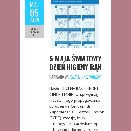
MAJ
05
2024
przez
Martyna
Rokita
5 MAJA ŚWIATOWY
DZIEŃ HIGIENY RĄK
NAPISANO W
HEALTH
,
INNE
,
PORADY
Hasło HIGIENA RĄK CHRONI
CIEBIE I MNIE! wciąż wymaga
nieustannego propagowania.
Europejskie Centrum ds.
Zapobiegania i Kontroli Chorób
(ECDC) szacuje, że w
europejskich placówkach opieki
zdrowotnej dochodzi rocznie