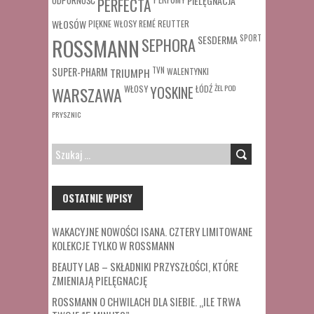
PIELĘGNACJA
PERFECTA
WŁOSÓW
REUTTER
PIĘKNE WŁOSY
REMÉ
SESDERMA
SPORT
ROSSMANN
SEPHORA
SUPER-PHARM
TRIUMPH
TVN
WALENTYNKI
WŁOSY
ŁÓDŹ
ŻEL POD
WARSZAWA
YOSKINE
PRYSZNIC
SZUKAJ:
OSTATNIE WPISY
WAKACYJNE NOWOŚCI ISANA. CZTERY LIMITOWANE
KOLEKCJE TYLKO W ROSSMANN
BEAUTY LAB – SKŁADNIKI PRZYSZŁOŚCI, KTÓRE
ZMIENIAJĄ PIELĘGNACJĘ
ROSSMANN O CHWILACH DLA SIEBIE. „ILE TRWA