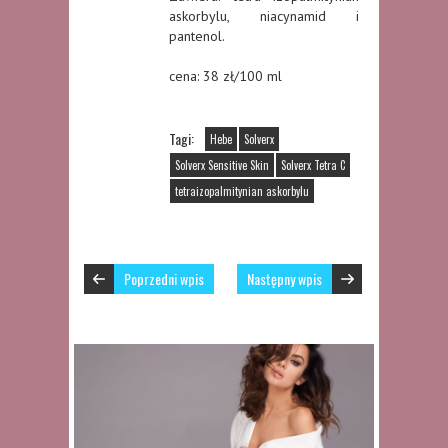
askorbylu, niacynamid i
pantenol.
cena: 38 zł/100 ml
Tagi:
Hebe
Solverx
Solverx Sensitive Skin
Solverx Tetra C
tetraizopalmitynian askorbylu
Poprzedni wpis
Następny wpis