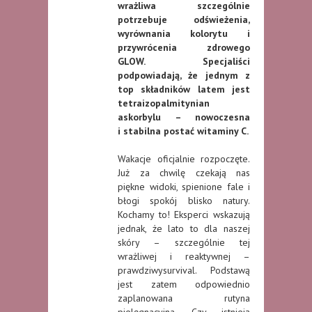
wrażliwa szczególnie
potrzebuje odświeżenia,
wyrównania kolorytu i
przywrócenia zdrowego
GLOW. Specjaliści
podpowiadają, że jednym z
top składników latem jest
tetraizopalmitynian
askorbylu – nowoczesna
i stabilna postać witaminy C.
Wakacje oficjalnie rozpoczęte.
Już za chwilę czekają nas
piękne widoki, spienione fale i
błogi spokój blisko natury.
Kochamy to! Eksperci wskazują
jednak, że lato to dla naszej
skóry – szczególnie tej
wrażliwej i reaktywnej –
prawdziwysurvival. Podstawą
jest zatem odpowiednio
zaplanowana rutyna
pielęgnacyjna. Czy istnieją