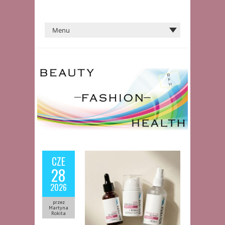
CZE
28
2026
przez
Martyna
Rokita