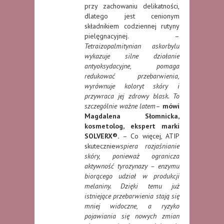
przy zachowaniu delikatności,
dlatego jest cenionym
składnikiem codziennej rutyny
pielęgnacyjnej. –
Tetraizopalmitynian askorbylu
wykazuje silne działanie
antyoksydacyjne, pomaga
redukować przebarwienia,
wyrównuje koloryt skóry i
przywraca jej zdrowy blask. To
szczególnie ważne latem
–
mówi
Magdalena Słomnicka,
kosmetolog, ekspert marki
SOLVERX®.
– Co więcej, ATIP
skutecznie
wspiera rozjaśnianie
skóry, ponieważ ogranicza
aktywność tyrozynazy – enzymu
biorącego udział w produkcji
melaniny. Dzięki temu już
istniejące przebarwienia stają się
mniej widoczne, a ryzyko
pojawiania się nowych zmian