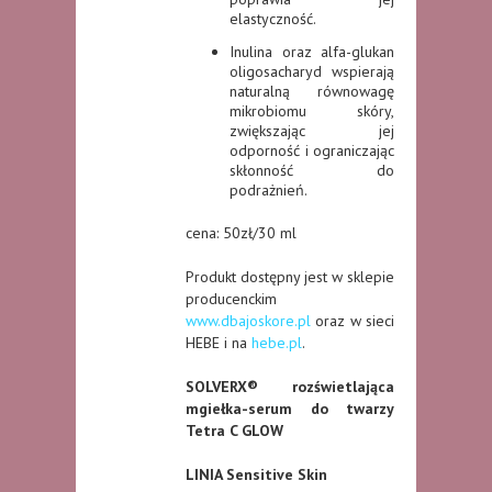
elastyczność.
Inulina oraz alfa-glukan
oligosacharyd wspierają
naturalną równowagę
mikrobiomu skóry,
zwiększając jej
odporność i ograniczając
skłonność do
podrażnień.
cena: 50zł/30 ml
Produkt dostępny jest w sklepie
producenckim
www.dbajoskore.pl
oraz w sieci
HEBE i na
hebe.pl
.
SOLVERX® rozświetlająca
mgiełka-serum do twarzy
Tetra C GLOW
LINIA Sensitive Skin