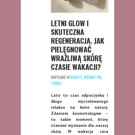
LETNI GLOW I
SKUTECZNA
REGENERACJA. JAK
PIELĘGNOWAĆ
WRAŻLIWĄ SKÓRĘ
CZASIE WAKACJI?
NAPISANO W
BEAUTY
,
KOSMETYKI
,
TWARZ
Lato to czas odpoczynku i
długo wyczekiwanego
relaksu na łonie natury.
Zdaniem kosmetologów –
to także moment, który
stanowi wyzwanie dla naszej
skóry. W wakacje cera