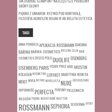
JAK DOBRAĆ SZAMPON? NAJCZĘSTSZE PROBLEMY
SKÓRY GŁOWY
PIĘKNO Z UMIAREM. RYZYKO POD KONTROLĄ.
FILOZOFIA AGNIESZKI BUJAK W AB BELLITA ESTETICA
TAGI
ANNA POWIERZA
APLIKACJA ROSSMANN
BAKOMA
BARWA COSMETICS
BIELIZNA
CELIA
DAX
BARWA
COSMETICS
DISCO POLO
EISENBERG
DUOLIFE
FISHER PRICE
HEBE
IWOSTIN
EISENBERG PARIS
MARTYNA ROKITA
KOLAGEN
KOSMETYKI
LEIFHEIT
MIXIT
NIVEA
NOTINO
ODCHUDZANIE
NOVELLISTA
NUXE
ODPORNOŚĆ
PERFUMY
PIELĘGNACJA
PERFECTA
WŁOSÓW
REUTTER
PIĘKNE WŁOSY
REMÉ
SESDERMA
SPORT
ROSSMANN
SEPHORA