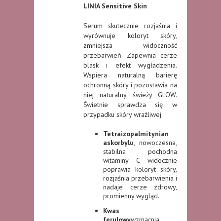
LINIA Sensitive Skin
Serum skutecznie rozjaśnia i
wyrównuje koloryt skóry,
zmniejsza widoczność
przebarwień. Zapewnia cerze
blask i efekt wygładzenia.
Wspiera naturalną barierę
ochronną skóry i pozostawia na
niej naturalny, świeży GLOW.
Świetnie sprawdza się w
przypadku skóry wrażliwej.
Tetraizopalmitynian
askorbylu
, nowoczesna,
stabilna pochodna
witaminy C widocznie
poprawia koloryt skóry,
rozjaśnia przebarwienia i
nadaje cerze zdrowy,
promienny wygląd.
Kwas
ferulowy
wzmacnia