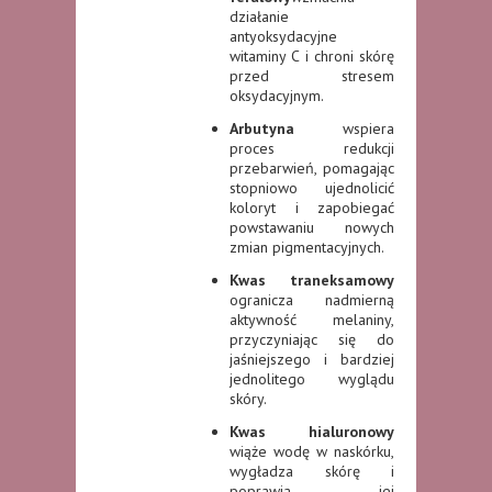
działanie
antyoksydacyjne
witaminy C i chroni skórę
przed stresem
oksydacyjnym.
Arbutyna
wspiera
proces redukcji
przebarwień, pomagając
stopniowo ujednolicić
koloryt i zapobiegać
powstawaniu nowych
zmian pigmentacyjnych.
Kwas traneksamowy
ogranicza nadmierną
aktywność melaniny,
przyczyniając się do
jaśniejszego i bardziej
jednolitego wyglądu
skóry.
Kwas hialuronowy
wiąże wodę w naskórku,
wygładza skórę i
poprawia jej