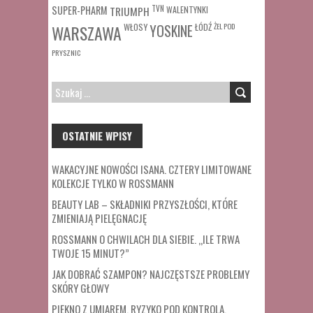
SUPER-PHARM
TRIUMPH
TVN
WALENTYNKI
WŁOSY
ŁÓDŹ
ŻEL POD
WARSZAWA
YOSKINE
PRYSZNIC
SZUKAJ:
OSTATNIE WPISY
WAKACYJNE NOWOŚCI ISANA. CZTERY LIMITOWANE
KOLEKCJE TYLKO W ROSSMANN
BEAUTY LAB – SKŁADNIKI PRZYSZŁOŚCI, KTÓRE
ZMIENIAJĄ PIELĘGNACJĘ
ROSSMANN O CHWILACH DLA SIEBIE. „ILE TRWA
TWOJE 15 MINUT?”
JAK DOBRAĆ SZAMPON? NAJCZĘSTSZE PROBLEMY
SKÓRY GŁOWY
PIĘKNO Z UMIAREM. RYZYKO POD KONTROLĄ.