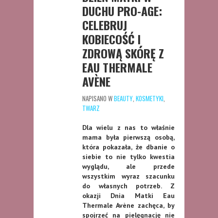
DUCHU PRO-AGE:
CELEBRUJ
KOBIECOŚĆ I
ZDROWĄ SKÓRĘ Z
EAU THERMALE
AVÈNE
NAPISANO W
BEAUTY
,
KOSMETYKI
,
TWARZ
Dla wielu z nas to właśnie
mama była pierwszą osobą,
która pokazała, że dbanie o
siebie to nie tylko kwestia
wyglądu, ale przede
wszystkim wyraz szacunku
do własnych potrzeb. Z
okazji Dnia Matki Eau
Thermale Avène zachęca, by
spojrzeć na pielęgnację nie