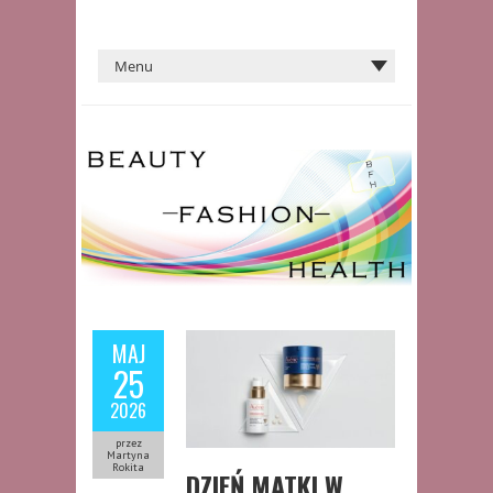
MAJ
25
2026
przez
Martyna
Rokita
DZIEŃ MATKI W