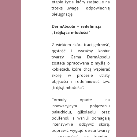
etapie życia, który zasługuje na
troskę, uwagę i odpowiednią
pielęgnację.
DermAbsolu — redefinicja
„trójkąta młodości”
Z wiekiem skóra traci jędrność,
gęstość i wyraźny kontur
twarzy. Gama DermAbsolu
została opracowana z myślą o
kobietach, które chcą wspierać
skórę w procesie utraty
objętości i redefiniować tzw.
„trójkąt młodości”.
Formuły oparte na
innowacyjnym połączeniu
bakuchiolu, glikoleolu oraz
polifenoli z wanilii pomagają
intensywnie odżywić skórę,
poprawić wygląd owalu twarzy
i przywrócić jej komfort.