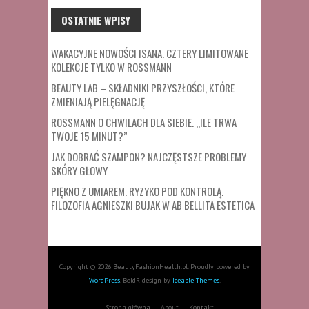
OSTATNIE WPISY
WAKACYJNE NOWOŚCI ISANA. CZTERY LIMITOWANE
KOLEKCJE TYLKO W ROSSMANN
BEAUTY LAB – SKŁADNIKI PRZYSZŁOŚCI, KTÓRE
ZMIENIAJĄ PIELĘGNACJĘ
ROSSMANN O CHWILACH DLA SIEBIE. „ILE TRWA
TWOJE 15 MINUT?”
JAK DOBRAĆ SZAMPON? NAJCZĘSTSZE PROBLEMY
SKÓRY GŁOWY
PIĘKNO Z UMIAREM. RYZYKO POD KONTROLĄ.
FILOZOFIA AGNIESZKI BUJAK W AB BELLITA ESTETICA
Copyright © 2026 BeautyFashionHealth.pl. Proudly powered by
WordPress
. BoldR design by
Iceable Themes
.
Strona główna
About
Kontakt