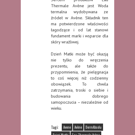
Thermale Avène jest Woda
termalna wydobywana ze
źródeł w Avène. Składnik ten
ma potwierdzone właściwości
łagodzące i od lat stanowi
fundament marki i wsparcie dla
skóry wrażliwej.
Dzień Matki może być okazją
nie tylko do wręczenia
prezentu, ale także do
przypomnienia, że pielęgnacja
to coś więcej niż codzienny
obowiązek. To chwila
zatrzymania, troski o siebie i
budowania dobrego
samopoczucia – niezależnie od
wieku.
Tagi:
Avene
Avène
DermAbsolu