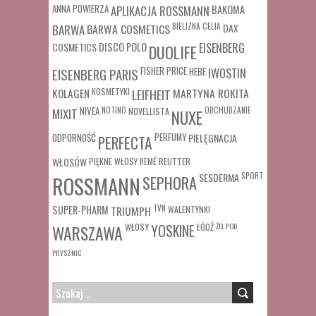
ANNA POWIERZA
APLIKACJA ROSSMANN
BAKOMA
BARWA COSMETICS
BIELIZNA
CELIA
DAX
BARWA
COSMETICS
DISCO POLO
EISENBERG
DUOLIFE
FISHER PRICE
HEBE
IWOSTIN
EISENBERG PARIS
MARTYNA ROKITA
KOLAGEN
KOSMETYKI
LEIFHEIT
MIXIT
NIVEA
NOTINO
ODCHUDZANIE
NOVELLISTA
NUXE
ODPORNOŚĆ
PERFUMY
PIELĘGNACJA
PERFECTA
WŁOSÓW
REUTTER
PIĘKNE WŁOSY
REMÉ
SESDERMA
SPORT
ROSSMANN
SEPHORA
SUPER-PHARM
TRIUMPH
TVN
WALENTYNKI
WŁOSY
ŁÓDŹ
ŻEL POD
WARSZAWA
YOSKINE
PRYSZNIC
SZUKAJ: