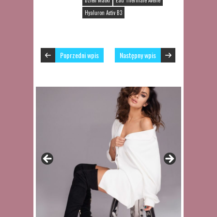
Dzień Matki
Eau Thermale Avène
Hyaluron Activ B3
Poprzedni wpis
Następny wpis