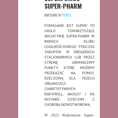
SUPER-PHARM
NAPISANO W
PEOPLE
POMAGANIE JEST SUPER! TO
HASŁO TOWARZYSZĄCE
INICJATYWIE SUPER-PHARM. W
RAMACH KLUBU
LOJALNOŚCIOWEGO PODCZAS
ZAKUPÓW W DROGERIACH
STACJONARNYCH LUB PRZEZ
STRONĘ GROMADZIMY
PUNKTY, KTÓRE MOŻEMY
PRZEKAZAĆ NA POMOC
RZECZOWĄ DLA TRZECH
ORGANIZACJI
CHARYTATYWNYCH:
RAK’N’ROLL, AKOGO? I NA
RATUNEK DZIECIOM Z
CHOROBĄ NOWOTWOROWĄ.
W 2022 Klubowicze Super-