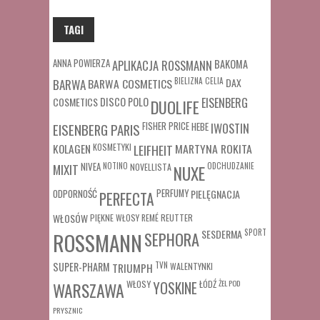
TAGI
ANNA POWIERZA
APLIKACJA ROSSMANN
BAKOMA
BARWA COSMETICS
BIELIZNA
CELIA
DAX
BARWA
COSMETICS
DISCO POLO
EISENBERG
DUOLIFE
FISHER PRICE
HEBE
IWOSTIN
EISENBERG PARIS
MARTYNA ROKITA
KOLAGEN
KOSMETYKI
LEIFHEIT
MIXIT
NIVEA
NOTINO
ODCHUDZANIE
NOVELLISTA
NUXE
ODPORNOŚĆ
PERFUMY
PIELĘGNACJA
PERFECTA
WŁOSÓW
REUTTER
PIĘKNE WŁOSY
REMÉ
SESDERMA
SPORT
ROSSMANN
SEPHORA
SUPER-PHARM
TRIUMPH
TVN
WALENTYNKI
WŁOSY
ŁÓDŹ
ŻEL POD
WARSZAWA
YOSKINE
PRYSZNIC