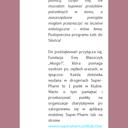
pomocą. Dzięki niej, nie
musiałam kupować produktów
potrzebnych w domu, a
zaoszczędzone pieniądze
mogłam przeznaczyć na leczenie
onkologiczne
– mówi Anna,
Podopieczna programu Łeb do
Słońca!
Do podziękowań przyłącza się,
Fundacja Ewy Błaszczyk
„Akogo?”, która pomaga
osobom po ciężkich urazach, w
śpiączce. Każda złotówka
wydana w drogeriach Super-
Pharm to 1 punkt w Klubie.
Warto o tym pamiętać i
przekazywać punkty na
organizacje charytatywne po
zalogowaniu się w aplikacji
mobilnej Super-Pharm lub na
stronie
wwww.superpharm.pl/klub/char