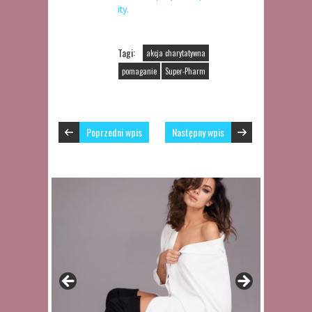
ity.
Tagi:
akcja charytatywna
pomaganie
Super-Pharm
Poprzedni wpis
Następny wpis