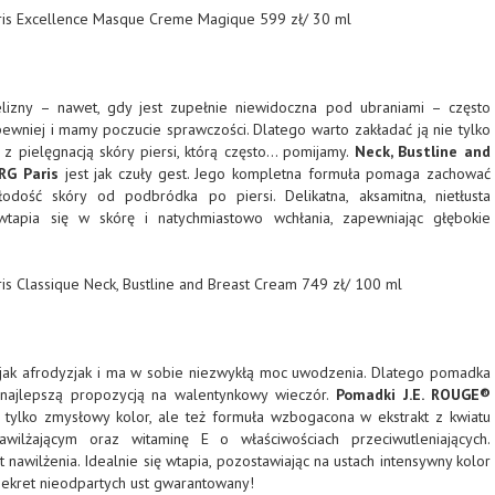
ris Excellence Masque Creme Magique 599 zł/ 30 ml
lizny – nawet, gdy jest zupełnie niewidoczna pod ubraniami – często
pewniej i mamy poczucie sprawczości. Dlatego warto zakładać ją nie tylko
 z pielęgnacją skóry piersi, którą często… pomijamy.
Neck, Bustline and
RG Paris
jest jak czuły gest. Jego kompletna formuła pomaga zachować
odość skóry od podbródka po piersi. Delikatna, aksamitna, nietłusta
 wtapia się w skórę i natychmiastowo wchłania, zapewniając głębokie
is Classique Neck, Bustline and Breast Cream 749 zł/ 100 ml
jak afrodyzjak i ma w sobie niezwykłą moc uwodzenia. Dlatego pomadka
najlepszą propozycją na walentynkowy wieczór.
Pomadki J.E. ROUGE®
 tylko zmysłowy kolor, ale też formuła wzbogacona w ekstrakt z kwiatu
awilżającym oraz witaminę E o właściwościach przeciwutleniających.
nawilżenia. Idealnie się wtapia, pozostawiając na ustach intensywny kolor
Sekret nieodpartych ust gwarantowany!