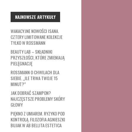
NAJNOWSZE ARTYKUŁY
WAKACYJNE NOWOŚCI ISANA.
CZTERY LIMITOWANE KOLEKCJE
TYLKO W ROSSMANN
BEAUTY LAB – SKŁADNIKI
PRZYSZŁOŚCI, KTÓRE ZMIENIAJĄ
PIELĘGNACJĘ
ROSSMANN O CHWILACH DLA
SIEBIE. „ILE TRWA TWOJE 15
MINUT?”
JAK DOBRAĆ SZAMPON?
NAJCZĘSTSZE PROBLEMY SKÓRY
GŁOWY
PIĘKNO Z UMIAREM. RYZYKO POD
KONTROLĄ. FILOZOFIA AGNIESZKI
BUJAK W AB BELLITA ESTETICA