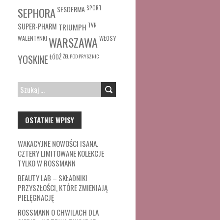
SESDERMA
SPORT
SEPHORA
SUPER-PHARM
TRIUMPH
TVN
WŁOSY
WALENTYNKI
WARSZAWA
ŁÓDŹ
ŻEL POD PRYSZNIC
YOSKINE
SZUKAJ:
OSTATNIE WPISY
WAKACYJNE NOWOŚCI ISANA.
CZTERY LIMITOWANE KOLEKCJE
TYLKO W ROSSMANN
BEAUTY LAB – SKŁADNIKI
PRZYSZŁOŚCI, KTÓRE ZMIENIAJĄ
PIELĘGNACJĘ
ROSSMANN O CHWILACH DLA