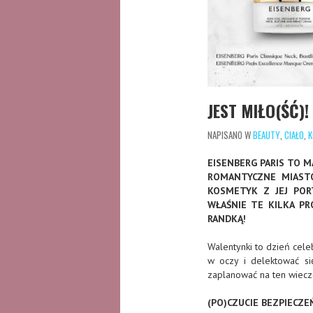
JEST MIŁO(ŚĆ)!
NAPISANO W
BEAUTY
,
CIAŁO
,
K
EISENBERG PARIS TO M
ROMANTYCZNE MIASTO
KOSMETYK Z JEJ POR
WŁAŚNIE TE KILKA P
RANDKĄ!
Walentynki to dzień celeb
w oczy i delektować si
zaplanować na ten wiecz
(PO)CZUCIE BEZPIECZ