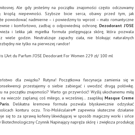
i miłosnej. Ale gdy jesteśmy na początku znajomości często odczuwamy
ną kroplą niepewności. Szybsze bicie serca, obawy przed tym, jak
że powodować nadmierne – i powiedzmy to wprost – mało romantyczne
pewnie i komfortowo, zadbaj o odpowiednią ochronę.
Dezodorant J’OSE
ieża i lekka jak mgiełka formuła pielęgnująca skórę, która pozwala
 wiele godzin. Neutralizuje zapachy ciała, nie blokując naturalnych
ezbędny nie tylko na pierwszej randce!
ris L’Art du Parfum J’OSE Deodorant For Women 229 zł/ 100 ml
zeństwo dla związku? Rutyna! Początkowa fascynacja zamienia się w
onsekwencji przestajemy o siebie zabiegać i uwodzić drugą połówkę.
ku na początku znajomości? Warto go przywrócić! Wyślij ukochanemu miłą
 na wieczór zaplanuj coś miłego, a wcześniej… zaaplikuj
Masque Creme
aris
. Delikatna kremowa formuła pozwala błyskawicznie odzyskać
licach konturu oczu. Trio-Moléculaire® zapewnia skuteczne działanie
je się to za sprawą kofeiny likwidującej w sposób magiczny worki i sińce
Biotechnologiczny Czynnik Napinający napręża skórę i zwiększa produkcję