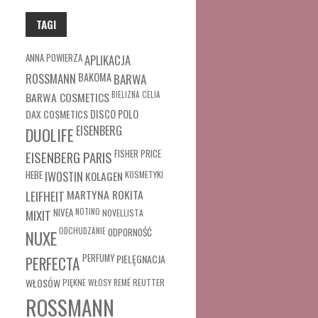
TAGI
ANNA POWIERZA
APLIKACJA
ROSSMANN
BAKOMA
BARWA
BARWA COSMETICS
BIELIZNA
CELIA
DAX COSMETICS
DISCO POLO
EISENBERG
DUOLIFE
FISHER PRICE
EISENBERG PARIS
HEBE
IWOSTIN
KOLAGEN
KOSMETYKI
MARTYNA ROKITA
LEIFHEIT
MIXIT
NIVEA
NOTINO
NOVELLISTA
ODCHUDZANIE
ODPORNOŚĆ
NUXE
PERFUMY
PIELĘGNACJA
PERFECTA
WŁOSÓW
REUTTER
PIĘKNE WŁOSY
REMÉ
ROSSMANN