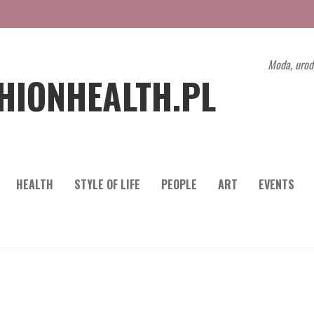
Moda, urod
HIONHEALTH.PL
HEALTH
STYLE OF LIFE
PEOPLE
ART
EVENTS