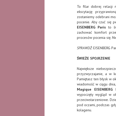
To filar dobrej relacj
ekscytację przyprawio
zostaniemy odebrani mo
pocenie. Aby czuć się 
EISENBERG Paris
to św
zachować komfort przez
procesów pocenia się. Ni
SPRAWDŹ
: EISENBERG Pa
ŚWIEŻE SPOJRZENIE
Największe niebezpiec
przyzwyczajanie, a w k
Pamiętasz ten błysk w o
wiadomość w ciągu dnia,
Magique EISENBERG P
wypoczęty wygląd w oko
przeciwstarzeniowe. Dzie
pod oczami, podczas gdy 
kolagenu.