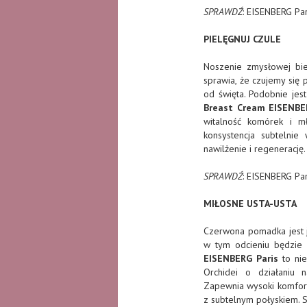
SPRAWDŹ
: EISENBERG Pa
PIELĘGNUJ CZULE
Noszenie zmysłowej bie
sprawia, że czujemy się 
od święta. Podobnie jest
Breast Cream EISENBE
witalność komórek i mł
konsystencja subtelnie
nawilżenie i regenerację.
SPRAWDŹ
: EISENBERG Par
MIŁOSNE USTA-USTA
Czerwona pomadka jest 
w tym odcieniu będzie 
EISENBERG Paris
to nie
Orchidei o działaniu n
Zapewnia wysoki komfort 
z subtelnym połyskiem. 