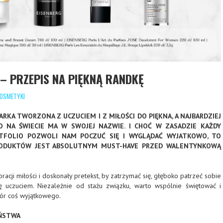
 – PRZEPIS NA PIĘKNĄ RANDKĘ
OSMETYKI
ARKA TWORZONA Z UCZUCIEM I Z MIŁOŚCI DO PIĘKNA, A NAJBARDZIEJ
 NA ŚWIECIE MA W SWOJEJ NAZWIE. I CHOĆ W ZASADZIE KAŻDY
TFOLIO POZWOLI NAM POCZUĆ SIĘ I WYGLĄDAĆ WYJATKOWO, TO
RODUKTÓW JEST ABSOLUTNYM MUST-HAVE PRZED WALENTYNKOWĄ
racji miłości i doskonały pretekst, by zatrzymać się, głęboko patrzeć sobie
ę uczuciem. Niezależnie od stażu związku, warto wspólnie świętować i
ór coś wyjątkowego.
EŃSTWA