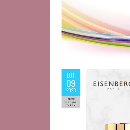
LUT
09
2023
przez
Martyna
Rokita