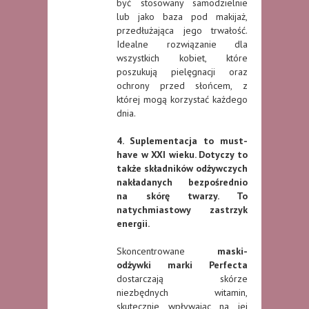
być stosowany samodzielnie
lub jako baza pod makijaż,
przedłużająca jego trwałość.
Idealne rozwiązanie dla
wszystkich kobiet, które
poszukują pielęgnacji oraz
ochrony przed słońcem, z
której mogą korzystać każdego
dnia.
4. Suplementacja to must-
have w XXI wieku. Dotyczy to
także składników odżywczych
nakładanych bezpośrednio
na skórę twarzy. To
natychmiastowy zastrzyk
energii.
Skoncentrowane
maski-
odżywki marki
Perfecta
dostarczają skórze
niezbędnych witamin,
skutecznie wpływając na jej