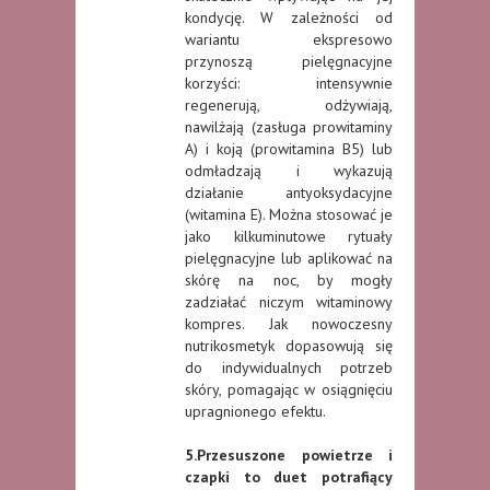
kondycję. W zależności od
wariantu ekspresowo
przynoszą pielęgnacyjne
korzyści: intensywnie
regenerują, odżywiają,
nawilżają (zasługa prowitaminy
A) i koją (prowitamina B5) lub
odmładzają i wykazują
działanie antyoksydacyjne
(witamina E). Można stosować je
jako kilkuminutowe rytuały
pielęgnacyjne lub aplikować na
skórę na noc, by mogły
zadziałać niczym witaminowy
kompres. Jak nowoczesny
nutrikosmetyk dopasowują się
do indywidualnych potrzeb
skóry, pomagając w osiągnięciu
upragnionego efektu.
5.Przesuszone powietrze i
czapki to duet potrafiący