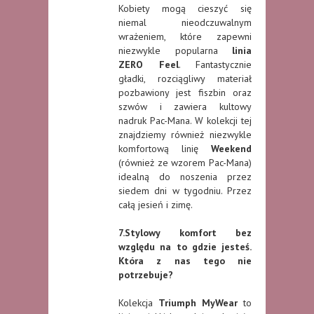
Kobiety mogą cieszyć się
niemal nieodczuwalnym
wrażeniem, które zapewni
niezwykle popularna
linia
ZERO Feel
. Fantastycznie
gładki, rozciągliwy materiał
pozbawiony jest fiszbin oraz
szwów i zawiera kultowy
nadruk Pac-Mana. W kolekcji tej
znajdziemy również niezwykle
komfortową linię
Weekend
(również ze wzorem Pac-Mana)
idealną do noszenia przez
siedem dni w tygodniu. Przez
całą jesień i zimę.
7.Stylowy komfort bez
względu na to gdzie jesteś.
Która z nas tego nie
potrzebuje?
Kolekcja
Triumph MyWear
to