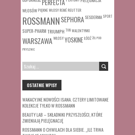
ODPORNOŚĆ
PIELĘGNACJA
PERFECTA
WŁOSÓW
REUTTER
PIĘKNE WŁOSY
REMÉ
SESDERMA
SPORT
ROSSMANN
SEPHORA
SUPER-PHARM
TRIUMPH
TVN
WALENTYNKI
WŁOSY
ŁÓDŹ
ŻEL POD
WARSZAWA
YOSKINE
PRYSZNIC
SZUKAJ:
OSTATNIE WPISY
WAKACYJNE NOWOŚCI ISANA. CZTERY LIMITOWANE
KOLEKCJE TYLKO W ROSSMANN
BEAUTY LAB – SKŁADNIKI PRZYSZŁOŚCI, KTÓRE
ZMIENIAJĄ PIELĘGNACJĘ
ROSSMANN O CHWILACH DLA SIEBIE. „ILE TRWA