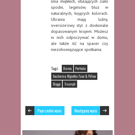
linia miękkich, otulających ciało
spodni, leginsów, bluz w
naturalnych, kojących kolorach.
Ubrania mają luźny,
oversize’owy styl z doskonale
dopasowanym krojem. Możesz
w nich odpoczywać w domu,
ale także iść na spacer czy
niezobowiązujące spotkania.
Tagi:
Barwa
Perfecta
Sesderma Mgiełka Face & Pillow
Sloggi
Triumph
Poprzedni wpis
Następny wpis