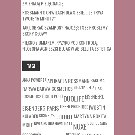
ZMIENIAJĄ PIELĘGNACJĘ
ROSSMANN O CHWILACH DLA SIEBIE. „ILE TRWA
TWOJE 15 MINUT?”
JAK DOBRAĆ SZAMPON? NAJCZĘSTSZE PROBLEMY
SKÓRY GŁOWY
PIĘKNO Z UMIAREM. RYZYKO POD KONTROLĄ.
FILOZOFIA AGNIESZKI BUJAK W AB BELLITA ESTETICA
TAGI
ANNA POWIERZA
APLIKACJA ROSSMANN
BAKOMA
BARWA COSMETICS
BIELIZNA
CELIA
DAX
BARWA
COSMETICS
DISCO POLO
EISENBERG
DUOLIFE
FISHER PRICE
HEBE
IWOSTIN
EISENBERG PARIS
MARTYNA ROKITA
KOLAGEN
KOSMETYKI
LEIFHEIT
MIXIT
NIVEA
NOTINO
ODCHUDZANIE
NOVELLISTA
NUXE
PERFUMY