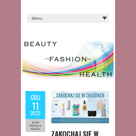
GRU
11
2022
przez
Martyna
Rokita
ZAKOCHAJ SIĘ W