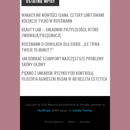
OSTATNIE WPISY
WAKACYJNE NOWOŚCI ISANA. CZTERY LIMITOWANE
KOLEKCJE TYLKO W ROSSMANN
BEAUTY LAB – SKŁADNIKI PRZYSZŁOŚCI, KTÓRE
ZMIENIAJĄ PIELĘGNACJĘ
ROSSMANN O CHWILACH DLA SIEBIE. „ILE TRWA
TWOJE 15 MINUT?”
JAK DOBRAĆ SZAMPON? NAJCZĘSTSZE PROBLEMY
SKÓRY GŁOWY
PIĘKNO Z UMIAREM. RYZYKO POD KONTROLĄ.
FILOZOFIA AGNIESZKI BUJAK W AB BELLITA ESTETICA
Copyright © 2026 BeautyFashionHealth.pl. Proudly powered by
WordPress
. BoldR design by
Iceable Themes
.
Strona główna
About
Kontakt