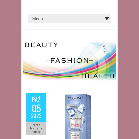
PAŹ
05
2022
przez
Martyna
Rokita