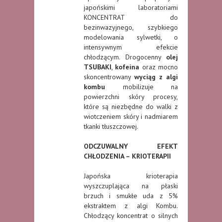
japońskimi laboratoriami
KONCENTRAT do
bezinwazyjnego, szybkiego
modelowania sylwetki, o
intensywnym efekcie
chłodzącym. Drogocenny
olej
TSUBAKI
,
kofeina
oraz mocno
skoncentrowany
wyciąg z
algi
kombu
mobilizuje na
powierzchni skóry procesy,
które są niezbędne do walki z
wiotczeniem skóry i nadmiarem
tkanki tłuszczowej.
ODCZUWALNY EFEKT
CHŁODZENIA – KRIOTERAPII
Japońska krioterapia
wyszczuplająca na płaski
brzuch i smukłe uda z 5%
ekstraktem z algi Kombu.
Chłodzący koncentrat o silnych