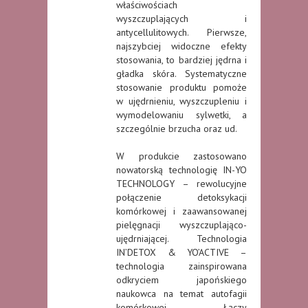
właściwościach
wyszczuplających i
antycellulitowych. Pierwsze,
najszybciej widoczne efekty
stosowania, to bardziej jędrna i
gładka skóra. Systematyczne
stosowanie produktu pomoże
w ujędrnieniu, wyszczupleniu i
wymodelowaniu sylwetki, a
szczególnie brzucha oraz ud.
W produkcie zastosowano
nowatorską technologię IN-YO
TECHNOLOGY – rewolucyjne
połączenie detoksykacji
komórkowej i zaawansowanej
pielęgnacji wyszczuplająco-
ujędrniającej. Technologia
IN’DETOX & YO’ACTIVE –
technologia zainspirowana
odkryciem japońskiego
naukowca na temat autofagii
komórkowej. Łączy