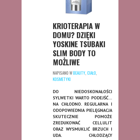
KRIOTERAPIA W
DOMU? DZIĘKI
YOSKINE TSUBAKI
SLIM BODY TO
MOŻLIWE
NAPISANO W
BEAUTY
,
CIAŁO
,
KOSMETYKI
DO NIEDOSKONAŁOŚCI
SYLWETKI WARTO PODEJŚĆ…
NA CHŁODNO. REGULARNA I
ODOPOWIEDNIA PIELĘGNACJA
SKUTECZNIE POMOŻE
ZREDUKOWAĆ CELLULIT
ORAZ WYSMUKLIĆ BRZUCH I
UDA. CHŁODZĄCY