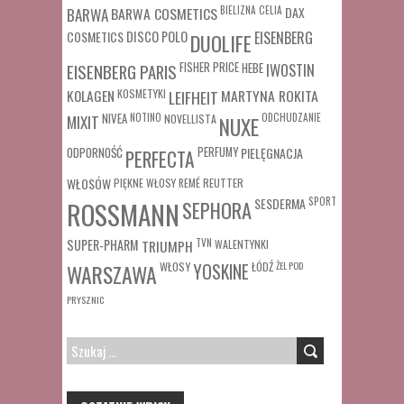
BARWA COSMETICS
BIELIZNA
CELIA
DAX
BARWA
COSMETICS
DISCO POLO
EISENBERG
DUOLIFE
FISHER PRICE
HEBE
IWOSTIN
EISENBERG PARIS
MARTYNA ROKITA
KOLAGEN
KOSMETYKI
LEIFHEIT
MIXIT
NIVEA
NOTINO
ODCHUDZANIE
NOVELLISTA
NUXE
ODPORNOŚĆ
PERFUMY
PIELĘGNACJA
PERFECTA
WŁOSÓW
REUTTER
PIĘKNE WŁOSY
REMÉ
SESDERMA
SPORT
ROSSMANN
SEPHORA
SUPER-PHARM
TRIUMPH
TVN
WALENTYNKI
WŁOSY
ŁÓDŹ
ŻEL POD
WARSZAWA
YOSKINE
PRYSZNIC
SZUKAJ: