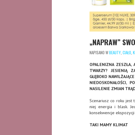
„NAPRAW” SWOJ
NAPISANO W
BEAUTY
,
CIAŁO
,
K
OPALENIZNA ZESZŁA, 
TWARZY? JESIENIĄ Z
GŁĘBOKO NAWILŻAJĄCE 
NIEDOSKONAŁOŚCI, 
NASILENIE ZMIAN TRĄ
Scenariusz co roku jest 
niej energia i blask. J
konsekwencje ekspozycji 
TAKI MAMY KLIMAT