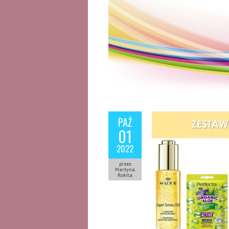
PAŹ
01
2022
przez
Martyna
Rokita