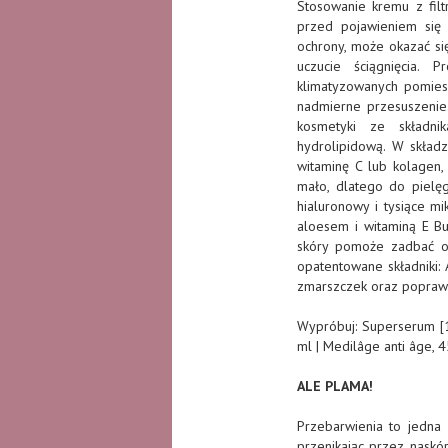
Stosowanie kremu z filt
przed pojawieniem się
ochrony, może okazać si
uczucie ściągnięcia.
klimatyzowanych pomies
nadmierne przesuszenie.
kosmetyki ze składni
hydrolipidową. W składz
witaminę C lub kolagen,
mało, dlatego do pielę
hialuronowy i tysiące mi
aloesem i witaminą E B
skóry pomoże zadbać od
opatentowane składniki:
zmarszczek oraz poprawia
Wypróbuj: Superserum [1
ml | Medilâge anti âge, 4
ALE PLAMA!
Przebarwienia to jedna 
przenikając przez naskó