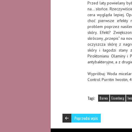
Przed laty powielany by
na… słońce. Rzeczywiście
cera wygląda lepiej. Op
choć pierwsze efekty 
problem poprzez nasilen
skóry. Efekt? Zwiększo
skrócony „przepis” na n
oczyszcza skórę z nagr
skóry i łagodzi stany 
Piroktonianu Olaminy i 
antybakteryjne, a z drugi
Wypróbuj: Woda micela
Control Purritin Iwostin, 
Tagi:
Barwa
Eisenberg
Iwo
Poprzedni wpis