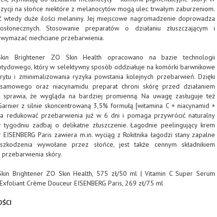
zycji na słońce niektóre z melanocytów mogą ulec trwałym zaburzeniom.
ć wtedy duże ilości melaniny. Jej miejscowe nagromadzenie doprowadza
słonecznych. Stosowanie preparatów o działaniu złuszczającym i
 wymazać niechciane przebarwienia.
Skin Brightener ZO Skin Health opracowano na bazie technologii
ptydowego, który w selektywny sposób oddziałuje na komórki barwnikowe
ytu i zminimalizowania ryzyka powstania kolejnych przebarwień. Dzięki
ksamowego oraz niacynamidu preparat chroni skórę przed działaniem
i sprawia, że wygląda na bardziej promienną. Na uwagę zasługuje też
arnier z silnie skoncentrowaną 3,5% formułą [witamina C + niacynamid +
ga redukować przebarwienia już w 6 dni i pomaga przywrócić naturalny
 tygodniu zadbaj o delikatne złuszczenie. Łagodnie peelingujący krem
 EISENBERG Paris zawiera m.in. wyciąg z Rokitnika łagodzi stany zapalne
zkodzenia wywołane przez słońce, jest także cennym składnikiem
 przebarwienia skóry.
Skin Brightener ZO Skin Health, 575 zł/50 ml | Vitamin C Super Serum
| Exfoliant Crème Douceur EISENBERG Paris, 269 zł/75 ml
OŚCI