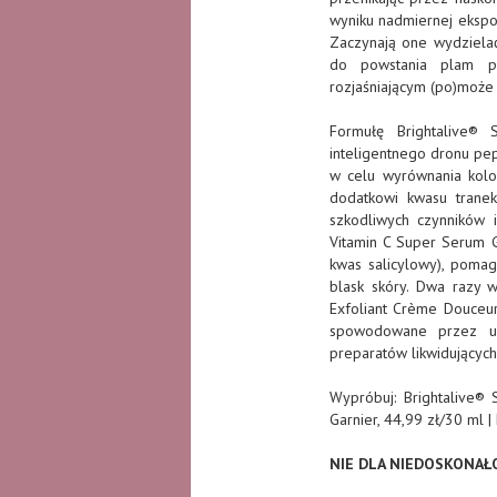
wyniku nadmiernej ekspo
Zaczynają one wydziela
do powstania plam po
rozjaśniającym (po)może
Formułę Brightalive® 
inteligentnego dronu pe
w celu wyrównania kolor
dodatkowi kwasu trane
szkodliwych czynników 
Vitamin C Super Serum G
kwas salicylowy), poma
blask skóry. Dwa razy w
Exfoliant Crème Douceur
spowodowane przez us
preparatów likwidujących
Wypróbuj: Brightalive® 
Garnier, 44,99 zł/30 ml 
NIE DLA NIEDOSKONAŁ