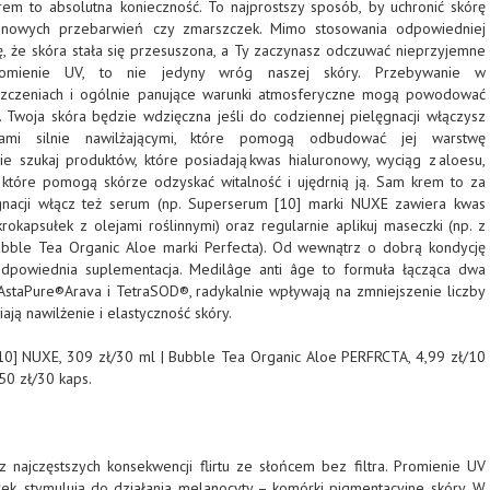
rem to absolutna konieczność. To najprostszy sposób, by uchronić skórę
 nowych przebarwień czy zmarszczek. Mimo stosowania odpowiedniej
ę, że skóra stała się przesuszona, a Ty zaczynasz odczuwać nieprzyjemne
 Promienie UV, to nie jedyny wróg naszej skóry. Przebywanie w
zczeniach i ogólnie panujące warunki atmosferyczne mogą powodować
 Twoja skóra będzie wdzięczna jeśli do codziennej pielęgnacji włączysz
kami silnie nawilżającymi, które pomogą odbudować jej warstwę
ie szukaj produktów, które posiadają kwas hialuronowy, wyciąg z aloesu,
 które pomogą skórze odzyskać witalność i ujędrnią ją. Sam krem to za
gnacji włącz też serum (np. Superserum [10] marki NUXE zawiera kwas
krokapsułek z olejami roślinnymi) oraz regularnie aplikuj maseczki (np. z
ubble Tea Organic Aloe marki Perfecta). Od wewnątrz o dobrą kondycję
powiednia suplementacja. Medilâge anti âge to formuła łącząca dwa
 AstaPure®Arava i TetraSOD®, radykalnie wpływają na zmniejszenie liczby
ją nawilżenie i elastyczność skóry.
0] NUXE, 309 zł/30 ml | Bubble Tea Organic Aloe PERFRCTA, 4,99 zł/10
50 zł/30 kaps.
z najczęstszych konsekwencji flirtu ze słońcem bez filtra. Promienie UV
rek, stymulują do działania melanocyty – komórki pigmentacyjne skóry. W