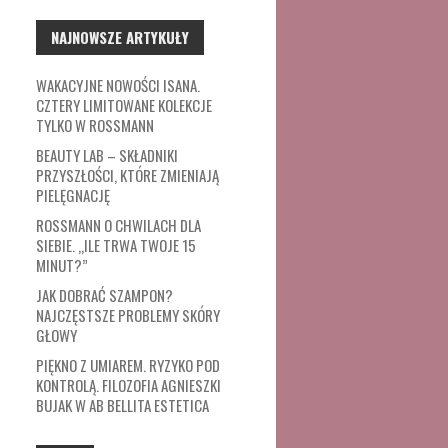
NAJNOWSZE ARTYKUŁY
WAKACYJNE NOWOŚCI ISANA.
CZTERY LIMITOWANE KOLEKCJE
TYLKO W ROSSMANN
BEAUTY LAB – SKŁADNIKI
PRZYSZŁOŚCI, KTÓRE ZMIENIAJĄ
PIELĘGNACJĘ
ROSSMANN O CHWILACH DLA
SIEBIE. „ILE TRWA TWOJE 15
MINUT?”
JAK DOBRAĆ SZAMPON?
NAJCZĘSTSZE PROBLEMY SKÓRY
GŁOWY
PIĘKNO Z UMIAREM. RYZYKO POD
KONTROLĄ. FILOZOFIA AGNIESZKI
BUJAK W AB BELLITA ESTETICA