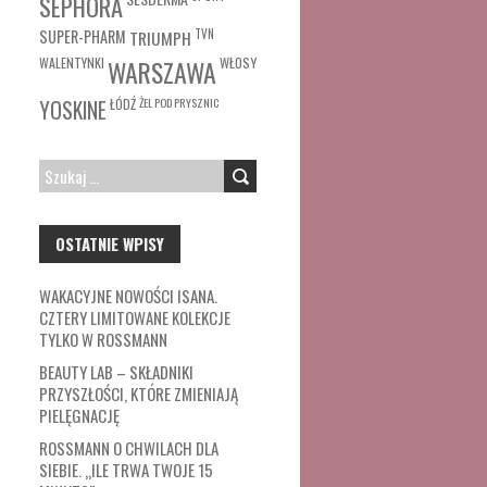
SEPHORA
SUPER-PHARM
TRIUMPH
TVN
WŁOSY
WALENTYNKI
WARSZAWA
ŁÓDŹ
ŻEL POD PRYSZNIC
YOSKINE
SZUKAJ:
OSTATNIE WPISY
WAKACYJNE NOWOŚCI ISANA.
CZTERY LIMITOWANE KOLEKCJE
TYLKO W ROSSMANN
BEAUTY LAB – SKŁADNIKI
PRZYSZŁOŚCI, KTÓRE ZMIENIAJĄ
PIELĘGNACJĘ
ROSSMANN O CHWILACH DLA
SIEBIE. „ILE TRWA TWOJE 15