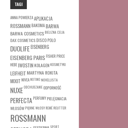
TAGI
ANNA POWIERZA
APLIKACJA
ROSSMANN
BAKOMA
BARWA
BARWA COSMETICS
BIELIZNA
CELIA
DAX COSMETICS
DISCO POLO
EISENBERG
DUOLIFE
FISHER PRICE
EISENBERG PARIS
HEBE
IWOSTIN
KOLAGEN
KOSMETYKI
MARTYNA ROKITA
LEIFHEIT
MIXIT
NIVEA
NOTINO
NOVELLISTA
ODCHUDZANIE
ODPORNOŚĆ
NUXE
PERFUMY
PIELĘGNACJA
PERFECTA
WŁOSÓW
REUTTER
PIĘKNE WŁOSY
REMÉ
ROSSMANN
SESDERMA
SPORT