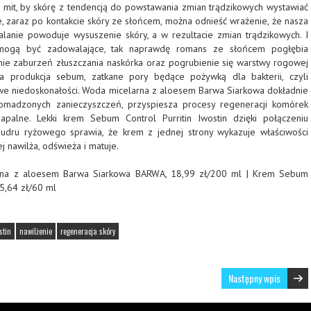
ł mit, by skórę z tendencją do powstawania zmian trądzikowych wystawiać
, zaraz po kontakcie skóry ze słońcem, można odnieść wrażenie, że nasza
alanie powoduje wysuszenie skóry, a w rezultacie zmian trądzikowych. I
mogą być zadowalające, tak naprawdę romans ze słońcem pogłębia
ie zaburzeń złuszczania naskórka oraz pogrubienie się warstwy rogowej
na produkcja sebum, zatkane pory będące pożywką dla bakterii, czyli
owe niedoskonałości. Woda micelarna z aloesem Barwa Siarkowa dokładnie
omadzonych zanieczyszczeń, przyspiesza procesy regeneracji komórek
zapalne. Lekki krem Sebum Control Purritin Iwostin dzięki połączeniu
Pudru ryżowego sprawia, że krem z jednej strony wykazuje właściwości
ej nawilża, odświeża i matuje.
rna z aloesem Barwa Siarkowa BARWA, 18,99 zł/200 ml | Krem Sebum
45,64 zł/60 ml
stin
nawilżenie
regeneracja skóry
Następny wpis