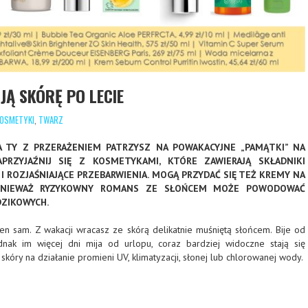
Ą SKÓRĘ PO LECIE
OSMETYKI
,
TWARZ
A TY Z PRZERAŻENIEM PATRZYSZ NA POWAKACYJNE „PAMĄTKI” NA
APRZYJAŹNIJ SIĘ Z KOSMETYKAMI, KTÓRE ZAWIERAJĄ SKŁADNIKI
I ROZJAŚNIAJĄCE PRZEBARWIENIA. MOGĄ PRZYDAĆ SIĘ TEŻ KREMY NA
PONIEWAŻ RYZYKOWNY ROMANS ZE SŁOŃCEM MOŻE POWODOWAĆ
DZIKOWYCH.
ten sam. Z wakacji wracasz ze skórą delikatnie muśniętą słońcem. Bije od
ednak im więcej dni mija od urlopu, coraz bardziej widoczne stają się
skóry na działanie promieni UV, klimatyzacji, słonej lub chlorowanej wody.