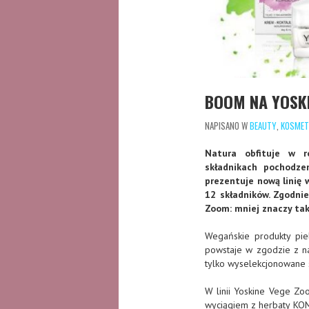
BOOM NA YOSK
NAPISANO W
BEAUTY
,
KOSMET
Natura obfituje w r
składnikach pochodze
prezentuje nową linię
12 składników. Zgodnie
Zoom: mniej znaczy takż
Wegańskie produkty piel
powstaje w zgodzie z na
tylko wyselekcjonowane 
W linii Yoskine Vege Zo
wyciągiem z herbaty KOM