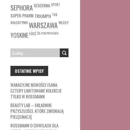
SESDERMA
SPORT
SEPHORA
SUPER-PHARM
TRIUMPH
TVN
WŁOSY
WALENTYNKI
WARSZAWA
ŁÓDŹ
ŻEL POD PRYSZNIC
YOSKINE
SZUKAJ:
OSTATNIE WPISY
WAKACYJNE NOWOŚCI ISANA.
CZTERY LIMITOWANE KOLEKCJE
TYLKO W ROSSMANN
BEAUTY LAB – SKŁADNIKI
PRZYSZŁOŚCI, KTÓRE ZMIENIAJĄ
PIELĘGNACJĘ
ROSSMANN O CHWILACH DLA