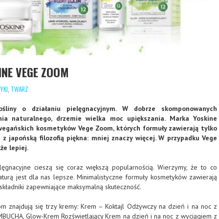
INE VEGE ZOOM
YKI
,
TWARZ
ośliny o działaniu pielęgnacyjnym. W dobrze skomponowanych
nia naturalnego, drzemie wielka moc upiększania. Marka Yoskine
 wegańskich kosmetyków Vege Zoom, których formuły zawierają tylko
 z japońską filozofią piękna: mniej znaczy więcej. W przypadku Vege
e lepiej.
ęgnacyjne cieszą się coraz większą popularnością. Wierzymy, że to co
turą jest dla nas lepsze. Minimalistyczne formuły kosmetyków zawierają
składniki zapewniające maksymalną skuteczność.
om znajdują się trzy kremy: Krem – Koktajl Odżywczy na dzień i na noc z
BUCHA, Glow-Krem Rozświetlający Krem na dzień i na noc z wyciągiem z