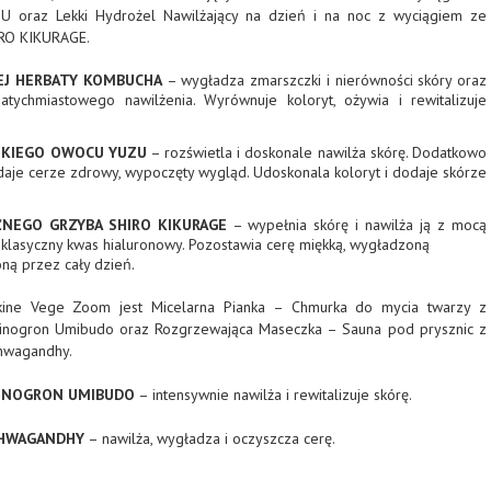
 oraz Lekki Hydrożel Nawilżający na dzień i na noc z wyciągiem ze
RO KIKURAGE.
EJ HERBATY KOMBUCHA
– wygładza zmarszczki i nierówności skóry oraz
atychmiastowego nawilżenia. Wyrównuje koloryt, ożywia i rewitalizuje
SKIEGO OWOCU YUZU
– rozświetla i doskonale nawilża skórę. Dodatkowo
aje cerze zdrowy, wypoczęty wygląd. Udoskonala koloryt i dodaje skórze
ŻNEGO GRZYBA SHIRO KIKURAGE
– wypełnia skórę i nawilża ją z mocą
ż klasyczny kwas hialuronowy. Pozostawia cerę miękką, wygładzoną
ną przez cały dzień.
skine Vege Zoom jest Micelarna Pianka – Chmurka do mycia twarzy z
inogron Umibudo oraz Rozgrzewająca Maseczka – Sauna pod prysznic z
shwagandhy.
WINOGRON UMIBUDO
– intensywnie nawilża i rewitalizuje skórę.
SHWAGANDHY
– nawilża, wygładza i oczyszcza cerę.