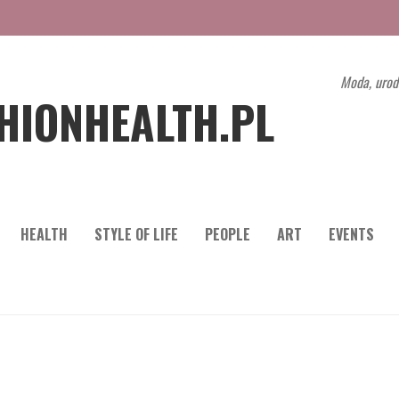
Moda, urod
HIONHEALTH.PL
HEALTH
STYLE OF LIFE
PEOPLE
ART
EVENTS