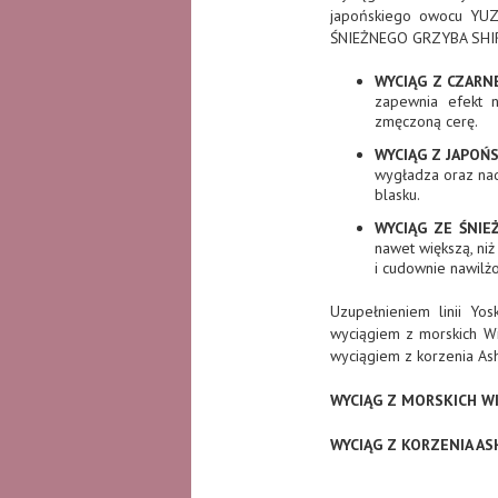
japońskiego owocu YUZU
ŚNIEŻNEGO GRZYBA SHI
WYCIĄG Z CZARN
zapewnia efekt n
zmęczoną cerę.
WYCIĄG Z JAPOŃ
wygładza oraz nad
blasku.
WYCIĄG ZE ŚNIE
nawet większą, ni
i cudownie nawilżo
Uzupełnieniem linii Yo
wyciągiem z morskich W
wyciągiem z korzenia A
WYCIĄG Z MORSKICH 
WYCIĄG Z KORZENIA A