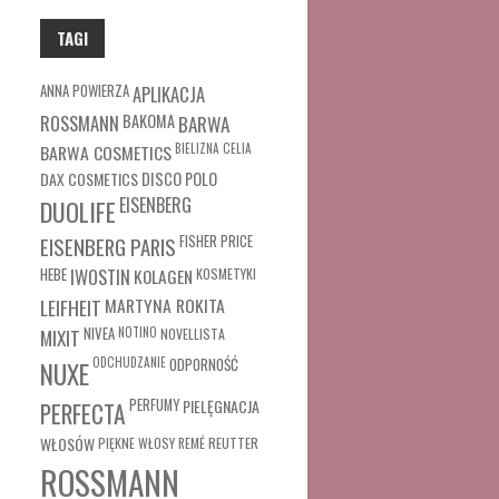
TAGI
ANNA POWIERZA
APLIKACJA
ROSSMANN
BAKOMA
BARWA
BARWA COSMETICS
BIELIZNA
CELIA
DAX COSMETICS
DISCO POLO
EISENBERG
DUOLIFE
FISHER PRICE
EISENBERG PARIS
HEBE
IWOSTIN
KOLAGEN
KOSMETYKI
MARTYNA ROKITA
LEIFHEIT
MIXIT
NIVEA
NOTINO
NOVELLISTA
ODCHUDZANIE
ODPORNOŚĆ
NUXE
PERFUMY
PIELĘGNACJA
PERFECTA
WŁOSÓW
REUTTER
PIĘKNE WŁOSY
REMÉ
ROSSMANN