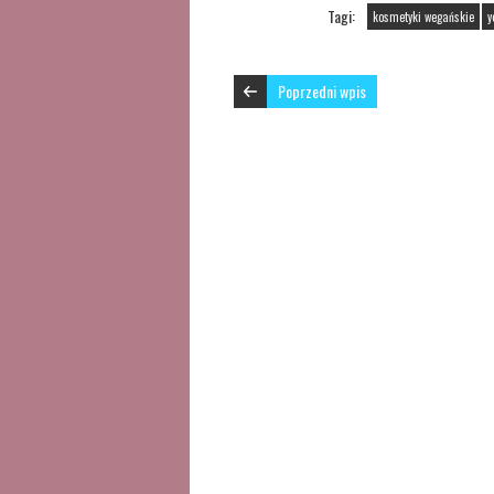
Tagi:
kosmetyki wegańskie
y
Poprzedni wpis