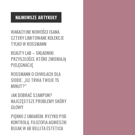
NAJNOWSZE ARTYKUŁY
WAKACYJNE NOWOŚCI ISANA.
CZTERY LIMITOWANE KOLEKCJE
TYLKO W ROSSMANN
BEAUTY LAB – SKŁADNIKI
PRZYSZŁOŚCI, KTÓRE ZMIENIAJĄ
PIELĘGNACJĘ
ROSSMANN O CHWILACH DLA
SIEBIE. „ILE TRWA TWOJE 15
MINUT?”
JAK DOBRAĆ SZAMPON?
NAJCZĘSTSZE PROBLEMY SKÓRY
GŁOWY
PIĘKNO Z UMIAREM. RYZYKO POD
KONTROLĄ. FILOZOFIA AGNIESZKI
BUJAK W AB BELLITA ESTETICA