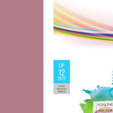
LIP
12
2022
przez
Martyna
Rokita