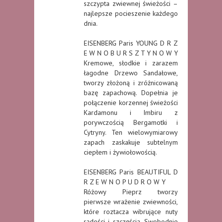
szczypta zwiewnej świeżości –
najlepsze pocieszenie każdego
dnia.
EISENBERG Paris YOUNG D R Z
E W N O B U R S Z T Y N O W Y
Kremowe, słodkie i zarazem
łagodne Drzewo Sandałowe,
tworzy złożoną i zróżnicowaną
bazę zapachową. Dopełnia je
połączenie korzennej świeżości
Kardamonu i Imbiru z
porywczością Bergamotki i
Cytryny. Ten wielowymiarowy
zapach zaskakuje subtelnym
ciepłem i żywiołowością.
EISENBERG Paris BEAUTIFUL D
R Z E W N O P U D R O W Y
Różowy Pieprz tworzy
pierwsze wrażenie zwiewności,
które roztacza wibrujące nuty
radości i szczęścia. Swobodnie