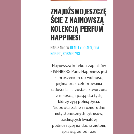
ZNAJDŹSWOJESZCZĘ
ŚCIE Z NAJNOWSZĄ
KOLEKCJĄ PERFUM
HAPPINES!
NAPISANO W
BEAUTY
,
CIAŁO
,
DLA
KOBIET
,
KOSMETYKI
Najnowsza kolekcja zapachów
EISENBERG Paris Happiness jest
zaproszeniem do wolności,
piękna oraz celebrowania
radości. Linia została stworzona
z miłością i pasją dla tych,
którzy żyją pełnią życia.
Niepowtarzalne i różnorodne
nuty słonecznych cytrusów,
pachnących kwiatów,
podnoszącej na duchu zieleni,
sprawią, że od razu