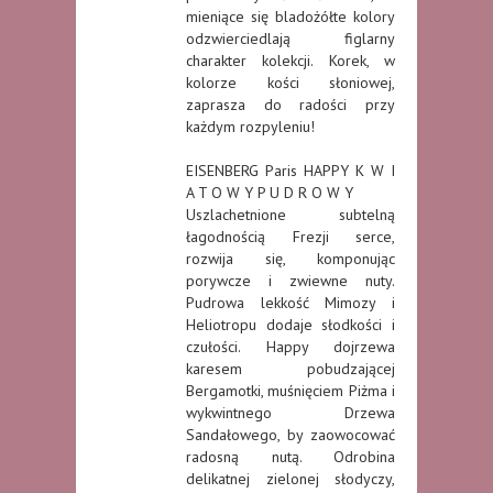
mieniące się bladożółte kolory
odzwierciedlają figlarny
charakter kolekcji. Korek, w
kolorze kości słoniowej,
zaprasza do radości przy
każdym rozpyleniu!
EISENBERG Paris HAPPY K W I
A T O W Y P U D R O W Y
Uszlachetnione subtelną
łagodnością Frezji serce,
rozwija się, komponując
porywcze i zwiewne nuty.
Pudrowa lekkość Mimozy i
Heliotropu dodaje słodkości i
czułości. Happy dojrzewa
karesem pobudzającej
Bergamotki, muśnięciem Piżma i
wykwintnego Drzewa
Sandałowego, by zaowocować
radosną nutą. Odrobina
delikatnej zielonej słodyczy,