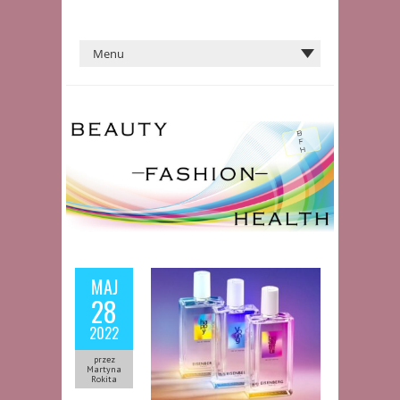
MAJ
28
2022
przez
Martyna
Rokita