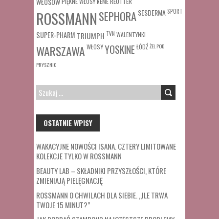
WŁOSÓW
REUTTER
PIĘKNE WŁOSY
REMÉ
SESDERMA
SPORT
ROSSMANN
SEPHORA
SUPER-PHARM
TRIUMPH
TVN
WALENTYNKI
WŁOSY
ŁÓDŹ
ŻEL POD
WARSZAWA
YOSKINE
PRYSZNIC
SZUKAJ:
OSTATNIE WPISY
WAKACYJNE NOWOŚCI ISANA. CZTERY LIMITOWANE
KOLEKCJE TYLKO W ROSSMANN
BEAUTY LAB – SKŁADNIKI PRZYSZŁOŚCI, KTÓRE
ZMIENIAJĄ PIELĘGNACJĘ
ROSSMANN O CHWILACH DLA SIEBIE. „ILE TRWA
TWOJE 15 MINUT?”