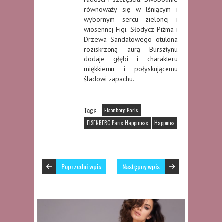
równoważy się w lśniącym i
wybornym sercu zielonej i
wiosennej Figi. Słodycz Piżma i
Drzewa Sandałowego otulona
roziskrzoną aurą Bursztynu
dodaje głębi i charakteru
miękkiemu i połyskującemu
śladowi zapachu.
Tagi:
Eisenberg Paris
EISENBERG Paris Happiness
Happines
Poprzedni wpis
Następny wpis