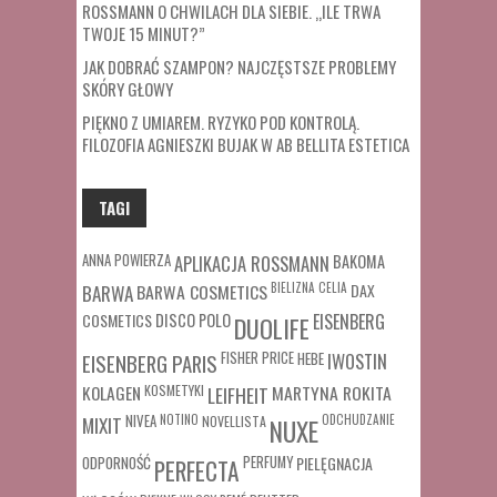
ROSSMANN O CHWILACH DLA SIEBIE. „ILE TRWA
TWOJE 15 MINUT?”
JAK DOBRAĆ SZAMPON? NAJCZĘSTSZE PROBLEMY
SKÓRY GŁOWY
PIĘKNO Z UMIAREM. RYZYKO POD KONTROLĄ.
FILOZOFIA AGNIESZKI BUJAK W AB BELLITA ESTETICA
TAGI
ANNA POWIERZA
APLIKACJA ROSSMANN
BAKOMA
BARWA COSMETICS
BIELIZNA
CELIA
DAX
BARWA
COSMETICS
DISCO POLO
EISENBERG
DUOLIFE
FISHER PRICE
HEBE
IWOSTIN
EISENBERG PARIS
MARTYNA ROKITA
KOLAGEN
KOSMETYKI
LEIFHEIT
MIXIT
NIVEA
NOTINO
ODCHUDZANIE
NOVELLISTA
NUXE
ODPORNOŚĆ
PERFUMY
PIELĘGNACJA
PERFECTA