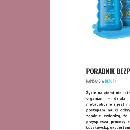
PORADNIK BEZP
NAPISANO W
BEAUTY
Życie na ziemi nie ist
organizm – działa 
metaboliczne i jest n
postępem nauki odkry
zgodnie twierdzą, że
przyspiesza procesy 
Łuczkowską, ekspertem