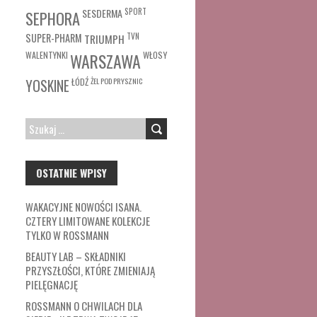
SESDERMA
SPORT
SEPHORA
SUPER-PHARM
TRIUMPH
TVN
WŁOSY
WALENTYNKI
WARSZAWA
ŁÓDŹ
ŻEL POD PRYSZNIC
YOSKINE
SZUKAJ:
OSTATNIE WPISY
WAKACYJNE NOWOŚCI ISANA.
CZTERY LIMITOWANE KOLEKCJE
TYLKO W ROSSMANN
BEAUTY LAB – SKŁADNIKI
PRZYSZŁOŚCI, KTÓRE ZMIENIAJĄ
PIELĘGNACJĘ
ROSSMANN O CHWILACH DLA