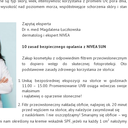
ne są: typ skóry, wiek, intensywność korzystania z promieni UV, pora dnia,
 wysokość nad poziomem morza, współistniejące schorzenia skóry i stan
Zapytaj eksperta
Dr n. med. Magdalena Łuczkowska
dermatolog i ekspert NIVEA
10 zasad bezpiecznego opalania z NIVEA SUN
Zakup kosmetyku z odpowiednim filtrem przeciwsłonecznym
to dopiero wstęp do skutecznej fotoprotekcji. Oto
podstawowe zasady zdrowego korzystania ze słońca:
Unikaj bezpośredniej ekspozycji na słońce w godzinach
11.00 – 15.00. Promieniowanie UVB osiąga wówczas swoje
maksimum
i najłatwiej o oparzenie słoneczne!
Filtr przeciwsłoneczny nakładaj obficie, najlepiej ok. 20 minut
przed wyjściem na słońce, aby należycie zasymilował się
z naskórkiem. I nie oszczędzajmy! Smarujmy się obficie – wg
2
ni nam określony na kremie wskaźnik SPF, jeżeli na każdy 1 cm
nałożymy
 preparatu!