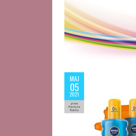
MAJ
05
2021
przez
Martyna
Rokita