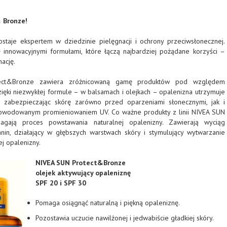
 Bronze!
staje ekspertem w dziedzinie pielęgnacji i ochrony przeciwsłonecznej.
ę innowacyjnymi formułami, które łączą najbardziej pożądane korzyści –
ację.
ect&Bronze zawiera zróżnicowaną gamę produktów pod względem
zięki niezwykłej formule – w balsamach i olejkach – opalenizna utrzymuje
e zabezpieczając skórę zarówno przed oparzeniami słonecznymi, jak i
powodowanym promieniowaniem UV. Co ważne produkty z linii NIVEA SUN
gają proces powstawania naturalnej opalenizny. Zawierają wyciąg
nin, działający w głębszych warstwach skóry i stymulujący wytwarzanie
ej opalenizny.
NIVEA SUN Protect&Bronze
olejek aktywujący opaleniznę
SPF 20 i SPF 30
Pomaga osiągnąć naturalną i piękną opaleniznę.
Pozostawia uczucie nawilżonej i jedwabiście gładkiej skóry.