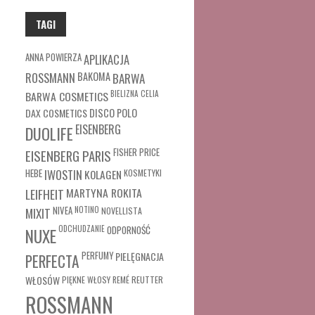
TAGI
ANNA POWIERZA
APLIKACJA
ROSSMANN
BAKOMA
BARWA
BARWA COSMETICS
BIELIZNA
CELIA
DAX COSMETICS
DISCO POLO
EISENBERG
DUOLIFE
FISHER PRICE
EISENBERG PARIS
HEBE
IWOSTIN
KOLAGEN
KOSMETYKI
MARTYNA ROKITA
LEIFHEIT
MIXIT
NIVEA
NOTINO
NOVELLISTA
ODCHUDZANIE
ODPORNOŚĆ
NUXE
PERFUMY
PIELĘGNACJA
PERFECTA
WŁOSÓW
REUTTER
PIĘKNE WŁOSY
REMÉ
ROSSMANN