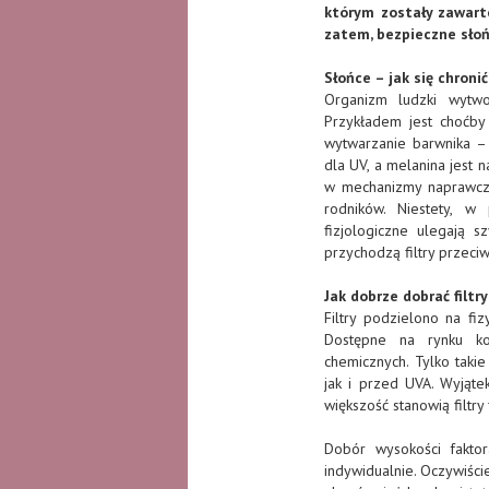
którym zostały zawart
zatem, bezpieczne sło
Słońce – jak się chronić
Organizm ludzki wytw
Przykładem jest choćby
wytwarzanie barwnika – 
dla UV, a melanina jest 
w mechanizmy naprawcze
rodników. Niestety, w
fizjologiczne ulegają 
przychodzą filtry przeci
Jak dobrze dobrać filt
Filtry podzielono na fiz
Dostępne na rynku kos
chemicznych. Tylko tak
jak i przed UVA. Wyjątek
większość stanowią filtry
Dobór wysokości fakto
indywidualnie. Oczywiści