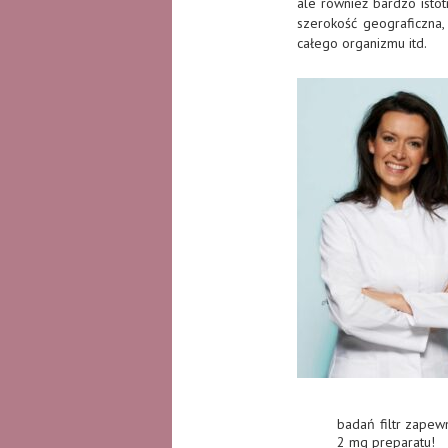
ale również bardzo istot
szerokość geograficzna,
całego organizmu itd.
badań filtr zapew
2 mg