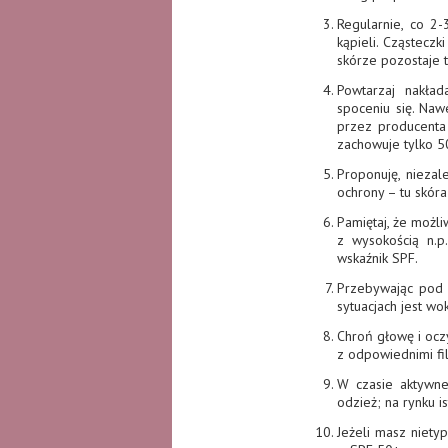
Regularnie, co 2-
kąpieli. Cząsteczk
skórze pozostaje 
Powtarzaj nakład
spoceniu się. Naw
przez producenta 
zachowuje tylko 5
Proponuję, niezal
ochrony – tu skóra
Pamiętaj, że możl
z wysokością n.p
wskaźnik SPF.
Przebywając pod p
sytuacjach jest w
Chroń głowę i ocz
z odpowiednimi fil
W czasie aktywne
odzież; na rynku i
Jeżeli masz nietyp