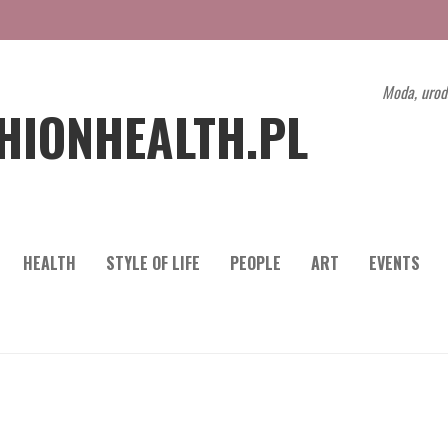
Moda, urod
HIONHEALTH.PL
HEALTH
STYLE OF LIFE
PEOPLE
ART
EVENTS