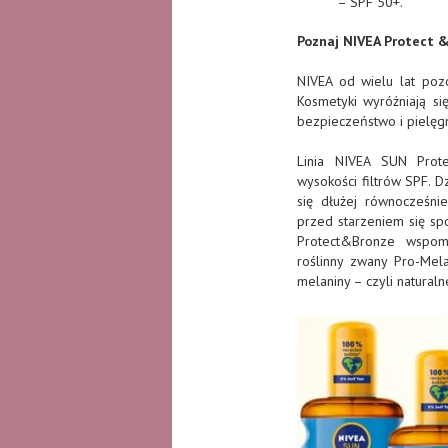
– SPF 50+.
Poznaj NIVEA Protect &
NIVEA od wielu lat pozo
Kosmetyki wyróżniają si
bezpieczeństwo i pielęgn
Linia NIVEA SUN Prot
wysokości filtrów SPF. D
się dłużej równocześni
przed starzeniem się s
Protect&Bronze wspoma
roślinny zwany Pro-Mela
melaniny – czyli naturaln