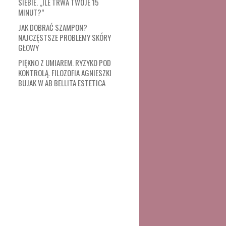
SIEBIE. „ILE TRWA TWOJE 15
MINUT?”
JAK DOBRAĆ SZAMPON?
NAJCZĘSTSZE PROBLEMY SKÓRY
GŁOWY
PIĘKNO Z UMIAREM. RYZYKO POD
KONTROLĄ. FILOZOFIA AGNIESZKI
BUJAK W AB BELLITA ESTETICA