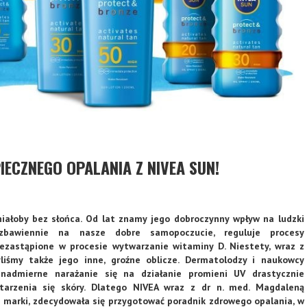
IECZNEGO OPALANIA Z NIVEA SUN!
niałoby bez słońca. Od lat znamy jego dobroczynny wpływ na ludzki
zbawiennie na nasze dobre samopoczucie, reguluje procesy
iezastąpione w procesie wytwarzanie witaminy D. Niestety, wraz z
liśmy także jego inne, groźne oblicze. Dermatolodzy i naukowcy
 nadmierne narażanie się na działanie promieni UV drastycznie
starzenia się skóry. Dlatego NIVEA wraz z dr n. med. Magdaleną
 marki, zdecydowała się przygotować poradnik zdrowego opalania, w