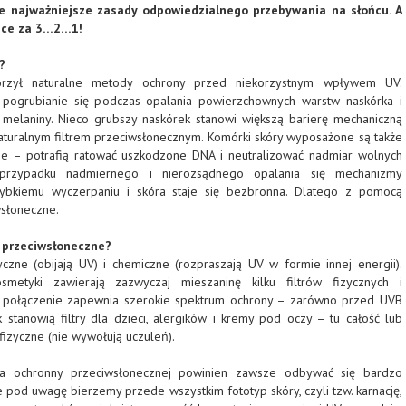
e najważniejsze zasady odpowiedzialnego przebywania na słońcu. A
ńce za 3…2…1!
?
orzył naturalne metody ochrony przed niekorzystnym wpływem UV.
 pogrubianie się podczas opalania powierzchownych warstw naskórka i
melaniny. Nieco grubszy naskórek stanowi większą barierę mechaniczną
naturalnym filtrem przeciwsłonecznym. Komórki skóry wyposażone są także
 – potrafią ratować uszkodzone DNA i neutralizować nadmiar wolnych
 przypadku nadmiernego i nierozsądnego opalania się mechanizmy
szybkiemu wyczerpaniu i skóra staje się bezbronna. Dlatego z pomocą
wsłoneczne.
ry przeciwsłoneczne?
yczne (obijają UV) i chemiczne (rozpraszają UV w formie innej energii).
metyki zawierają zazwyczaj mieszaninę kilku filtrów fizycznych i
ie połączenie zapewnia szerokie spektrum ochrony – zarówno przed UVB
 stanowią filtry dla dzieci, alergików i kremy pod oczy – tu całość lub
 fizyczne (nie wywołują uczuleń).
ra ochronny przeciwsłonecznej powinien zawsze odbywać się bardzo
e pod uwagę bierzemy przede wszystkim fototyp skóry, czyli tzw. karnację,