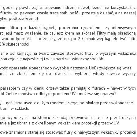
3 godziny powtarzaj smarowanie filtrem, nawet, jeżeli nie korzystałaś z
i filtrów po pewnym czasie tracą stabilność i przestają działać, a na naszej
tylko podłoże kremu!
anie filtru po każdej kąpieli, pocieraniu ręcznikiem czy intensywnym
et jeśli masz wrażenie, że czujesz krem na skórze! Filtry mają określoną
wodoodporność – to znaczy, że np. po 20-minutowej kąpieli Twój filtr
0% skuteczności.
eżnie od karnacji, na twarz zawsze stosować filtry o wyższym wskaźniku
 starzeje się najszybciej i w najbardziej widoczny sposób!
iwość oparzenia słonecznego (wysokie natężenie UVB) zwiększa się wraz
.m. i ze zbliżaniem się do równika – wybieraj wtedy zawsze wyższy
arasolem czy w cieniu drzew także pamiętaj o filtrach – nawet w tych
okół Ciebie mnóstwo odbitych promieni UV i możesz się oparzyć!
y – noś kapelusze z dużym rondem i sięgaj po okulary przeciwsłoneczne
trami w szkłach.
go wypoczynku na słońcu zakładaj przewiewną, ale nie przeźroczystą
stnieją już ubrania z określonym wskaźnikiem protekcji przeciw UV.
owe znamiona staraj się stosować filtry o najwyższym wskaźniku protekcji