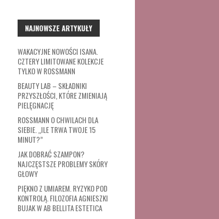
NAJNOWSZE ARTYKUŁY
WAKACYJNE NOWOŚCI ISANA.
CZTERY LIMITOWANE KOLEKCJE
TYLKO W ROSSMANN
BEAUTY LAB – SKŁADNIKI
PRZYSZŁOŚCI, KTÓRE ZMIENIAJĄ
PIELĘGNACJĘ
ROSSMANN O CHWILACH DLA
SIEBIE. „ILE TRWA TWOJE 15
MINUT?”
JAK DOBRAĆ SZAMPON?
NAJCZĘSTSZE PROBLEMY SKÓRY
GŁOWY
PIĘKNO Z UMIAREM. RYZYKO POD
KONTROLĄ. FILOZOFIA AGNIESZKI
BUJAK W AB BELLITA ESTETICA