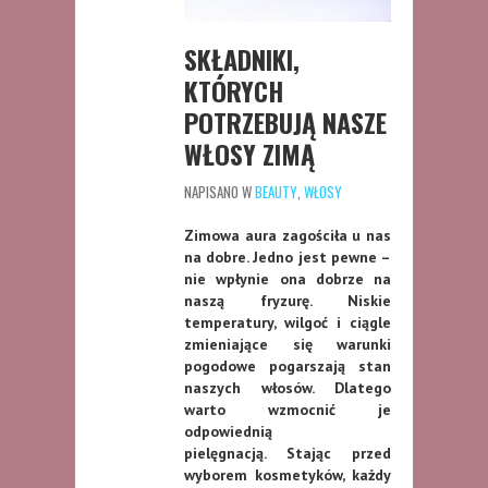
SKŁADNIKI,
KTÓRYCH
POTRZEBUJĄ NASZE
WŁOSY ZIMĄ
NAPISANO W
BEAUTY
,
WŁOSY
Zimowa aura zagościła u nas
na dobre. Jedno jest pewne –
nie wpłynie ona dobrze na
naszą fryzurę. Niskie
temperatury, wilgoć i ciągle
zmieniające się warunki
pogodowe pogarszają stan
naszych włosów. Dlatego
warto wzmocnić je
odpowiednią
pielęgnacją. Stając przed
wyborem kosmetyków, każdy