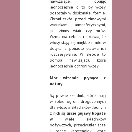
nawilżające, dbając
jednocześnie o to by włosy
pozostały w doskonałej formie.
Chroni także przed zimowymi
warunkami atmosferycznymi,
jak zimny wiatr czy mróz.
Wzmacnia cebulki i sprawia, że
włosy stają się miękkie i miłe w
dotyku, a ponadto ułatwia ich
rozczesywanie. W skrócie to
bomba nawilżająca, która
jednocześnie ochroni włosy.
Moc witamin płynąca z
natury
Są pewne składniki, które mają
w sobie ogrom drogocennych
dla włosów składników. Jednym
z nich są
liście gujawy bogate
w
wiele składników
odżywczych, przeciwutleniacze
i cenne karotenoidy, które