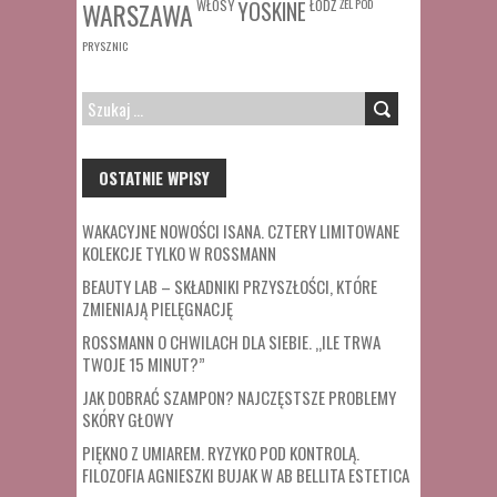
WŁOSY
ŁÓDŹ
ŻEL POD
WARSZAWA
YOSKINE
PRYSZNIC
SZUKAJ:
OSTATNIE WPISY
WAKACYJNE NOWOŚCI ISANA. CZTERY LIMITOWANE
KOLEKCJE TYLKO W ROSSMANN
BEAUTY LAB – SKŁADNIKI PRZYSZŁOŚCI, KTÓRE
ZMIENIAJĄ PIELĘGNACJĘ
ROSSMANN O CHWILACH DLA SIEBIE. „ILE TRWA
TWOJE 15 MINUT?”
JAK DOBRAĆ SZAMPON? NAJCZĘSTSZE PROBLEMY
SKÓRY GŁOWY
PIĘKNO Z UMIAREM. RYZYKO POD KONTROLĄ.
FILOZOFIA AGNIESZKI BUJAK W AB BELLITA ESTETICA