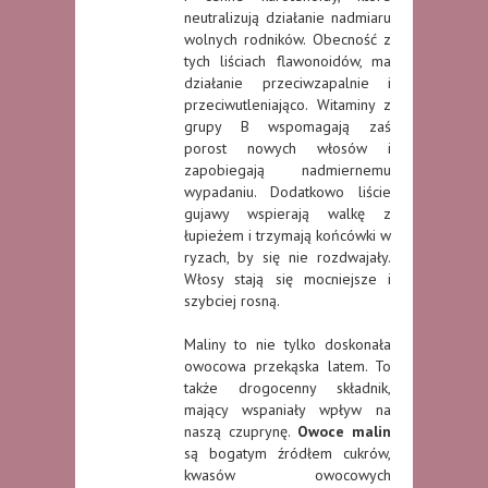
neutralizują działanie nadmiaru
wolnych rodników. Obecność z
tych liściach flawonoidów, ma
działanie przeciwzapalnie i
przeciwutleniająco. Witaminy z
grupy B wspomagają zaś
porost nowych włosów i
zapobiegają nadmiernemu
wypadaniu. Dodatkowo liście
gujawy wspierają walkę z
łupieżem i trzymają końcówki w
ryzach, by się nie rozdwajały.
Włosy stają się mocniejsze i
szybciej rosną.
Maliny to nie tylko doskonała
owocowa przekąska latem. To
także drogocenny składnik,
mający wspaniały wpływ na
naszą czuprynę.
Owoce malin
są bogatym źródłem cukrów,
kwasów owocowych