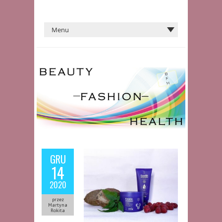
GRU
14
2020
przez
Martyna
Rokita