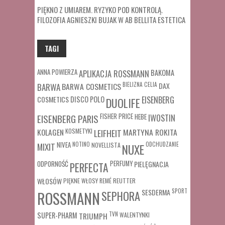
PIĘKNO Z UMIAREM. RYZYKO POD KONTROLĄ.
FILOZOFIA AGNIESZKI BUJAK W AB BELLITA ESTETICA
TAGI
ANNA POWIERZA
APLIKACJA ROSSMANN
BAKOMA
BARWA COSMETICS
BIELIZNA
CELIA
DAX
BARWA
COSMETICS
DISCO POLO
EISENBERG
DUOLIFE
FISHER PRICE
HEBE
IWOSTIN
EISENBERG PARIS
MARTYNA ROKITA
KOLAGEN
KOSMETYKI
LEIFHEIT
MIXIT
NIVEA
NOTINO
ODCHUDZANIE
NOVELLISTA
NUXE
ODPORNOŚĆ
PERFUMY
PIELĘGNACJA
PERFECTA
WŁOSÓW
REUTTER
PIĘKNE WŁOSY
REMÉ
SESDERMA
SPORT
ROSSMANN
SEPHORA
SUPER-PHARM
TRIUMPH
TVN
WALENTYNKI