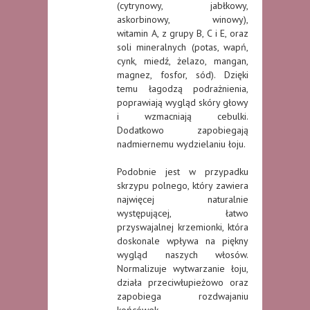
(cytrynowy, jabłkowy,
askorbinowy, winowy),
witamin A, z grupy B, C i E, oraz
soli mineralnych (potas, wapń,
cynk, miedź, żelazo, mangan,
magnez, fosfor, sód). Dzięki
temu łagodzą podrażnienia,
poprawiają wygląd skóry głowy
i wzmacniają cebulki.
Dodatkowo zapobiegają
nadmiernemu wydzielaniu łoju.
Podobnie jest w przypadku
skrzypu polnego, który zawiera
najwięcej naturalnie
występującej, łatwo
przyswajalnej krzemionki, która
doskonale wpływa na piękny
wygląd naszych włosów.
Normalizuje wytwarzanie łoju,
działa przeciwłupieżowo oraz
zapobiega rozdwajaniu
końcówek.