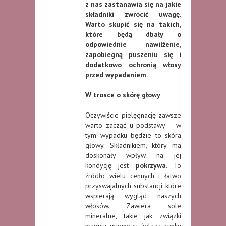
z nas zastanawia się na jakie
składniki zwrócić uwagę.
Warto skupić się na takich,
które będą dbały o
odpowiednie nawilżenie,
zapobiegną puszeniu się i
dodatkowo ochronią włosy
przed wypadaniem.
W trosce o skórę głowy
Oczywiście pielęgnację zawsze
warto zacząć u podstawy – w
tym wypadku będzie to skóra
głowy. Składnikiem, który ma
doskonały wpływ na jej
kondycję jest
pokrzywa
. To
źródło wielu cennych i łatwo
przyswajalnych substancji, które
wspierają wygląd naszych
włosów. Zawiera sole
mineralne, takie jak związki
wapnia, magnezu, żelaza, cynku