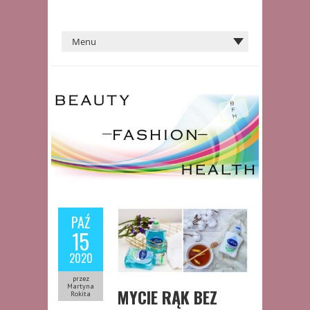
PAŹ
15
2020
przez
Martyna
MYCIE RĄK BEZ
Rokita