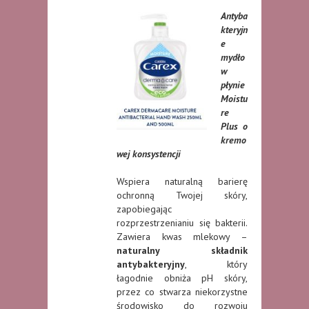
Antyba
kteryjn
e
mydło
w
płynie
Moistu
re
Plus o
kremo
wej konsystencji
Wspiera naturalną barierę
ochronną Twojej skóry,
zapobiegając
rozprzestrzenianiu się bakterii.
Zawiera kwas mlekowy –
naturalny składnik
antybakteryjny
, który
łagodnie obniża pH skóry,
przez co stwarza niekorzystne
środowisko do rozwoju