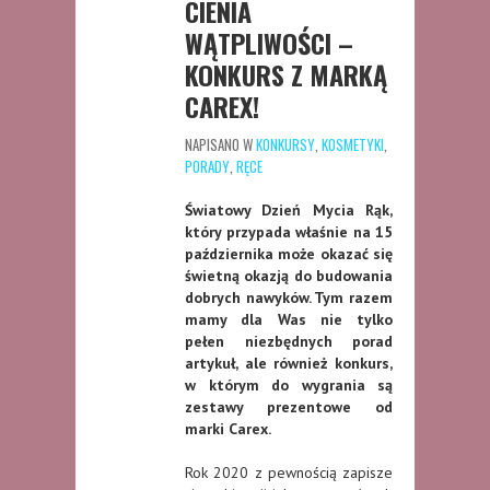
CIENIA
WĄTPLIWOŚCI –
KONKURS Z MARKĄ
CAREX!
NAPISANO W
KONKURSY
,
KOSMETYKI
,
PORADY
,
RĘCE
Światowy Dzień Mycia Rąk,
który przypada właśnie na 15
października może okazać się
świetną okazją do budowania
dobrych nawyków. Tym razem
mamy dla Was nie tylko
pełen niezbędnych porad
artykuł, ale również konkurs,
w którym do wygrania są
zestawy prezentowe od
marki Carex.
Rok 2020 z pewnością zapisze