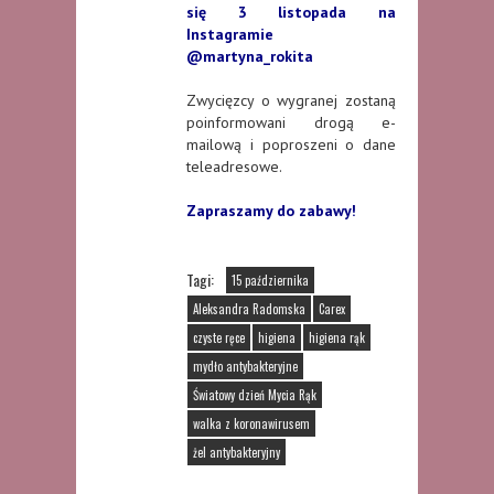
się 3 listopada na
Instagramie
@martyna_rokita
Zwycięzcy o wygranej zostaną
poinformowani drogą e-
mailową i poproszeni o dane
teleadresowe.
Zapraszamy do zabawy!
Tagi:
15 października
Aleksandra Radomska
Carex
czyste ręce
higiena
higiena rąk
mydło antybakteryjne
Światowy dzień Mycia Rąk
walka z koronawirusem
żel antybakteryjny