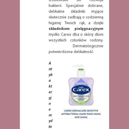
bakterii. Specjalnie dobrane,
delikatne składniki myjące
skutecznie zadbają o codzienną
higienę Twoich rąk, a dzięki
składnikom pielęgnacyjnym
mydło Carex dba o skórę dłoni
wszystkich członków rodziny.
Dermatologicznie
potwierdzona delikatność.
A
nt
yb
a
kt
er
yj
n
e
m
yd
ło