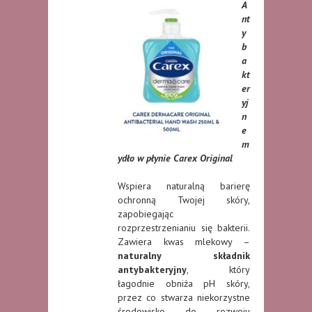
A
nt
y
b
a
kt
er
yj
n
e
m
ydło w płynie Carex Original
Wspiera naturalną barierę
ochronną Twojej skóry,
zapobiegając
rozprzestrzenianiu się bakterii.
Zawiera kwas mlekowy –
naturalny składnik
antybakteryjny
, który
łagodnie obniża pH skóry,
przez co stwarza niekorzystne
środowisko do rozwoju