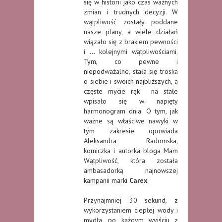
się w historii jako czas ważnych
zmian i trudnych decyzji. W
wątpliwość zostały poddane
nasze plany, a wiele działań
wiązało się z brakiem pewności
i … kolejnymi wątpliwościami.
Tym, co pewne i
niepodważalne, stała się troska
o siebie i swoich najbliższych, a
częste mycie rąk na stałe
wpisało się w napięty
harmonogram dnia. O tym, jak
ważne są właściwe nawyki w
tym zakresie opowiada
Aleksandra Radomska,
komiczka i autorka bloga Mam
Wątpliwość, która została
ambasadorką najnowszej
kampanii marki
Carex
.
Przynajmniej 30 sekund, z
wykorzystaniem ciepłej wody i
mydła, po każdym wyjściu z