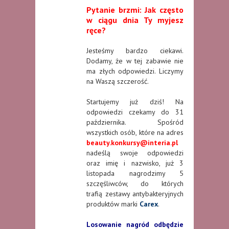
Pytanie brzmi: Jak często
w ciągu dnia Ty myjesz
ręce?
Jesteśmy bardzo ciekawi.
Dodamy, że w tej zabawie nie
ma złych odpowiedzi. Liczymy
na Waszą szczerość.
Startujemy już dziś! Na
odpowiedzi czekamy do 31
października. Spośród
wszystkich osób, które na adres
beauty.konkursy@interia.pl
nadeślą swoje odpowiedzi
oraz imię i nazwisko, już 3
listopada nagrodzimy 5
szczęśliwców, do których
trafią zestawy antybakteryjnych
produktów marki
Carex
.
Losowanie nagród odbędzie