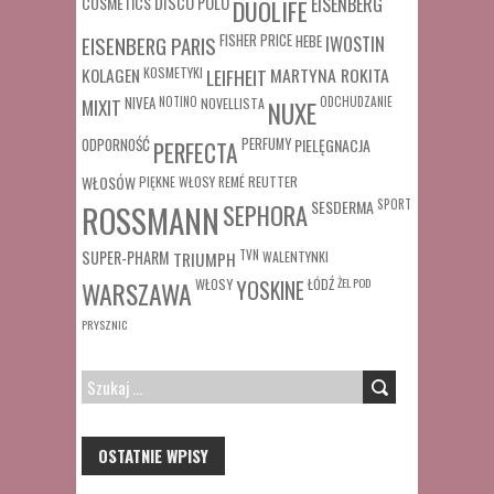
COSMETICS
DISCO POLO
EISENBERG
DUOLIFE
FISHER PRICE
HEBE
IWOSTIN
EISENBERG PARIS
MARTYNA ROKITA
KOLAGEN
KOSMETYKI
LEIFHEIT
MIXIT
NIVEA
NOTINO
ODCHUDZANIE
NOVELLISTA
NUXE
ODPORNOŚĆ
PERFUMY
PIELĘGNACJA
PERFECTA
WŁOSÓW
REUTTER
PIĘKNE WŁOSY
REMÉ
SESDERMA
SPORT
ROSSMANN
SEPHORA
SUPER-PHARM
TRIUMPH
TVN
WALENTYNKI
WŁOSY
ŁÓDŹ
ŻEL POD
WARSZAWA
YOSKINE
PRYSZNIC
SZUKAJ:
OSTATNIE WPISY