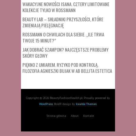
WAKACYJNE NOWOŚCI ISANA. CZTERY LIMITOWANE
KOLEKCJE TYLKO W ROSSMANN
BEAUTY LAB – SKŁADNIKI PRZYSZŁOŚCI, KTÓRE
ZMIENIAJĄ PIELĘGNACJĘ
ROSSMANN O CHWILACH DLA SIEBIE. „ILE TRWA
TWOJE 15 MINUT?”
JAK DOBRAĆ SZAMPON? NAJCZĘSTSZE PROBLEMY
SKÓRY GŁOWY
PIĘKNO Z UMIAREM. RYZYKO POD KONTROLĄ.
FILOZOFIA AGNIESZKI BUJAK W AB BELLITA ESTETICA
Copyright © 2026 BeautyFashionHealth.pl. Proudly powered by
WordPress
. BoldR design by
Iceable Themes
.
Strona główna
About
Kontakt