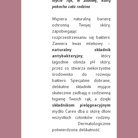
mycie rąk, w zabawę, którą
pokocha cała rodzina
Wspiera naturalną barierę
ochronną Twojej skóry,
zapobiegając
rozprzestrzenianiu się bakterii.
Zawiera kwas mlekowy –
naturalny składnik
antybakteryjny
, który
łagodnie obniża pH skóry,
przez co stwarza niekorzystne
środowisko do rozwoju
bakterii. Specjalnie dobrane,
delikatne składniki myjące
skutecznie zadbają o codzienną
higienę Twoich rąk, a dzięki
składnikom pielęgnacyjnym
mydło Carex dba o skórę dłoni
wszystkich członków rodziny.
Dermatologicznie
potwierdzona delikatność.