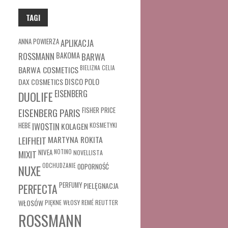
TAGI
ANNA POWIERZA
APLIKACJA
ROSSMANN
BAKOMA
BARWA
BARWA COSMETICS
BIELIZNA
CELIA
DAX COSMETICS
DISCO POLO
EISENBERG
DUOLIFE
FISHER PRICE
EISENBERG PARIS
HEBE
IWOSTIN
KOLAGEN
KOSMETYKI
MARTYNA ROKITA
LEIFHEIT
MIXIT
NIVEA
NOTINO
NOVELLISTA
ODCHUDZANIE
ODPORNOŚĆ
NUXE
PERFUMY
PIELĘGNACJA
PERFECTA
WŁOSÓW
REUTTER
PIĘKNE WŁOSY
REMÉ
ROSSMANN