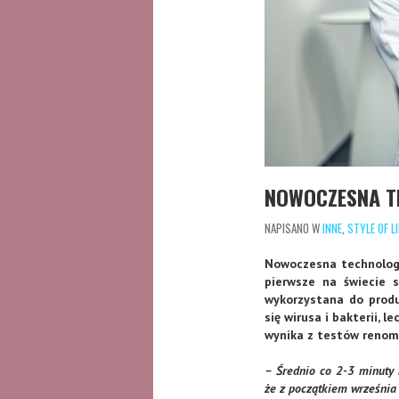
NOWOCZESNA T
NAPISANO W
INNE
,
STYLE OF LI
Nowoczesna technologi
pierwsze na świecie 
wykorzystana do produ
się wirusa i bakterii, 
wynika z testów renom
– Średnio co 2-3 minuty 
że z początkiem września