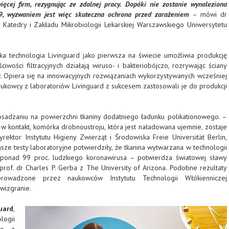
ięcej firm, rezygnując ze zdalnej pracy. Dopóki nie zostanie wynaleziona
9, wyzwaniem jest więc skuteczna ochrona przed zarażeniem
– mówi dr
 Katedry i Zakładu Mikrobiologii Lekarskiej Warszawskiego Uniwersytetu
a technologia Livinguard jako pierwsza na świecie umożliwia produkcję
ciwości filtracyjnych działają wiruso- i bakteriobójczo, rozrywając ściany
 Opiera się na innowacyjnych rozwiązaniach wykorzystywanych wcześniej
aukowcy z laboratoriów Livinguard z sukcesem zastosowali je do produkcji
sadzaniu na powierzchni tkaniny dodatniego ładunku polikationowego. –
w kontakt, komórka drobnoustroju, która jest naładowana ujemnie, zostaje
rektor Instytutu Higieny Zwierząt i Środowiska Freie Universität Berlin,
asze testy laboratoryjne potwierdziły, że tkanina wytwarzana w technologii
 ponad 99 proc. ludzkiego koronawirusa – potwierdza światowej sławy
prof. dr Charles P. Gerba z The University of Arizona. Podobne rezultaty
prowadzone przez naukowców Instytutu Technologii Włókienniczej
wizgranie.
ard
,
ogii
się z