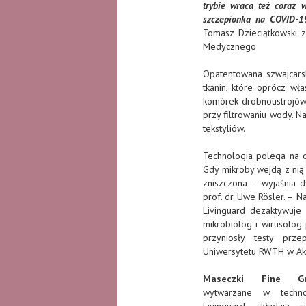
trybie wraca też coraz w
szczepionka na COVID-1
Tomasz Dzieciątkowski z
Medycznego
Opatentowana szwajcarsk
tkanin, które oprócz właś
komórek drobnoustrojów.
przy filtrowaniu wody. N
tekstyliów.
Technologia polega na o
Gdy mikroby wejdą z nią 
zniszczona – wyjaśnia dy
prof. dr Uwe Rösler. – N
Livinguard dezaktywuje
mikrobiolog i wirusolog 
przyniosły testy prze
Uniwersytetu RWTH w Ak
Maseczki Fine Gu
wytwarzane w technol
Livinguard, składają 