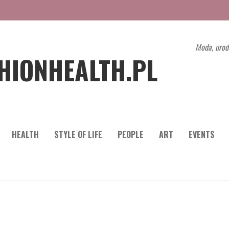
Moda, urod
HIONHEALTH.PL
HEALTH
STYLE OF LIFE
PEOPLE
ART
EVENTS