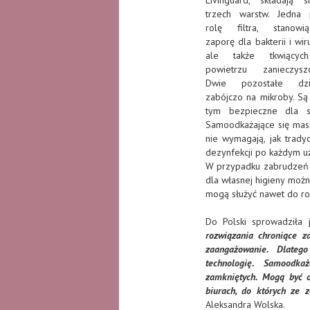
trzech warstw. Jedna 
rolę filtra, stanowi
zaporę dla bakterii i wir
ale także tkwiący
powietrzu zanieczysz
Dwie pozostałe dzia
zabójczo na mikroby. Są
tym bezpieczne dla s
Samoodkażające się mas
nie wymagają, jak tradyc
dezynfekcji po każdym uż
W przypadku zabrudzeń
dla własnej higieny możn
mogą służyć nawet do ro
Do Polski sprowadziła 
rozwiązania chroniące z
zaangażowanie. Dlateg
technologię. Samoodka
zamkniętych. Mogą być o
biurach, do których ze 
Aleksandra Wolska.