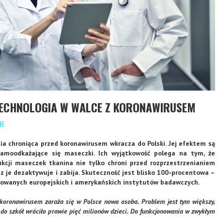
ECHNOLOGIA W WALCE Z KORONAWIRUSEM
FE
a chroniąca przed koronawirusem wkracza do Polski. Jej efektem są
samoodkażające się maseczki. Ich wyjątkowość polega na tym, że
kcji maseczek tkanina nie tylko chroni przed rozprzestrzenianiem
lecz je dezaktywuje i zabija. Skuteczność jest blisko 100-procentowa –
owanych europejskich i amerykańskich instytutów badawczych.
koronawirusem zaraża się w Polsce nowa osoba. Problem jest tym większy,
 do szkół wróciło prawie pięć milionów dzieci. Do funkcjonowania w zwykłym