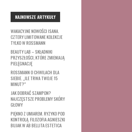
NAJNOWSZE ARTYKUŁY
WAKACYJNE NOWOŚCI ISANA.
CZTERY LIMITOWANE KOLEKCJE
TYLKO W ROSSMANN
BEAUTY LAB – SKŁADNIKI
PRZYSZŁOŚCI, KTÓRE ZMIENIAJĄ
PIELĘGNACJĘ
ROSSMANN O CHWILACH DLA
SIEBIE. „ILE TRWA TWOJE 15
MINUT?”
JAK DOBRAĆ SZAMPON?
NAJCZĘSTSZE PROBLEMY SKÓRY
GŁOWY
PIĘKNO Z UMIAREM. RYZYKO POD
KONTROLĄ. FILOZOFIA AGNIESZKI
BUJAK W AB BELLITA ESTETICA