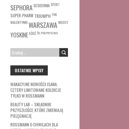
SESDERMA
SPORT
SEPHORA
SUPER-PHARM
TRIUMPH
TVN
WŁOSY
WALENTYNKI
WARSZAWA
ŁÓDŹ
ŻEL POD PRYSZNIC
YOSKINE
SZUKAJ:
OSTATNIE WPISY
WAKACYJNE NOWOŚCI ISANA.
CZTERY LIMITOWANE KOLEKCJE
TYLKO W ROSSMANN
BEAUTY LAB – SKŁADNIKI
PRZYSZŁOŚCI, KTÓRE ZMIENIAJĄ
PIELĘGNACJĘ
ROSSMANN O CHWILACH DLA