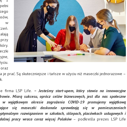
pełni
ącego
usów,
ch w
czeń.
łają
 przy
kóry.
eczki
yjne,
yciu.
 oraz
a je prać. Są skuteczniejsze i tańsze w użyciu niż maseczki jednorazowe –
k.
je firma LSP Life.
– Jesteśmy start-upem, który stawia na innowacyjne
drowie. Miarą sukcesu, oprócz celów biznesowych, jest dla nas społeczne
o w wyjątkowym okresie zagrożenia COVID-19 promujemy wyjątkową
żające się maseczki doskonale sprawdzają się w pomieszczeniach
ptymalnym rozwiązaniem w szkołach, sklepach, placówkach usługowych i
zdalnej pracy wraca coraz więcej Polaków
– podkreśla prezes LSP Life