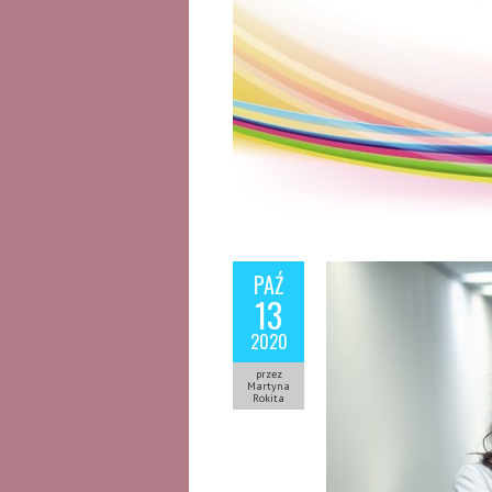
PAŹ
13
2020
przez
Martyna
Rokita