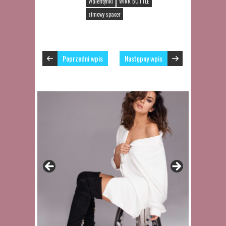
Walentynki
WINK BOTTLE
zimowy spacer
Poprzedni wpis
Następny wpis