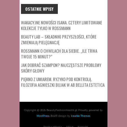
OSTATNIE WPISY
WAKACYJNE NOWOŚCI ISANA. CZTERY LIMITOWANE
KOLEKCJE TYLKO W ROSSMANN
BEAUTY LAB – SKŁADNIKI PRZYSZŁOŚCI, KTÓRE
ZMIENIAJĄ PIELĘGNACJĘ
ROSSMANN O CHWILACH DLA SIEBIE. „ILE TRWA
TWOJE 15 MINUT?”
JAK DOBRAĆ SZAMPON? NAJCZĘSTSZE PROBLEMY
SKÓRY GŁOWY
PIĘKNO Z UMIAREM. RYZYKO POD KONTROLĄ.
FILOZOFIA AGNIESZKI BUJAK W AB BELLITA ESTETICA
Copyright © 2026 BeautyFashionHealth.pl. Proudly powered by
WordPress
. BoldR design by
Iceable Themes
.
Strona główna
About
Kontakt