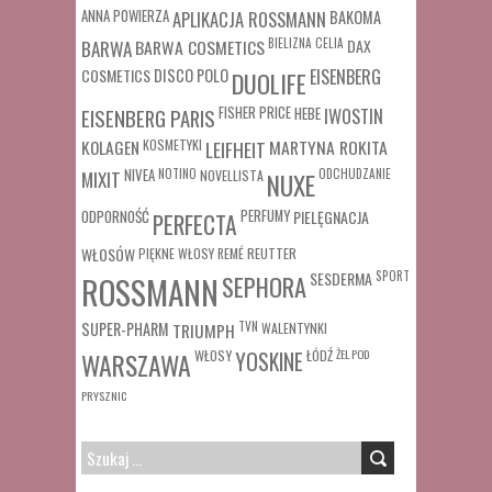
ANNA POWIERZA
APLIKACJA ROSSMANN
BAKOMA
BARWA COSMETICS
BIELIZNA
CELIA
DAX
BARWA
COSMETICS
DISCO POLO
EISENBERG
DUOLIFE
FISHER PRICE
HEBE
IWOSTIN
EISENBERG PARIS
MARTYNA ROKITA
KOLAGEN
KOSMETYKI
LEIFHEIT
MIXIT
NIVEA
NOTINO
ODCHUDZANIE
NOVELLISTA
NUXE
ODPORNOŚĆ
PERFUMY
PIELĘGNACJA
PERFECTA
WŁOSÓW
REUTTER
PIĘKNE WŁOSY
REMÉ
SESDERMA
SPORT
ROSSMANN
SEPHORA
SUPER-PHARM
TRIUMPH
TVN
WALENTYNKI
WŁOSY
ŁÓDŹ
ŻEL POD
WARSZAWA
YOSKINE
PRYSZNIC
SZUKAJ: