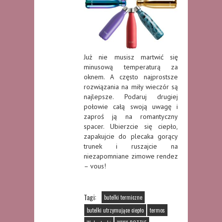
Już nie musisz martwić się
minusową temperaturą za
oknem. A często najprostsze
rozwiązania na miły wieczór są
najlepsze. Podaruj drugiej
połowie całą swoją uwagę i
zaproś ją na romantyczny
spacer. Ubierzcie się ciepło,
zapakujcie do plecaka gorący
trunek i ruszajcie na
niezapomniane zimowe rendez
– vous!
Tagi:
butelki termiczne
butelki utrzymujące ciepło
termos