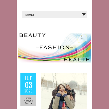
LUT
03
2020
przez
Martyna
Rokita