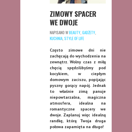
ZIMOWY SPACER
WE DWOJE
NAPISANO W
BEAUTY
,
GADŻETY
,
KUCHNIA
,
STYLE OF LIFE
Często zimowe dni nie
zachęcają do wychodzenia na
zewnątrz. Wolny czas z miłą
chęcią spędzilibyśmy pod
kocykiem, w ciepłym
domowym zaciszu, popijając
pyszny gorący napój. Jednak
to właśnie zimą panuje
niepowtarzalna, magiczna
atmosfera, idealna na
romantyczne spacery we
dwoje. Zaplanuj więc idealną
randkę, którą Twoja druga
połowa zapamięta na długo!